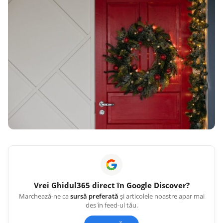
Vrei
Ghidul365
direct în Google Discover?
Marchează-ne ca
sursă preferată
și articolele noastre apar mai
des în feed-ul tău.