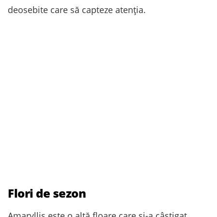
deosebite care să capteze atenția.
Flori de sezon
Amaryllis este o altă floare care și-a câștigat