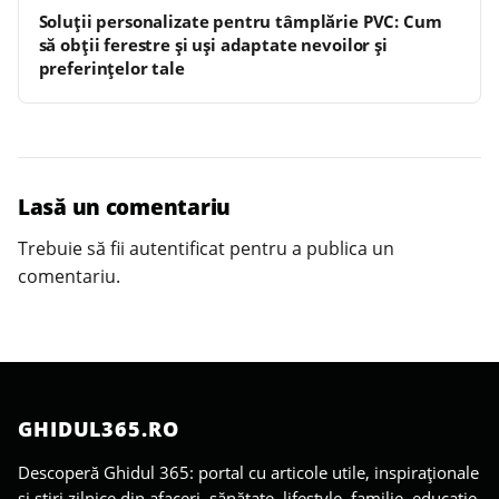
Soluții personalizate pentru tâmplărie PVC: Cum
să obții ferestre și uși adaptate nevoilor și
preferințelor tale
Lasă un comentariu
Trebuie să fii
autentificat
pentru a publica un
comentariu.
GHIDUL365.RO
Descoperă Ghidul 365: portal cu articole utile, inspiraționale
și știri zilnice din afaceri, sănătate, lifestyle, familie, educație