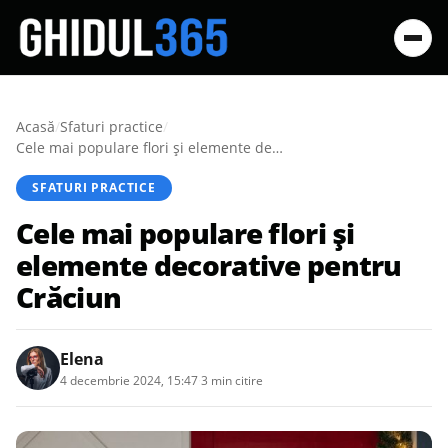
Acasă
/
Sfaturi practice
/
Cele mai populare flori și elemente decorative pentru Crăciun
SFATURI PRACTICE
Cele mai populare flori și
elemente decorative pentru
Crăciun
Elena
4 decembrie 2024, 15:47
·
3 min citire