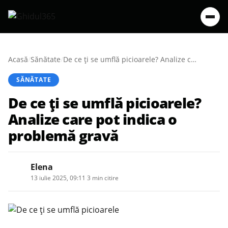
Acasă
/
Sănătate
/
De ce ți se umflă picioarele? Analize care pot indica o problemă gravă
SĂNĂTATE
De ce ți se umflă picioarele?
Analize care pot indica o
problemă gravă
Elena
13 iulie 2025, 09:11
·
3 min citire