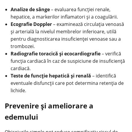
Analize de sânge
– evaluarea funcţiei renale,
hepatice, a markerilor inflamatori şi a coagulării.
Ecografie Doppler
– examinează circulaţia venoasă
şi arterială la nivelul membrelor inferioare, utilă
pentru diagnosticarea insuficienţei venoase sau a
trombozei.
Radiografie toracică şi ecocardiografie
– verifică
funcţia
cardiacă
în caz de suspiciune de insuficienţă
cardiacă.
Teste de funcţie hepatică şi renală
– identifică
eventuale disfuncţii care pot determina retenţia de
lichide.
Prevenire şi ameliorare a
edemului
Obiceiurile simple pot reduce semnificativ riscul de