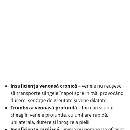
Insuficienţa venoasă cronică
– venele nu reușesc
să transporte sângele înapoi spre inimă, provocând
durere, senzație de greutate și vene dilatate.
Tromboza venoasă profundă
– formarea unui
cheag în venele profunde, cu umflare rapidă,
unilaterală, durere și înroșire a pielii.
Insuficienţa cardiacă
– inima nu pompează eficient,