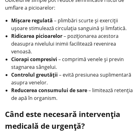
umflare a picioarelor:
Mișcare regulată
– plimbări scurte și exerciții
ușoare stimulează circulaţia sanguină și limfatică.
Ridicarea picioarelor
– poziţionarea acestora
deasupra nivelului inimii facilitează revenirea
venoasă.
Ciorapi compresivi
– comprimă venele și previn
stagnarea sângelui.
Controlul greutăţii
– evită presiunea suplimentară
asupra venelor.
Reducerea consumului de sare
– limitează retenţia
de apă în organism.
Când este necesară intervenţia
medicală de urgenţă?