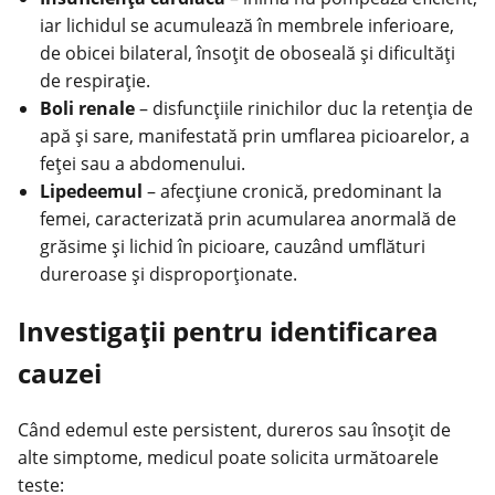
iar lichidul se acumulează în membrele inferioare,
de obicei bilateral, însoțit de oboseală și dificultăţi
de respirație.
Boli renale
– disfuncţiile rinichilor duc la retenţia de
apă şi sare, manifestată prin umflarea picioarelor, a
feţei sau a abdomenului.
Lipedeemul
– afecţiune cronică, predominant la
femei, caracterizată prin acumularea anormală de
grăsime şi lichid în picioare, cauzând umflături
dureroase și disproporţionate.
Investigaţii pentru identificarea
cauzei
Când edemul este persistent, dureros sau însoţit de
alte simptome, medicul poate solicita următoarele
teste: