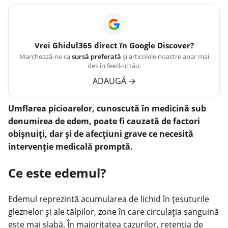
Vrei
Ghidul365
direct în Google Discover?
Marchează-ne ca
sursă preferată
și articolele noastre apar mai
des în feed-ul tău.
ADAUGĂ
→
Umflarea picioarelor, cunoscută în medicină sub
denumirea de edem, poate fi cauzată de factori
obișnuiţi, dar și de afecţiuni grave ce necesită
intervenție medicală promptă.
Ce este edemul?
Edemul reprezintă acumularea de lichid în țesuturile
gleznelor și ale tălpilor, zone în care circulația sanguină
este mai slabă. În majoritatea cazurilor, retenția de