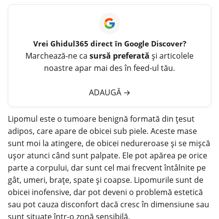
Vrei
Ghidul365
direct în Google Discover?
Marchează-ne ca
sursă preferată
și articolele
noastre apar mai des în feed-ul tău.
ADAUGĂ
→
Lipomul este o tumoare benignă formată din țesut
adipos, care apare de obicei sub piele. Aceste mase
sunt moi la atingere, de obicei nedureroase și se mișcă
ușor atunci când sunt palpate. Ele pot apărea pe orice
parte a corpului, dar sunt cel mai frecvent întâlnite pe
gât, umeri, brațe, spate și coapse. Lipomurile sunt de
obicei inofensive, dar pot deveni o problemă estetică
sau pot cauza disconfort dacă cresc în dimensiune sau
sunt situate într-o zonă sensibilă.