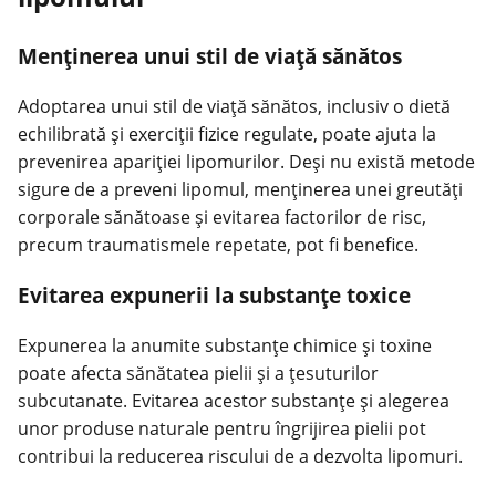
Menținerea unui stil de viață sănătos
Adoptarea unui stil de
viață sănătos
, inclusiv o dietă
echilibrată și exerciții fizice regulate, poate ajuta la
prevenirea apariției lipomurilor. Deși nu există metode
sigure de a preveni lipomul, menținerea unei greutăți
corporale sănătoase și evitarea factorilor de risc,
precum traumatismele repetate, pot fi benefice.
Evitarea expunerii la substanțe toxice
Expunerea la anumite substanțe chimice și toxine
poate afecta sănătatea pielii și a țesuturilor
subcutanate. Evitarea acestor substanțe și alegerea
unor produse naturale pentru
îngrijirea pielii
pot
contribui la reducerea riscului de a dezvolta lipomuri.