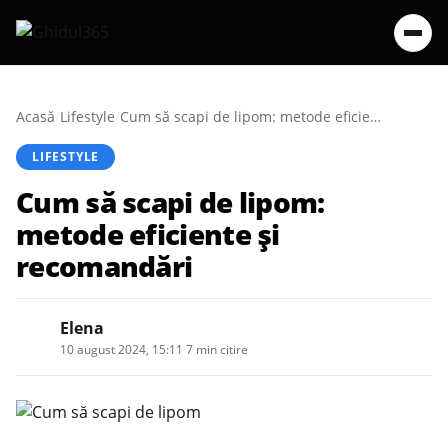
Acasă
/
Lifestyle
/
Cum să scapi de lipom: metode eficiente și recomandări
LIFESTYLE
Cum să scapi de lipom:
metode eficiente și
recomandări
Elena
10 august 2024, 15:11
·
7 min citire