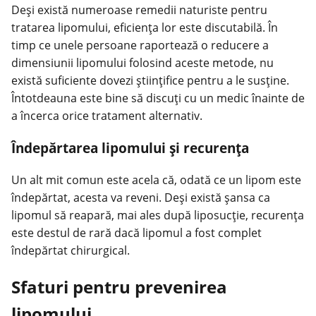
Deși există numeroase remedii naturiste pentru
tratarea lipomului, eficiența lor este discutabilă. În
timp ce unele persoane raportează o reducere a
dimensiunii lipomului folosind aceste metode, nu
există suficiente dovezi științifice pentru a le susține.
Întotdeauna este bine să discuți cu un medic înainte de
a încerca orice tratament alternativ.
Îndepărtarea lipomului și recurența
Un alt mit comun este acela că, odată ce un lipom este
îndepărtat, acesta va reveni. Deși există șansa ca
lipomul să reapară, mai ales după liposucție, recurența
este destul de rară dacă lipomul a fost complet
îndepărtat chirurgical.
Sfaturi pentru prevenirea
lipomului