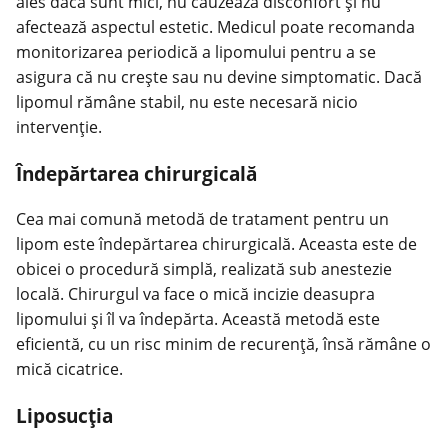
ales dacă sunt mici, nu cauzează disconfort și nu
afectează aspectul estetic. Medicul poate recomanda
monitorizarea periodică a lipomului pentru a se
asigura că nu crește sau nu devine simptomatic. Dacă
lipomul rămâne stabil, nu este necesară nicio
intervenție.
Îndepărtarea chirurgicală
Cea mai comună metodă de tratament pentru un
lipom este îndepărtarea chirurgicală. Aceasta este de
obicei o procedură simplă, realizată sub anestezie
locală. Chirurgul va face o mică incizie deasupra
lipomului și îl va îndepărta. Această metodă este
eficientă, cu un risc minim de recurență, însă rămâne o
mică cicatrice.
Liposucția