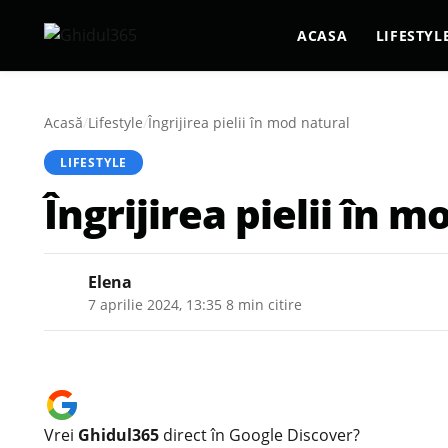
ACASA
LIFESTYL
Acasă
/
Lifestyle
/
Îngrijirea pielii în mod natural
LIFESTYLE
Îngrijirea pielii în 
Elena
7 aprilie 2024, 13:35
·
8 min citire
Vrei
Ghidul365
direct în Google Discover?