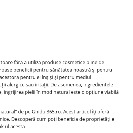
citoare fără a utiliza produse cosmetice pline de
eroase beneficii pentru sănătatea noastră și pentru
 acestora pentru ei înșiși și pentru mediul
ții alergice sau iritații. De asemenea, ingredientele
, îngrijirea pielii în mod natural este o opțiune viabilă
atural” de pe Ghidul365.ro. Acest articol îți oferă
asnice. Descoperă cum poți beneficia de proprietățile
nk-ul
acesta.