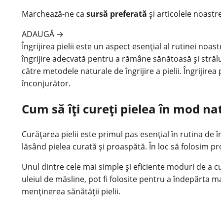
Marchează-ne ca
sursă preferată
și articolele noastr
ADAUGĂ
→
Îngrijirea
pielii
este un aspect esențial al rutinei noast
îngrijire adecvată pentru a rămâne sănătoasă și străl
către metodele naturale de îngrijire a pielii. Îngrijir
înconjurător.
Cum să îți cureți pielea în mod na
Curățarea pielii este primul pas esențial în rutina de în
lăsând pielea curată și proaspătă. În loc să folosim 
Unul dintre cele mai simple și eficiente moduri de a cu
uleiul de măsline, pot fi folosite pentru a îndepărta ma
menținerea sănătății pielii.