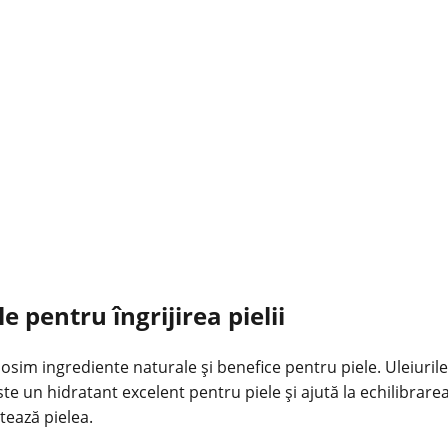
 pentru îngrijirea pielii
folosim ingrediente naturale și benefice pentru piele. Uleiur
 este un hidratant excelent pentru piele și ajută la echilibra
atează pielea.