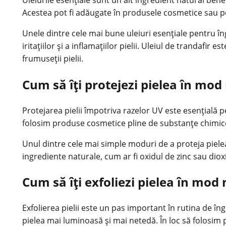
Acestea pot fi adăugate în produsele cosmetice sau pot 
Unele dintre cele mai bune uleiuri esențiale pentru îngr
iritațiilor și a inflamațiilor pielii. Uleiul de trandafir
frumuseții pielii.
Cum să îți protejezi pielea în mod
Protejarea pielii împotriva razelor UV este esențială pen
folosim produse cosmetice pline de substanțe chimice
Unul dintre cele mai simple moduri de a proteja piele
ingrediente naturale, cum ar fi oxidul de zinc sau dioxi
Cum să îți exfoliezi pielea în mod
Exfolierea pielii este un pas important în rutina de îngr
pielea mai luminoasă și mai netedă. În loc să folosim