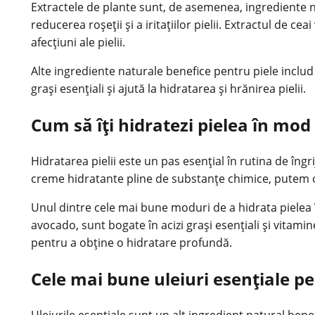
Extractele de plante sunt, de asemenea, ingrediente na
reducerea roșeții și a iritațiilor pielii. Extractul de c
afecțiuni ale pielii.
Alte ingrediente naturale benefice pentru piele includ 
grași esențiali și ajută la hidratarea și hrănirea pielii.
Cum să îți hidratezi pielea în mod
Hidratarea pielii este un pas esențial în rutina de îngr
creme hidratante pline de substanțe chimice, putem o
Unul dintre cele mai bune moduri de a hidrata pielea în
avocado, sunt bogate în acizi grași esențiali și vitamine
pentru a obține o hidratare profundă.
Cele mai bune uleiuri esențiale pen
Uleiurile esențiale sunt un alt ingredient natural benefi