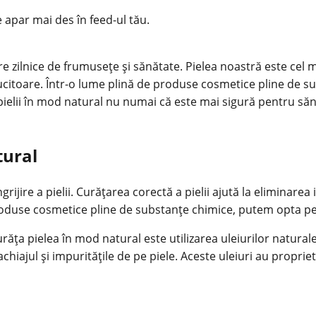
e apar mai des în feed-ul tău.
re zilnice de frumusețe și sănătate. Pielea noastră este cel 
ucitoare. Într-o lume plină de produse cosmetice pline de s
ea pielii în mod natural nu numai că este mai sigură pentru s
tural
grijire a pielii. Curățarea corectă a pielii ajută la eliminare
produse cosmetice pline de substanțe chimice, putem opta pe
răța pielea în mod natural este utilizarea uleiurilor naturale
chiajul și impuritățile de pe piele. Aceste uleiuri au propriet