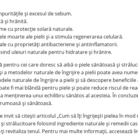
mpuritățile și excesul de sebum.
ă și hrănită.
eme cu protecție solară naturale.
ele moarte ale pielii și a stimula regenerarea celulară.
ale cu proprietăți antibacteriene și antiinflamatorii.
losind uleiuri naturale pentru hidratare și hrănire.
tă pentru cei care doresc să aibă o piele sănătoasă și strălu
și a metodelor naturale de îngrijire a pielii poate avea num
dele naturale de îngrijire a pielii și să descopere beneficiile
oate fi mai blândă pentru piele și poate reduce riscul de reac
a la menținerea unui echilibru sănătos al acesteia. În concluzie
e frumoasă și sănătoasă.
e invit să citești articolul „Cum să îți
îngrijești pielea
în mod n
ă și strălucitoare folosind ingrediente naturale și remedii c
a-ți revitaliza tenul. Pentru mai multe informații, accesează
li