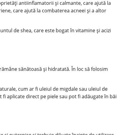
rietăți antiinflamatorii și calmante, care ajută la
teriene, care ajută la combaterea acneei și a altor
untul de shea, care este bogat în vitamine și acizi
a rămâne sănătoasă și hidratată. În loc să folosim
aturale, cum ar fi uleiul de migdale sau uleiul de
t fi aplicate direct pe piele sau pot fi adăugate în băi
e și puternice și trebuie diluate înainte de utilizare.