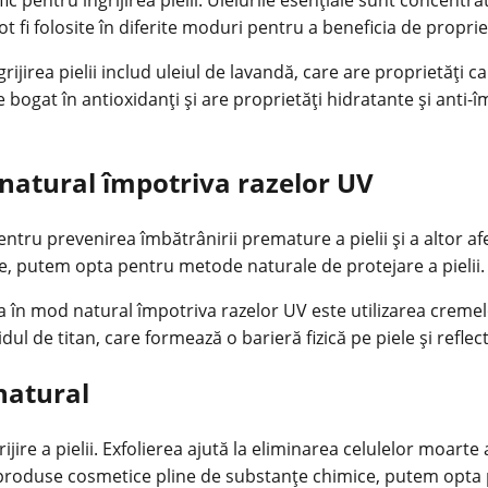
fi folosite în diferite moduri pentru a beneficia de propriet
ijirea pielii includ uleiul de lavandă, care are proprietăți c
 este bogat în antioxidanți și are proprietăți hidratante și anti
 natural împotriva razelor UV
tru prevenirea îmbătrânirii premature a pielii și a altor afecț
, putem opta pentru metode naturale de protejare a pielii.
a în mod natural împotriva razelor UV este utilizarea creme
dul de titan, care formează o barieră fizică pe piele și reflec
 natural
ijire a pielii. Exfolierea ajută la eliminarea celulelor moarte 
 produse cosmetice pline de substanțe chimice, putem opta p