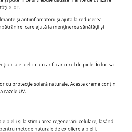
ățile lor.
almante și antiinflamatorii și ajută la reducerea
-îmbătrânire, care ajută la menținerea sănătății și
iuni ale pielii, cum ar fi cancerul de piele. În loc să
lor cu
protecție solară
naturale. Aceste creme conțin
tă razele UV.
ale pielii și la stimularea regenerării celulare, lăsând
entru metode naturale de exfoliere a pielii.