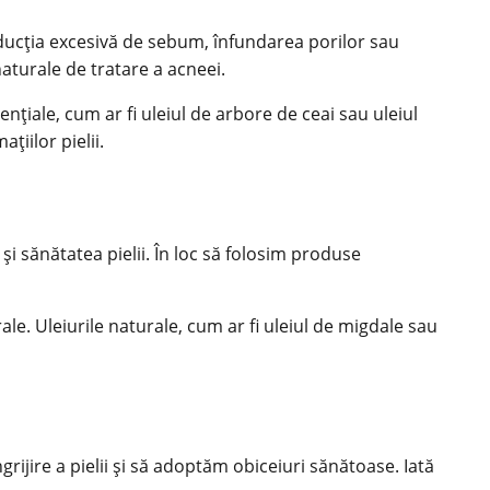
oducția excesivă de sebum, înfundarea porilor sau
aturale de tratare a acneei.
nțiale, cum ar fi uleiul de arbore de ceai sau uleiul
țiilor pielii.
și sănătatea pielii. În loc să folosim produse
ale. Uleiurile naturale, cum ar fi uleiul de migdale sau
ijire a pielii și să adoptăm obiceiuri sănătoase. Iată