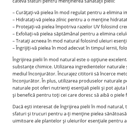
câteva sfaturi pentru menținerea sănătății pielii:
– Curățați-vă pielea în mod regulat pentru a elimina i
– Hidratați-vă pielea zilnic pentru a o menține hidratat
– Protejați-vă pielea împotriva razelor UV folosind cr
– Exfoliați-vă pielea săptămânal pentru a elimina celul
– Tratați acneea în mod natural folosind uleiuri esenți
– Îngrijiți-vă pielea în mod adecvat în timpul iernii, fo
Îngrijirea pielii în mod natural este o opțiune excelen
substanțe chimice. Utilizarea ingredientelor naturale 
mediul înconjurător. Încurajez cititorii să încerce meto
înconjurător. În plus, utilizarea produselor naturale p
naturale pot oferi nutrienți esențiali pielii și pot ajut
și benefică pentru toți cei care doresc să aibă o piel
Dacă ești interesat de îngrijirea pielii în mod natural, t
sfaturi și trucuri pentru a-ți menține pielea sănătoas
uimitoare ale plantelor și uleiurilor esențiale pentru 