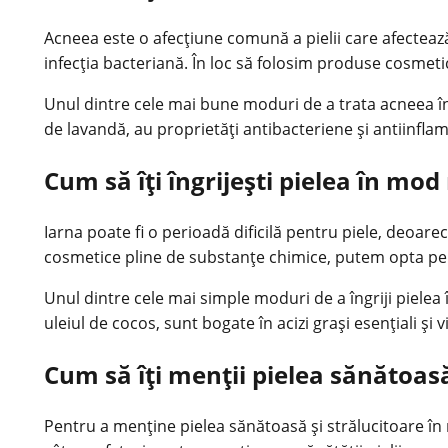
Acneea este o afecțiune comună a pielii care afecteaz
infecția bacteriană. În loc să folosim produse cosmet
Unul dintre cele mai bune moduri de a trata acneea în m
de lavandă, au proprietăți antibacteriene și antiinflama
Cum să îți îngrijești pielea în mod
Iarna poate fi o perioadă dificilă pentru piele, deoare
cosmetice pline de substanțe chimice, putem opta pentr
Unul dintre cele mai simple moduri de a îngriji pielea î
uleiul de cocos, sunt bogate în acizi grași esențiali și 
Cum să îți menții pielea sănătoasă
Pentru a menține pielea sănătoasă și strălucitoare în 