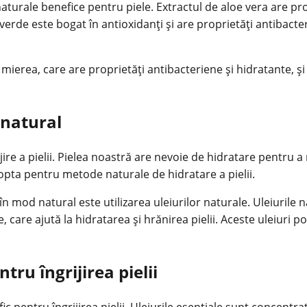
turale benefice pentru piele. Extractul de aloe vera are prop
eai verde este bogat în antioxidanți și are proprietăți antibac
mierea, care are proprietăți antibacteriene și hidratante, și 
 natural
ijire a pielii. Pielea noastră are nevoie de hidratare pentru 
pta pentru metode naturale de hidratare a pielii.
 mod natural este utilizarea uleiurilor naturale. Uleiurile n
, care ajută la hidratarea și hrănirea pielii. Aceste uleiuri po
tru îngrijirea pielii
c pentru îngrijirea pielii. Uleiurile esențiale sunt concentrat