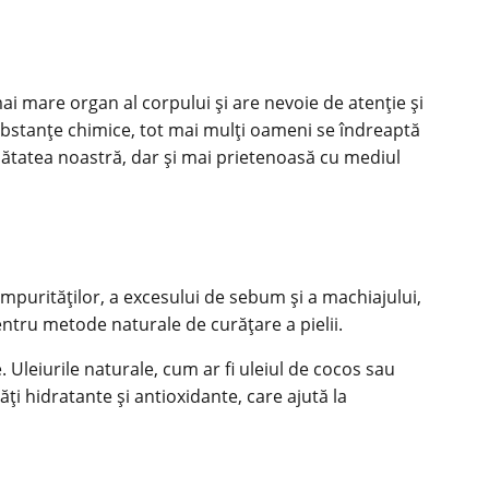
mai mare organ al corpului și are nevoie de atenție și
ubstanțe chimice, tot mai mulți oameni se îndreaptă
ănătatea noastră, dar și mai prietenoasă cu mediul
a impurităților, a excesului de sebum și a machiajului,
ntru metode naturale de curățare a pielii.
. Uleiurile naturale, cum ar fi uleiul de cocos sau
ăți hidratante și antioxidante, care ajută la