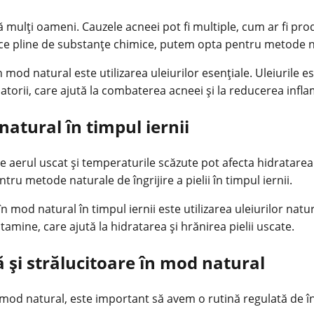
ă mulți oameni. Cauzele acneei pot fi multiple, cum ar fi pr
ice pline de substanțe chimice, putem opta pentru metode n
od natural este utilizarea uleiurilor esențiale. Uleiurile ese
torii, care ajută la combaterea acneei și la reducerea inflama
 natural în timpul iernii
ce aerul uscat și temperaturile scăzute pot afecta hidratarea 
u metode naturale de îngrijire a pielii în timpul iernii.
n mod natural în timpul iernii este utilizarea uleiurilor natur
vitamine, care ajută la hidratarea și hrănirea pielii uscate.
 și strălucitoare în mod natural
mod natural, este important să avem o rutină regulată de îngr