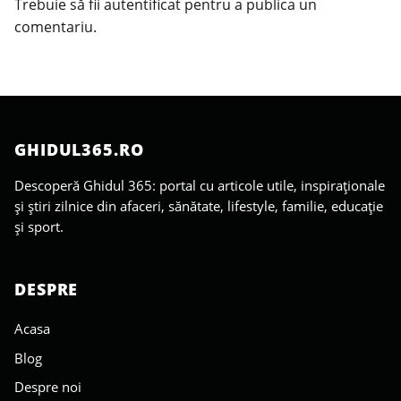
Trebuie să fii
autentificat
pentru a publica un
comentariu.
GHIDUL365.RO
Descoperă Ghidul 365: portal cu articole utile, inspiraționale
și știri zilnice din afaceri, sănătate, lifestyle, familie, educație
și sport.
DESPRE
Acasa
Blog
Despre noi