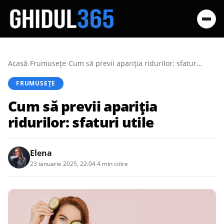
Acasă
/
Frumusețe
/
Cum să previi apariția ridurilor: sfaturi utile
FRUMUSEȚE
Cum să previi apariția
ridurilor: sfaturi utile
Elena
23 ianuarie 2025, 22:04
·
4 min citire