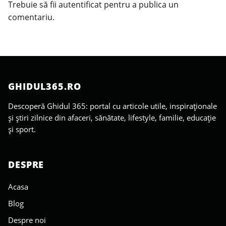
Trebuie să fii
autentificat
pentru a publica un
comentariu.
GHIDUL365.RO
Descoperă Ghidul 365: portal cu articole utile, inspiraționale
și știri zilnice din afaceri, sănătate, lifestyle, familie, educație
și sport.
DESPRE
Acasa
Blog
Despre noi