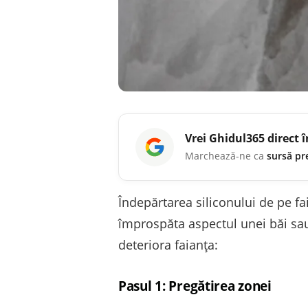
Vrei
Ghidul365
direct 
Marchează-ne ca
sursă pr
Îndepărtarea siliconului de pe fa
împrospăta aspectul unei băi sau a
deteriora faianța:
Pasul 1: Pregătirea zonei