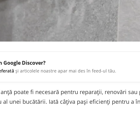
în Google Discover?
eferată
și articolele noastre apar mai des în feed-ul tău.
ianță poate fi necesară pentru reparații, renovări sau 
l unei bucătării. Iată câțiva pași eficienți pentru a î