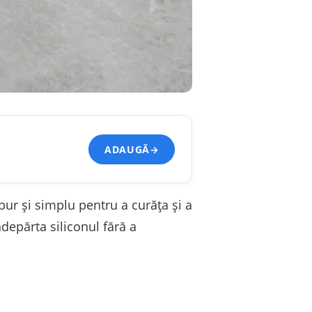
ADAUGĂ
→
pur și simplu pentru a curăța și a
ndepărta siliconul fără a