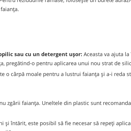
Pentru reziduurile rămase, folosește un burete abrazi
 faianța.
opilic sau cu un detergent ușor:
Aceasta va ajuta la
a, pregătind-o pentru aplicarea unui nou strat de sili
e o cârpă moale pentru a lustrui faianța și a-i reda st
să nu zgârii faianța. Uneltele din plastic sunt recoman
i și întărit, este posibil să fie necesar să repeți aplic