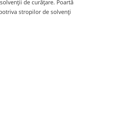
 solvenții de curățare. Poartă
otriva stropilor de solvenți