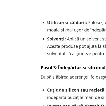
Utilizarea căldurii:
Folosește
moale și mai ușor de îndepărt
Solvenți:
Aplică un solvent sp
Aceste produse pot ajuta la sl
solventul să acționeze pentr
Pasul 3: Îndepărtarea siliconul
După slăbirea aderenței, foloseșt
Cuțit de silicon sau racletă:
îndepărta bucățile mari de sil