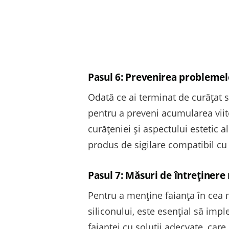
Pasul 6: Prevenirea problemel
Odată ce ai terminat de curățat si
pentru a preveni acumularea viit
curățeniei și aspectului estetic a
produs de sigilare compatibil cu 
Pasul 7: Măsuri de întreținere
Pentru a menține faianța în cea m
siliconului, este esențial să imp
faianței cu soluții adecvate, car