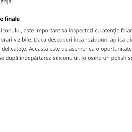
grijă.
le finale
liconului, este important să inspectezi cu atenție faia
rări vizibile. Dacă descoperi încă reziduuri, aplică d
u delicatețe. Aceasta este de asemenea o oportunitate
e după îndepărtarea siliconului, folosind un polish sp