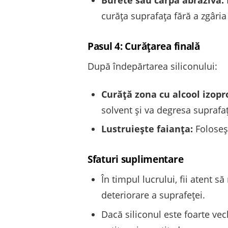
Burete sau cârpă abrazivă:
curăța suprafața fără a zgâria
Pasul 4: Curățarea finală
După îndepărtarea siliconului:
Curăță zona cu alcool izopr
solvent și va degresa suprafaț
Lustruiește faianța:
Foloseșt
Sfaturi suplimentare
În timpul lucrului, fii atent 
deteriorare a suprafeței.
Dacă siliconul este foarte vech