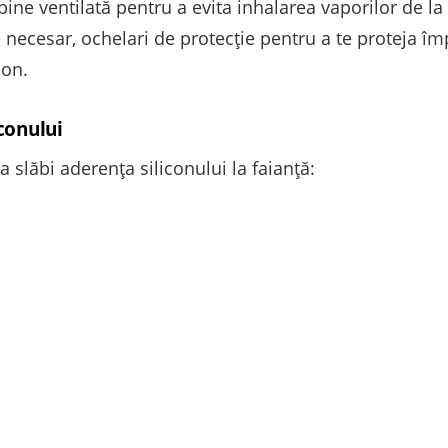
bine ventilată pentru a evita inhalarea vaporilor de la
 necesar, ochelari de protecție pentru a te proteja împ
con.
iconului
slăbi aderența siliconului la faianță: