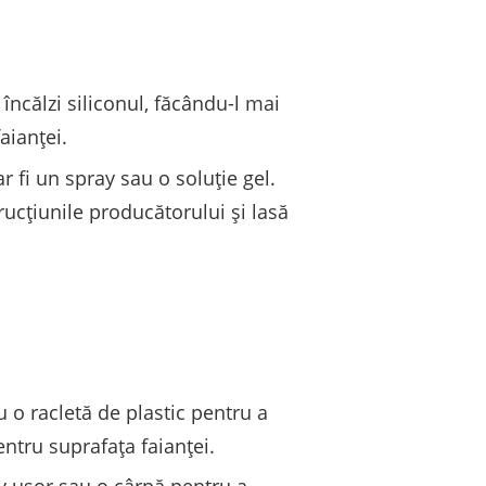
încălzi siliconul, făcându-l mai
aianței.
 fi un spray sau o soluție gel.
rucțiunile producătorului și lasă
 o racletă de plastic pentru a
entru suprafața faianței.