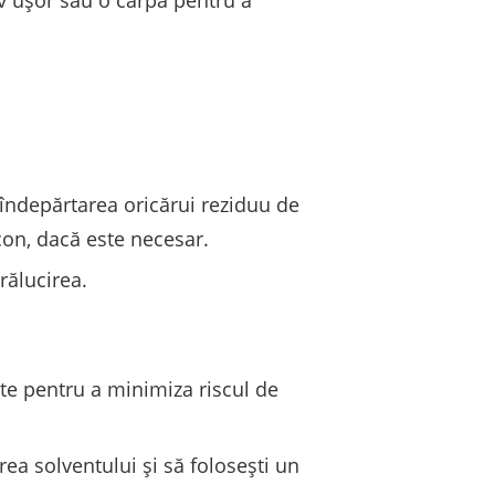
v ușor sau o cârpă pentru a
 îndepărtarea oricărui reziduu de
con, dacă este necesar.
rălucirea.
date pentru a minimiza riscul de
area solventului și să folosești un