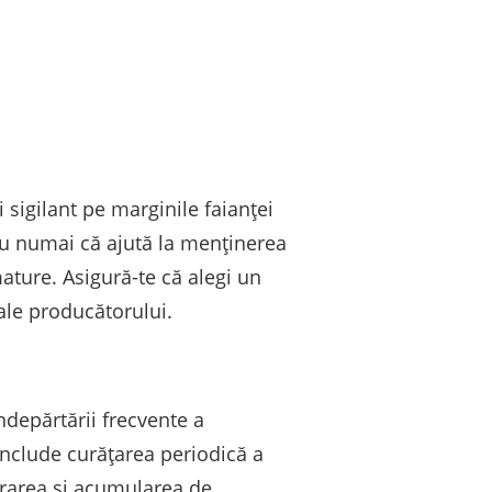
 sigilant pe marginile faianței
nu numai că ajută la menținerea
mature. Asigură-te că alegi un
 ale producătorului.
ndepărtării frecvente a
 include curățarea periodică a
derarea și acumularea de