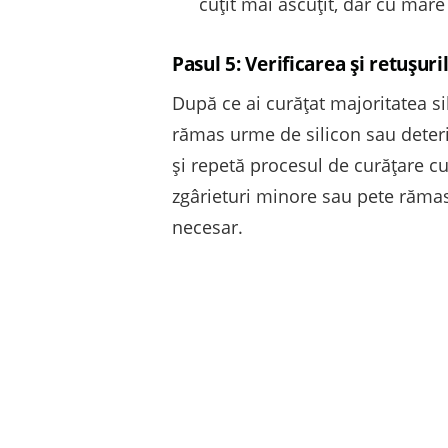
cuțit mai ascuțit, dar cu mare 
Pasul 5: Verificarea și retușuri
După ce ai curățat majoritatea si
rămas urme de silicon sau deterio
și repetă procesul de curățare c
zgârieturi minore sau pete rămas
necesar.