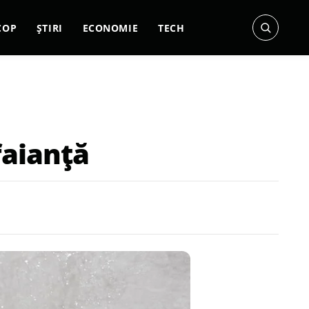
COP
ȘTIRI
ECONOMIE
TECH
faianță