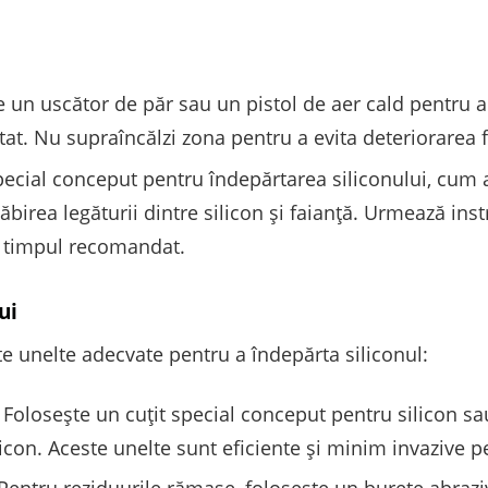
 un uscător de păr sau un pistol de aer cald pentru a 
at. Nu supraîncălzi zona pentru a evita deteriorarea f
ecial conceput pentru îndepărtarea siliconului, cum ar
ăbirea legăturii dintre silicon și faianță. Urmează inst
u timpul recomandat.
ui
e unelte adecvate pentru a îndepărta siliconul:
Folosește un cuțit special conceput pentru silicon sau
icon. Aceste unelte sunt eficiente și minim invazive p