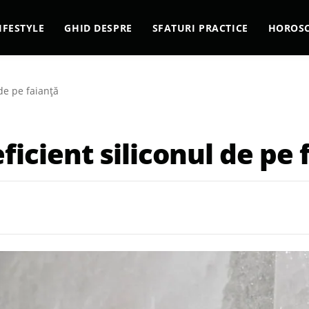
IFESTYLE
GHID DESPRE
SFATURI PRACTICE
HOROS
de pe faianță
icient siliconul de pe 