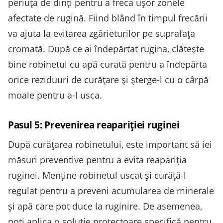
periuța de dinți pentru a freca ușor zonele
afectate de rugină. Fiind blând în timpul frecării
va ajuta la evitarea zgârieturilor pe suprafața
cromată. După ce ai îndepărtat rugina, clătește
bine robinetul cu apă curată pentru a îndepărta
orice reziduuri de curățare și șterge-l cu o cârpă
moale pentru a-l usca.
Pasul 5: Prevenirea reapariției ruginei
După curățarea robinetului, este important să iei
măsuri preventive pentru a evita reapariția
ruginei. Menține robinetul uscat și curăță-l
regulat pentru a preveni acumularea de minerale
și apă care pot duce la ruginire. De asemenea,
poți aplica o soluție protectoare specifică pentru