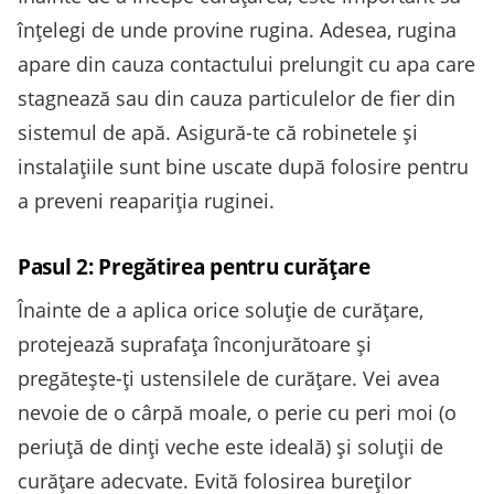
înțelegi de unde provine rugina. Adesea, rugina
apare din cauza contactului prelungit cu apa care
stagnează sau din cauza particulelor de fier din
sistemul de apă. Asigură-te că robinetele și
instalațiile sunt bine uscate după folosire pentru
a preveni reapariția ruginei.
Pasul 2: Pregătirea pentru curățare
Înainte de a aplica orice soluție de curățare,
protejează suprafața înconjurătoare și
pregătește-ți ustensilele de curățare. Vei avea
nevoie de o cârpă moale, o perie cu peri moi (o
periuță de dinți veche este ideală) și soluții de
curățare adecvate. Evită folosirea bureților