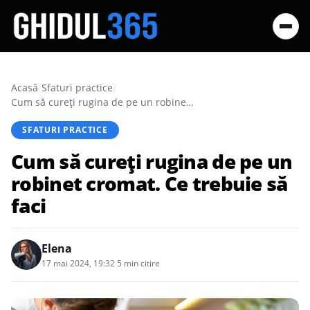
Acasă
/
Sfaturi practice
/
Cum să cureți rugina de pe un robinet cromat. Ce trebuie să faci
SFATURI PRACTICE
Cum să cureți rugina de pe un
robinet cromat. Ce trebuie să
faci
Elena
17 mai 2024, 19:32
·
5 min citire