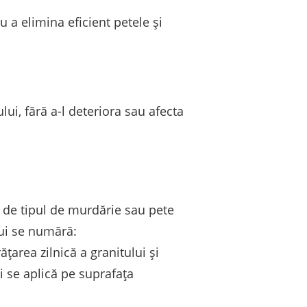
u a elimina eficient petele și
lui, fără a-l deteriora sau afecta
e de tipul de murdărie sau pete
ui se numără:
țarea zilnică a granitului și
 se aplică pe suprafața