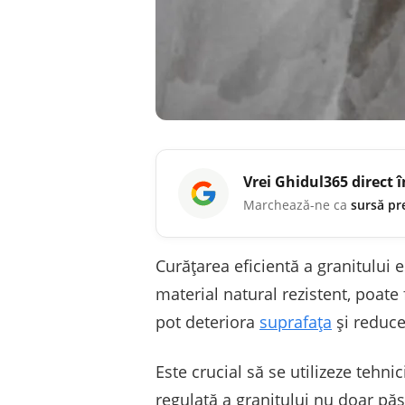
Vrei
Ghidul365
direct 
Marchează-ne ca
sursă pr
Curățarea eficientă a granitului 
material natural rezistent, poate
pot deteriora
suprafața
și reduce
Este crucial să se utilizeze tehni
regulată a granitului nu doar pă