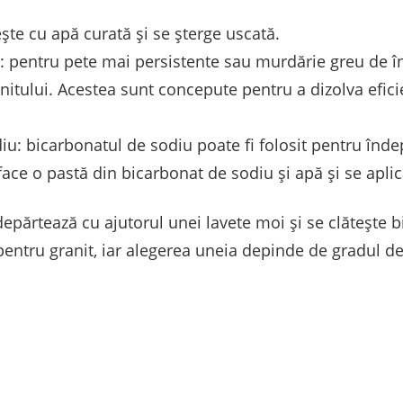
ște cu apă curată și se șterge uscată.
ate: pentru pete mai persistente sau murdărie greu de î
nitului. Acestea sunt concepute pentru a dizolva efici
iu: bicarbonatul de sodiu poate fi folosit pentru înd
face o pastă din bicarbonat de sodiu și apă și se apli
epărtează cu ajutorul unei lavete moi și se clătește 
 pentru granit, iar alegerea uneia depinde de gradul 