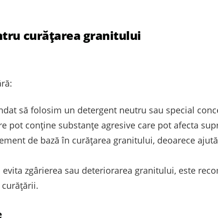
tru curățarea granitului
ră:
dat să folosim un detergent neutru sau special conce
e pot conține substanțe agresive care pot afecta supr
ement de bază în curățarea granitului, deoarece ajută 
a evita zgârierea sau deteriorarea granitului, este re
curățării.
e