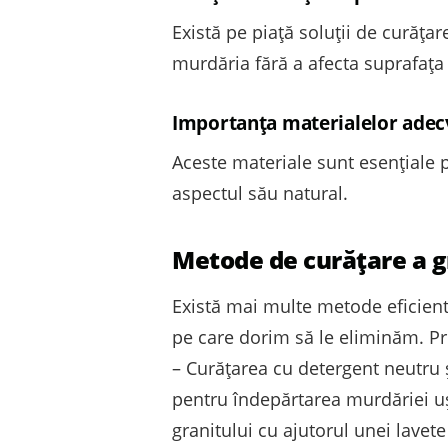
Există pe piață soluții de curăța
murdăria fără a afecta suprafața
Importanța materialelor adec
Aceste materiale sunt esențiale pe
aspectul său natural.
Metode de curățare a g
Există mai multe metode eficient
pe care dorim să le eliminăm. P
– Curățarea cu detergent neutru ș
pentru îndepărtarea murdăriei uș
granitului cu ajutorul unei lavet