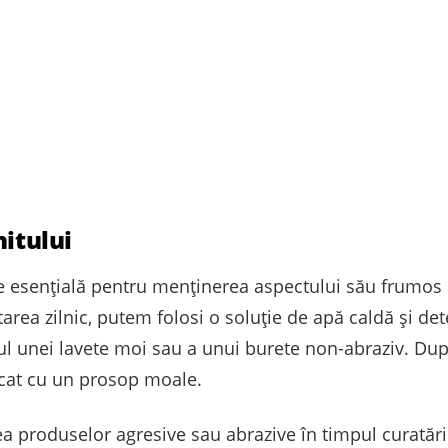
nitului
ste esențială pentru menținerea aspectului său frumos
area zilnic, putem folosi o soluție de apă caldă și det
ul unei lavete moi sau a unui burete non-abraziv. Dup
scat cu un prosop moale.
a produselor agresive sau abrazive în timpul curatării