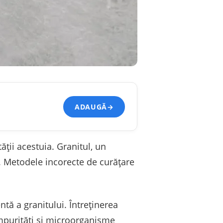
ADAUGĂ
→
ății acestuia. Granitul, un
tă. Metodele incorecte de curățare
ntă a granitului. Întreținerea
impurități și microorganisme