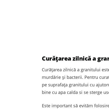
Curățarea zilnică a gra
Curățarea zilnică a granitului e
murdărie și bacterii. Pentru curat
pe suprafața granitului cu ajutor
bine cu apa calda si se sterge u
Este important să evităm folosire