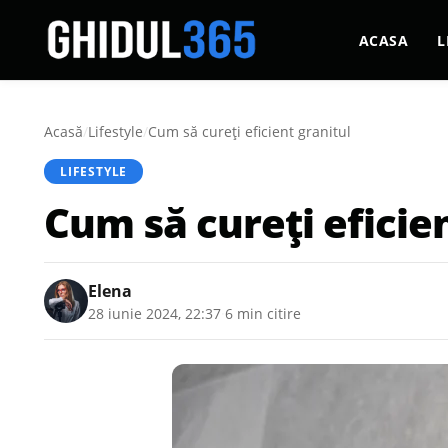
ACASA
L
Acasă
/
Lifestyle
/
Cum să cureți eficient granitul
LIFESTYLE
Cum să cureți eficie
Elena
28 iunie 2024, 22:37
·
6 min citire