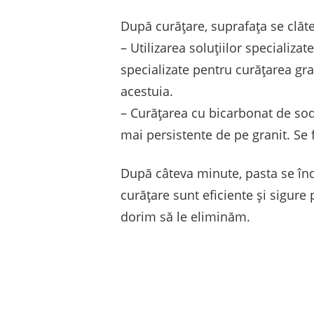
După curățare, suprafața se clăte
– Utilizarea soluțiilor specializ
specializate pentru curățarea gra
acestuia.
– Curățarea cu bicarbonat de sod
mai persistente de pe granit. Se 
După câteva minute, pasta se înd
curățare sunt eficiente și sigure
dorim să le eliminăm.