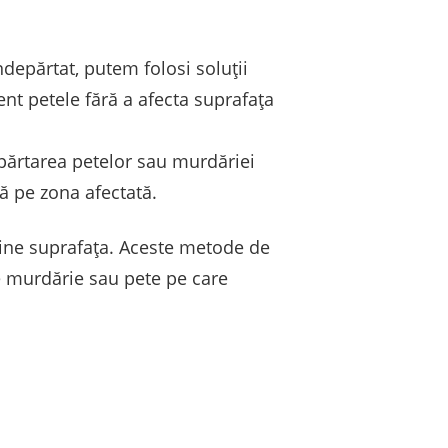
ndepărtat, putem folosi soluții
ent petele fără a afecta suprafața
epărtarea petelor sau murdăriei
că pe zona afectată.
bine suprafața. Aceste metode de
de murdărie sau pete pe care