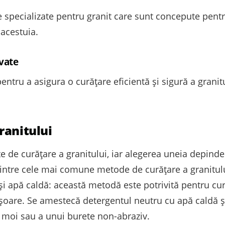
re specializate pentru granit care sunt concepute pentr
 acestuia.
vate
ntru a asigura o curățare eficientă și sigură a granitu
ranitului
e de curățare a granitului, iar alegerea uneia depind
rintre cele mai comune metode de curățare a granitul
i apă caldă: această metodă este potrivită pentru cură
oare. Se amestecă detergentul neutru cu apă caldă și
e moi sau a unui burete non-abraziv.