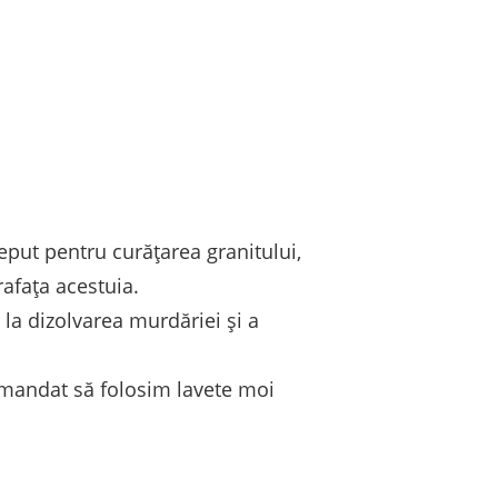
put pentru curățarea granitului,
afața acestuia.
la dizolvarea murdăriei și a
comandat să folosim lavete moi