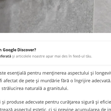
în Google Discover?
eferată
și articolele noastre apar mai des în feed-ul tău.
este esențială pentru menținerea aspectului și longevit
 fi afectat de pete și murdărie fără o îngrijire adecva
 strălucirea naturală a granitului.
ci și produse adecvate pentru curățarea sigură și eficie
strează aspectul estetic, ci și previne acumularea de 