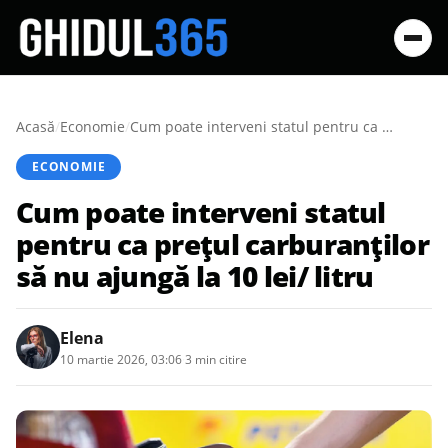
Acasă
/
Economie
/
Cum poate interveni statul pentru ca preţul carburanţilor să nu ajungă la 10 lei/ litru
ECONOMIE
Cum poate interveni statul
pentru ca preţul carburanţilor
să nu ajungă la 10 lei/ litru
Elena
10 martie 2026, 03:06
·
3 min citire