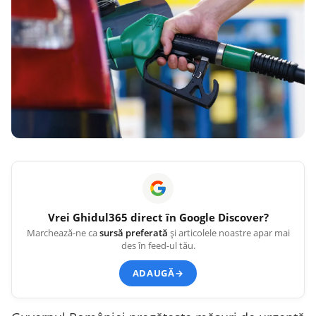
Vrei
Ghidul365
direct în Google Discover?
Marchează-ne ca
sursă preferată
și articolele noastre apar mai
des în feed-ul tău.
ADAUGĂ
→