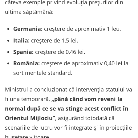
câteva exemple privind evoluția prețurilor din
ultima săptămână:
Germania:
creștere de aproximativ 1 leu.
Italia:
creștere de 1,5 lei.
Spania:
creștere de 0,46 lei.
România:
creștere de aproximativ 0,40 lei la
sortimentele standard.
Ministrul a concluzionat că intervenția statului va
fi una temporară,
„până când vom reveni la
normal după ce se va stinge acest conflict în
Orientul Mijlociu”
, asigurând totodată că
scenariile de lucru vor fi integrate și în proiecțiile
bugetare viitoare.