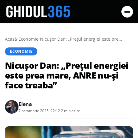
Acasă
/
Economie
/
Nicuşor Dan: „Preţul energiei este prea mare, ANRE nu-şi face treaba”
ECONOMIE
Nicuşor Dan: „Preţul energiei
este prea mare, ANRE nu-şi
face treaba”
Elena
7 octombrie 2025, 22:12
·
2 min citire