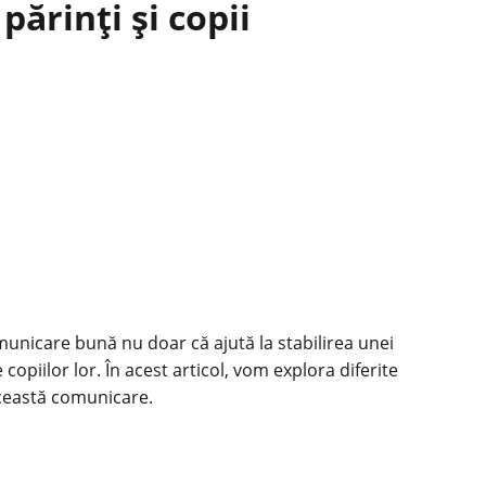
ărinți și copii
municare
bună nu doar că ajută la stabilirea unei
 copiilor lor. În acest articol, vom explora diferite
 această comunicare.