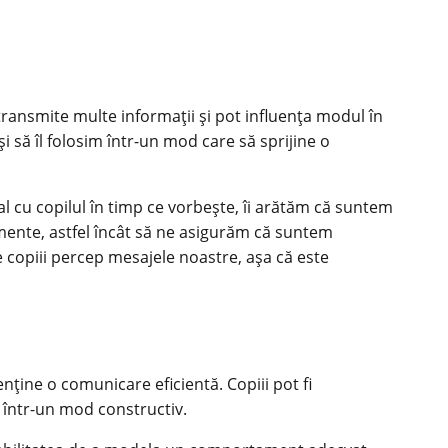
 transmite multe informații și pot influența modul în
 să îl folosim într-un mod care să sprijine o
l cu copilul în timp ce vorbește, îi arătăm că suntem
imente, astfel încât să ne asigurăm că suntem
e copiii percep mesajele noastre, așa că este
nține o comunicare eficientă. Copiii pot fi
e într-un mod constructiv.