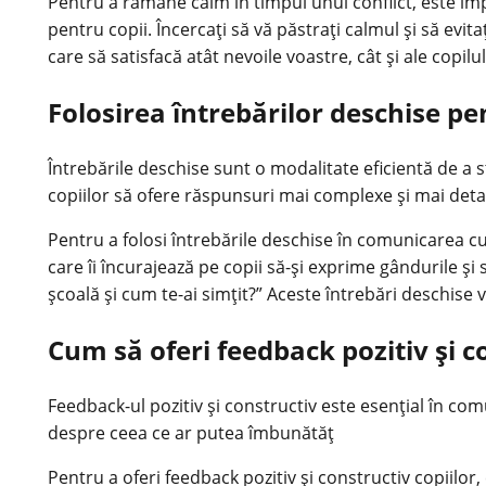
Pentru a rămâne calm în timpul unui conflict, este 
pentru copii. Încercați să vă păstrați calmul și să evitaț
care să satisfacă atât nevoile voastre, cât și ale copilul
Folosirea întrebărilor deschise pe
Întrebările deschise sunt o modalitate eficientă de a s
copiilor să ofere răspunsuri mai complexe și mai detal
Pentru a folosi întrebările deschise în comunicarea cu 
care îi încurajează pe copii să-și exprime gândurile și s
școală și cum te-ai simțit?” Aceste întrebări deschise 
Cum să oferi feedback pozitiv și co
Feedback-ul pozitiv și constructiv este esențial în comun
despre ceea ce ar putea îmbunătăț
Pentru a oferi feedback pozitiv și constructiv copiilo