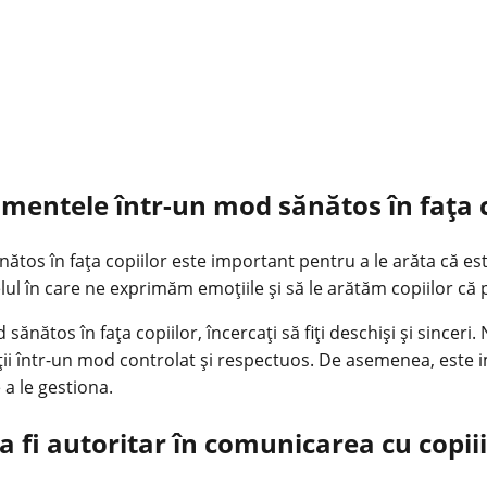
imentele într-un mod sănătos în fața c
tos în fața copiilor este important pentru a le arăta că est
elul în care ne exprimăm emoțiile și să le arătăm copiilor c
nătos în fața copiilor, încercați să fiți deschiși și sinceri. 
ții într-un mod controlat și respectuos. De asemenea, este im
 a le gestiona.
a fi autoritar în comunicarea cu copiii