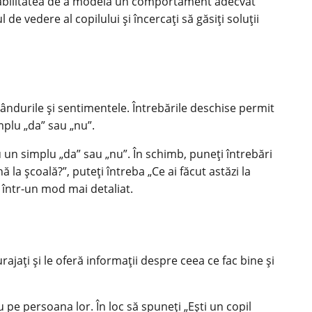
sabilitatea de a modela un comportament adecvat
 de vedere al copilului și încercați să găsiți soluții
 gândurile și sentimentele. Întrebările deschise permit
mplu „da” sau „nu”.
cu un simplu „da” sau „nu”. În schimb, puneți întrebări
 la școală?”, puteți întreba „Ce ai făcut astăzi la
într-un mod mai detaliat.
rajați și le oferă informații despre ceea ce fac bine și
 pe persoana lor. În loc să spuneți „Ești un copil