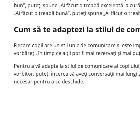
bun”, puteți spune „Ai făcut o treabă excelentă la curăț
„Ai făcut o treabă bună”, puteți spune „Ai făcut o tre
Cum să te adaptezi la stilul de co
Fiecare copil are un stil unic de comunicare și este im
vorbăreți, în timp ce alții pot fi mai rezervați și mai pu
Pentru a vă adapta la stilul de comunicare al copilului
vorbitor, puteți încerca să aveți conversații mai lungi ș
necesar pentru a se deschide.