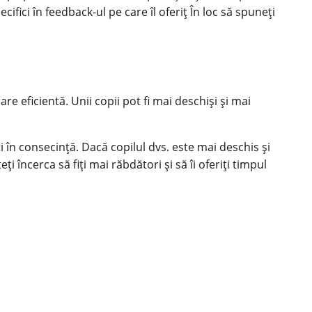
fici în feedback-ul pe care îl oferiț În loc să spuneți
e eficientă. Unii copii pot fi mai deschiși și mai
i în consecință. Dacă copilul dvs. este mai deschis și
i încerca să fiți mai răbdători și să îi oferiți timpul