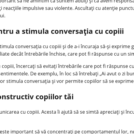
important să ne amintim că suntem adulți și că avem respon
i reacțiile impulsive sau violente. Ascultați cu atenție punctul
ui.
ntru a stimula conversația cu copiii
timula conversația cu copiii și de a-i încuraja să-și exprime
iate decât întrebările închise, care pot fi răspunse cu un si
copiii, încercați să evitați întrebările care pot fi răspunse 
entimentele. De exemplu, în loc să întrebați „Ai avut o zi bună
vor stimula conversația și vor
permite copiilor
să se exprime 
nstructiv copiilor tăi
icarea cu copiii. Acesta îi ajută să se simtă apreciați și încu
r, este important să vă concentrați pe comportamentul lor, nu