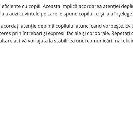
i eficiente cu
copiii
. Aceasta implică acordarea atenției deplin
 a auzi cuvintele pe care le spune copilul, ci și la a înțelege
acordați atenție deplină copilului atunci când vorbește. Evitaț
eres prin întrebări și expresii faciale și corporale. Repetați 
ultare activă vor ajuta la stabilirea unei comunicări mai eficien