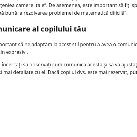
eniea camerei tale”. De asemenea, este important să fiți speci
abă bună la rezolvarea problemei de matematică dificilă”.
municare al copilului tău
portant să ne adaptăm la acest stil pentru a avea o comunicar
țin expresivi.
, încercați să observați cum comunică acesta și să vă ajustaț
i mai detaliate cu el. Dacă copilul dvs. este mai rezervat, puteț