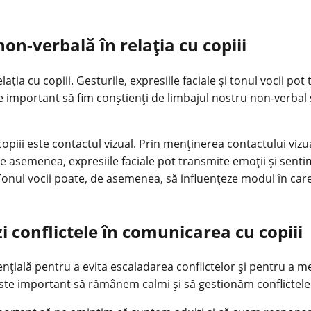
n-verbală în relația cu copiii
ia cu copiii. Gesturile, expresiile faciale și tonul vocii pot
 important să fim conștienți de limbajul nostru non-verbal și
iii este contactul vizual. Prin menținerea contactului vizua
De asemenea, expresiile faciale pot transmite emoții și sent
 Tonul vocii poate, de asemenea, să influențeze modul în car
 conflictele în comunicarea cu copiii
țială pentru a evita escaladarea conflictelor și pentru a me
 este important să rămânem calmi și să gestionăm conflictel