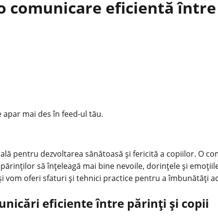
 comunicare eficientă între p
e apar mai des în feed-ul tău.
ială pentru dezvoltarea sănătoasă și fericită a copiilor. O
co
i părinților să înțeleagă mai bine nevoile, dorințele și emoțiile
i și vom oferi sfaturi și tehnici practice pentru a îmbunătăți
icări eficiente între părinți și copii