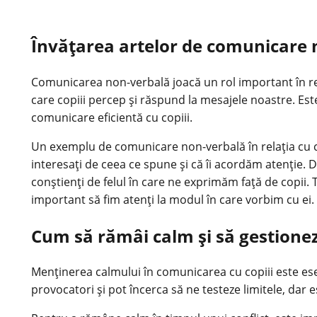
Învățarea artelor de comunicare no
Comunicarea non-verbală joacă un rol important în relaț
care copiii percep și răspund la mesajele noastre. Este
comunicare eficientă cu copiii.
Un exemplu de comunicare non-verbală în relația cu cop
interesați de ceea ce spune și că îi acordăm atenție. 
conștienți de felul în care ne exprimăm față de copii.
important să fim atenți la modul în care vorbim cu ei.
Cum să rămâi calm și să gestionezi
Menținerea calmului în comunicarea cu copiii este esen
provocatori și pot încerca să ne testeze limitele, dar