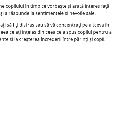
e copilului în timp ce vorbește și arată interes față
 și a răspunde la sentimentele și nevoile sale.
i să fiți distras sau să vă concentrați pe altceva în
ceea ce ați înțeles din ceea ce a spus copilul pentru a
te și la creșterea încrederii între părinți și copii.