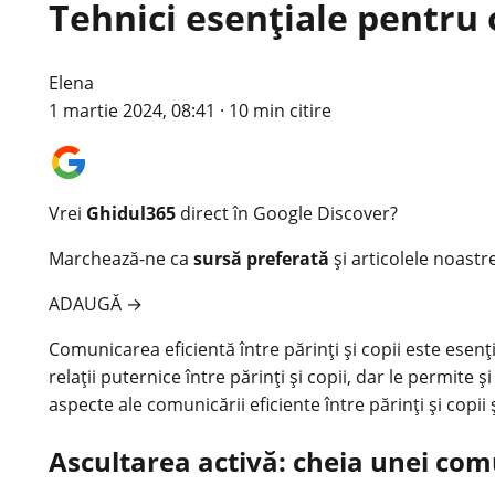
Tehnici esențiale pentru o
Elena
1 martie 2024, 08:41
·
10 min citire
Vrei
Ghidul365
direct în Google Discover?
Marchează-ne ca
sursă preferată
și articolele noastr
ADAUGĂ
→
Comunicarea eficientă între părinți și copii este esenț
relații puternice între părinți și copii, dar le permite ș
aspecte ale comunicării eficiente între părinți și copi
Ascultarea activă: cheia unei comun