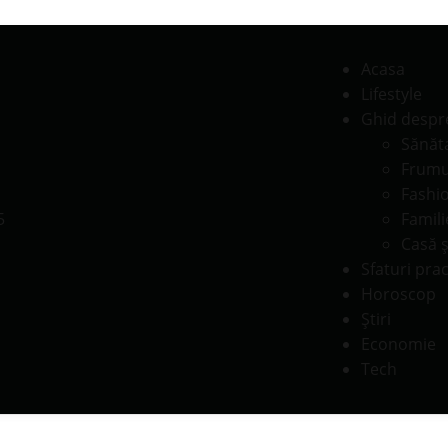
Acasa
Lifestyle
Ghid despr
Sănăt
Frumu
Fashi
Famili
Casă ş
Sfaturi prac
Horoscop
Știri
Economie
Tech