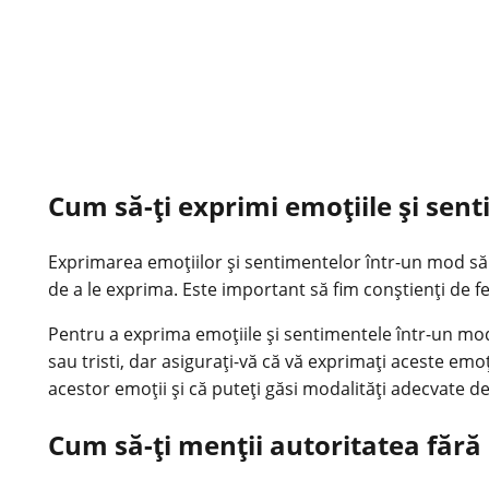
Cum să-ți exprimi emoțiile și sent
Exprimarea emoțiilor și sentimentelor într-un mod sănă
de a le exprima. Este important să fim conștienți de f
Pentru a exprima emoțiile și sentimentele într-un mod să
sau tristi, dar asigurați-vă că vă exprimați aceste emo
acestor emoții și că puteți găsi modalități adecvate de
Cum să-ți menții autoritatea fără 