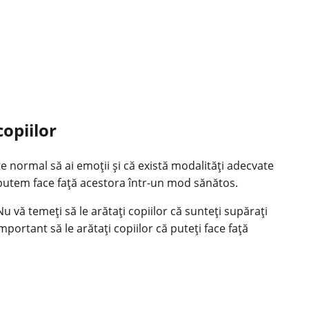
opiilor
e normal să ai emoții și că există modalități adecvate
ă putem face față acestora într-un mod sănătos.
Nu vă temeți să le arătați copiilor că sunteți supărați
portant să le arătați copiilor că puteți face față