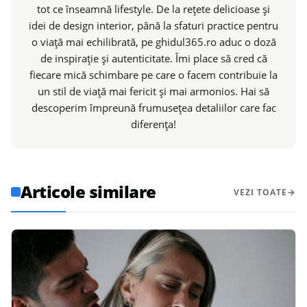
tot ce înseamnă lifestyle. De la rețete delicioase și
idei de design interior, până la sfaturi practice pentru
o viață mai echilibrată, pe ghidul365.ro aduc o doză
de inspirație și autenticitate. Îmi place să cred că
fiecare mică schimbare pe care o facem contribuie la
un stil de viață mai fericit și mai armonios. Hai să
descoperim împreună frumusețea detaliilor care fac
diferența!
Articole similare
VEZI TOATE