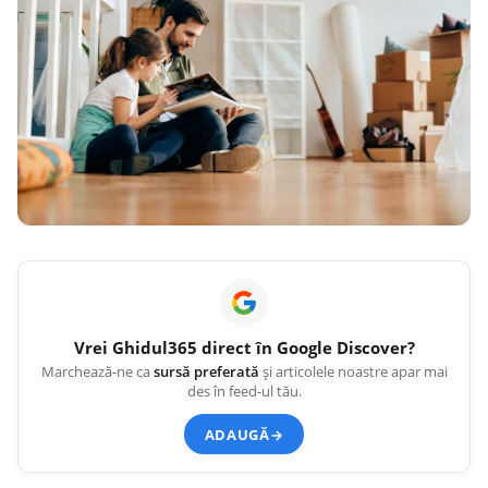
Vrei
Ghidul365
direct în Google Discover?
Marchează-ne ca
sursă preferată
și articolele noastre apar mai
des în feed-ul tău.
ADAUGĂ
→