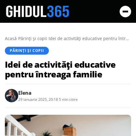
Acasă
/
Părinți și copii
/
Idei de activități educative pentru întreaga familie
PĂRINȚI ȘI COPII
Idei de activități educative
pentru întreaga familie
Elena
29 ianuarie 2025, 20:18
·
5 min citire