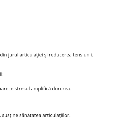
in jurul articulației și reducerea tensiunii.
i;
oarece stresul amplifică durerea.
, susține sănătatea articulațiilor.