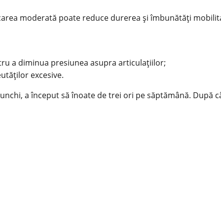
area moderată poate reduce durerea și îmbunătăți mobilit
u a diminua presiunea asupra articulațiilor;
eutăților excesive.
unchi, a început să înoate de trei ori pe săptămână. După cât