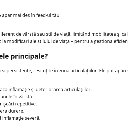
e apar mai des în feed-ul tău.
ferent de vârstă sau stil de viață, limitând mobilitatea și ca
a modificări ale stilului de viață – pentru a gestiona eficien
ele principale?
a persistente, resimțite în zona articulațiilor. Ele pot apărea
ă inflamație și deteriorarea articulațiilor.
oanele în vârstă.
mișcări repetitive.
enera durere.
 inflamație severă.