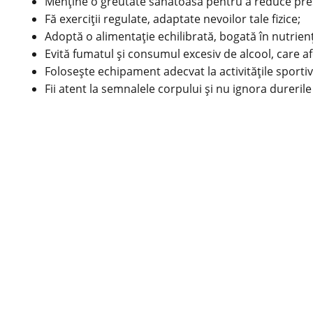
Menține o greutate sănătoasă pentru a reduce presi
Fă exerciții regulate, adaptate nevoilor tale fizice;
Adoptă o alimentație echilibrată, bogată în nutrienți
Evită fumatul și consumul excesiv de alcool, care af
Folosește echipament adecvat la activitățile sportive
Fii atent la semnalele corpului și nu ignora durerile