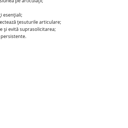
unea pe articulații;
 esențiali;
ectează țesuturile articulare;
 și evită suprasolicitarea;
 persistente.