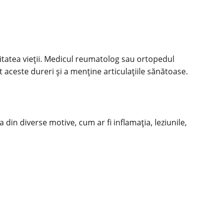
litatea vieții. Medicul reumatolog sau ortopedul
t aceste dureri și a menține articulațiile sănătoase.
 din diverse motive, cum ar fi inflamația, leziunile,