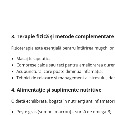
3. Terapie fizică și metode complementare
Fizioterapia este esențială pentru întărirea mușchilor d
Masaj terapeutic;
Comprese calde sau reci pentru ameliorarea dureri
Acupunctura, care poate diminua inflamația;
Tehnici de relaxare și management al stresului, de
4. Alimentație și suplimente nutritive
O dietă echilibrată, bogată în nutrienți antiinflamatori
Pește gras (somon, macrou) – sursă de omega‑3;