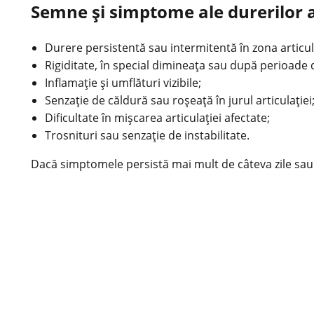
Semne și simptome ale durerilor a
Durere persistentă sau intermitentă în zona articula
Rigiditate, în special dimineața sau după perioade d
Inflamație și umflături vizibile;
Senzație de căldură sau roșeață în jurul articulației
Dificultate în mișcarea articulației afectate;
Trosnituri sau senzație de instabilitate.
Dacă simptomele persistă mai mult de câteva zile sau 