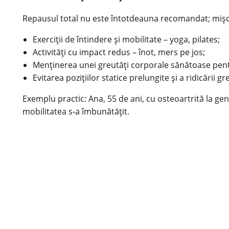
Repausul total nu este întotdeauna recomandat; mișc
Exerciții de întindere și mobilitate – yoga, pilates;
Activități cu impact redus – înot, mers pe jos;
Menținerea unei greutăți corporale sănătoase pentr
Evitarea pozițiilor statice prelungite și a ridicării gr
Exemplu practic: Ana, 55 de ani, cu osteoartrită la gen
mobilitatea s-a îmbunătățit.