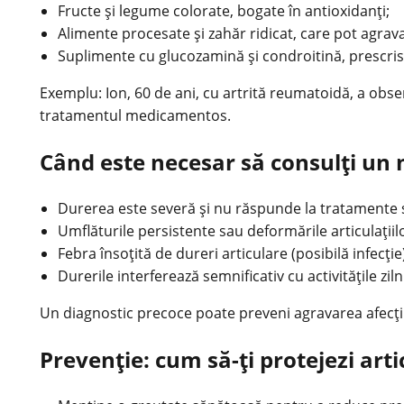
Fructe și legume colorate, bogate în antioxidanți;
Alimente procesate și zahăr ridicat, care pot agrava
Suplimente cu glucozamină și condroitină, prescrise
Exemplu: Ion, 60 de ani, cu artrită reumatoidă, a obs
tratamentul medicamentos.
Când este necesar să consulți un
Durerea este severă și nu răspunde la tratamente 
Umflăturile persistente sau deformările articulațiilo
Febra însoțită de dureri articulare (posibilă infecție
Durerile interferează semnificativ cu activitățile ziln
Un diagnostic precoce poate preveni agravarea afecțiu
Prevenție: cum să-ți protejezi artic