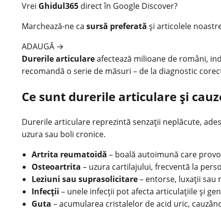
Vrei
Ghidul365
direct în Google Discover?
Marchează-ne ca
sursă preferată
și articolele noastr
ADAUGĂ
→
Durerile articulare
afectează milioane de români, indi
recomandă o serie de măsuri – de la diagnostic corect l
Ce sunt durerile articulare și cauz
Durerile
articulare reprezintă senzații neplăcute, adese
uzura sau boli cronice.
Artrita reumatoidă
– boală autoimună care provoac
Osteoartrita
– uzura cartilajului, frecventă la pers
Leziuni sau suprasolicitare
– entorse, luxații sau 
Infecții
– unele infecții pot afecta articulațiile și g
Guta
– acumularea cristalelor de
acid uric
, cauzând