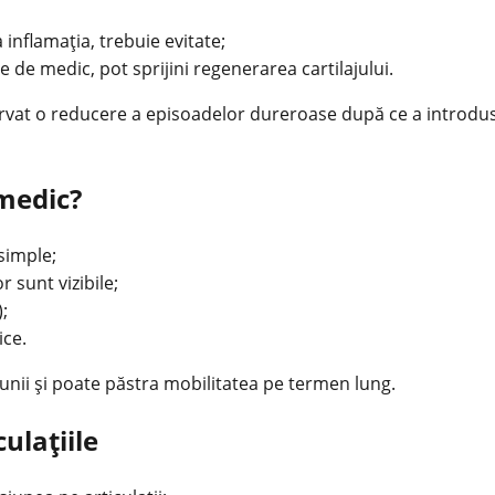
 inflamația, trebuie evitate;
 de medic, pot sprijini regenerarea cartilajului.
ervat o reducere a episoadelor dureroase după ce a introdus
 medic?
simple;
r sunt vizibile;
);
ice.
nii și poate păstra mobilitatea pe termen lung.
ulațiile