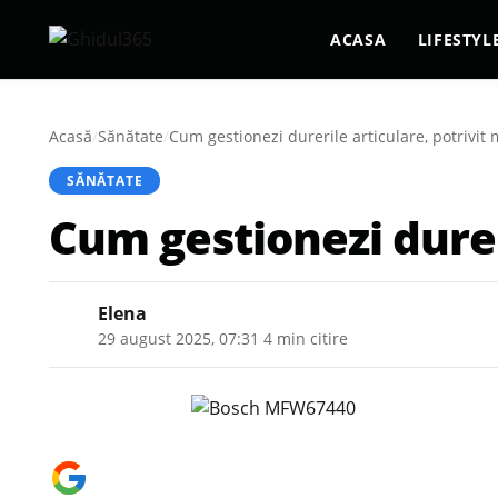
ACASA
LIFESTYL
Acasă
/
Sănătate
/
Cum gestionezi durerile articulare, potrivit 
SĂNĂTATE
Cum gestionezi dureri
Elena
29 august 2025, 07:31
·
4 min citire