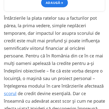
ADAUGĂ
→
Întârzierile la plata ratelor sau a facturilor pot
părea, la prima vedere, simple neplăceri
temporare, dar impactul lor asupra scorului de
credit este mult mai profund și poate influența
semnificativ viitorul financiar al oricărei
persoane. Pentru că în România din ce în ce mai
mulți oameni apelează la credite pentru a-și
îndeplini obiectivele – fie că este vorba despre o
locuință, o mașină sau un proiect personal –
înțelegerea modului în care întârzierile afectează
scorul
de credit devine esențială. Dar ce
înseamnă cu adevărat acest scor și cum ne poate
afecta viața? Haideți să descoperim împreună.