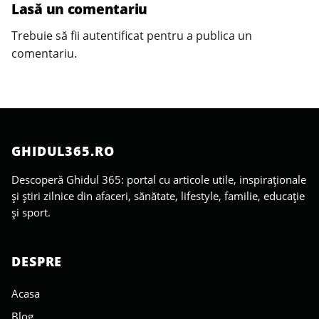
Lasă un comentariu
Trebuie să fii
autentificat
pentru a publica un
comentariu.
GHIDUL365.RO
Descoperă Ghidul 365: portal cu articole utile, inspiraționale
și știri zilnice din afaceri, sănătate, lifestyle, familie, educație
și sport.
DESPRE
Acasa
Blog