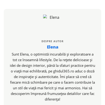
DESPRE AUTOR
Elena
Sunt Elena, o optimistă incurabilă și exploratoare a
tot ce înseamnă lifestyle. De la rețete delicioase și
idei de design interior, până la sfaturi practice pentru
o viață mai echilibrată, pe ghidul365.ro aduc o doză
de inspirație și autenticitate. Îmi place să cred că
fiecare mică schimbare pe care o facem contribuie la
un stil de viață mai fericit și mai armonios. Hai să
descoperim împreună frumusețea detaliilor care fac
diferența!