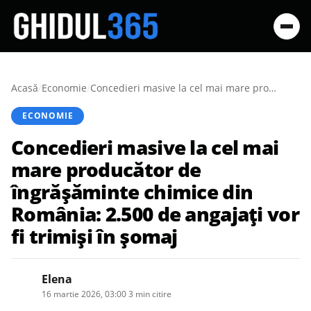
Acasă
/
Economie
/
Concedieri masive la cel mai mare producător de îngrășăminte chimice din România: 2.500 de angajați vor fi trimiși în șomaj
ECONOMIE
Concedieri masive la cel mai
mare producător de
îngrășăminte chimice din
România: 2.500 de angajați vor
fi trimiși în șomaj
Elena
16 martie 2026, 03:00
·
3 min citire