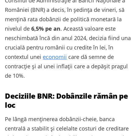
Consiliul de Administrație al Băncii Naționale a
României (BNR) a decis, în ședința de vineri, să
mențină rata dobânzii de politică monetară la
nivelul de
6,5% pe an
. Această valoare este
neschimbată încă din anul 2024, decizia fiind una
crucială pentru românii cu credite în lei, în
contextul unei
economii
care dă semne de
contracție și al unei inflații care a depășit pragul
de 10%.
Deciziile BNR: Dobânzile rămân pe
loc
Pe lângă menținerea dobânzii-cheie, banca
centrală a stabilit și celelalte costuri de creditare