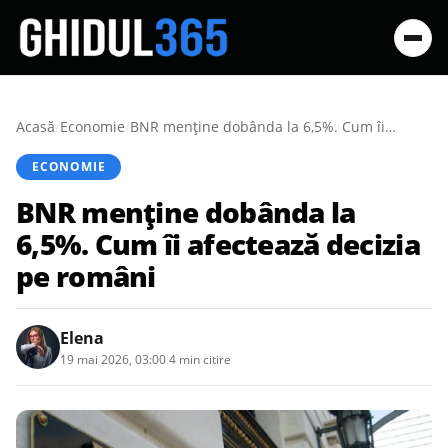
Acasă
/
Economie
/
BNR menține dobânda la 6,5%. Cum îi afectează decizia pe români
ECONOMIE
BNR menține dobânda la
6,5%. Cum îi afectează decizia
pe români
Elena
19 mai 2026, 03:00
·
4 min citire