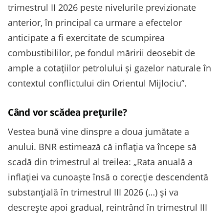
trimestrul II 2026 peste nivelurile previzionate
anterior, în principal ca urmare a efectelor
anticipate a fi exercitate de scumpirea
combustibililor, pe fondul măririi deosebit de
ample a cotațiilor petrolului și gazelor naturale în
contextul conflictului din Orientul Mijlociu”.
Când vor scădea prețurile?
Vestea bună vine dinspre a doua jumătate a
anului. BNR estimează că inflația va începe să
scadă din trimestrul al treilea: „Rata anuală a
inflației va cunoaște însă o corecție descendentă
substanțială în trimestrul III 2026 (…) și va
descrește apoi gradual, reintrând în trimestrul III