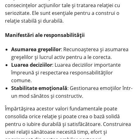
consecințelor acțiunilor tale și tratarea relației cu
seriozitate. Ele sunt esențiale pentru a construi o
relație stabilă și durabilă.
Manifestări ale responsabilității
Asumarea greșelilor
: Recunoașterea și asumarea
greșelilor și lucrul activ pentru a le corecta.
Luarea deciziilor
: Luarea deciziilor importante
împreună și respectarea responsabilităților
comune.
Stabilitate emoțională
: Gestionarea emoțiilor într-
un mod sănătos și constructiv.
Împărtășirea acestor valori fundamentale poate
consolida orice relație și poate crea o bază solidă
pentru o iubire durabilă și satisfăcătoare. Construirea
unei relații sănătoase necesită timp, efort și