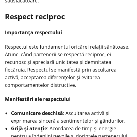
satisfăcătoare.
Respect reciproc
Importanța respectului
Respectul este fundamentul oricărei relații sănătoase.
Atunci când partenerii se respectă reciproc, ei
recunosc și apreciază unicitatea și demnitatea
fiecăruia. Respectul se manifestă prin ascultarea
activă, acceptarea diferențelor și evitarea
comportamentelor distructive.
Manifestări ale respectului
Comunicare deschisă
: Ascultarea activă și
exprimarea sinceră a sentimentelor și gândurilor.
Grijă și atenție
: Acordarea de timp și energie
pentru a îndeplini nevoile și dorințele
partenerului
.