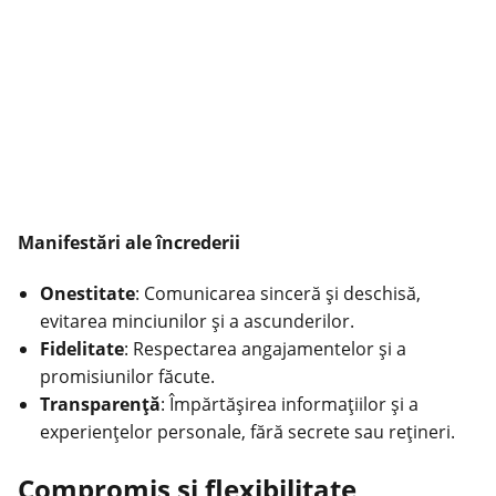
Manifestări ale încrederii
Onestitate
: Comunicarea sinceră și deschisă,
evitarea minciunilor și a ascunderilor.
Fidelitate
: Respectarea angajamentelor și a
promisiunilor făcute.
Transparență
: Împărtășirea informațiilor și a
experiențelor personale, fără secrete sau rețineri.
Compromis și flexibilitate