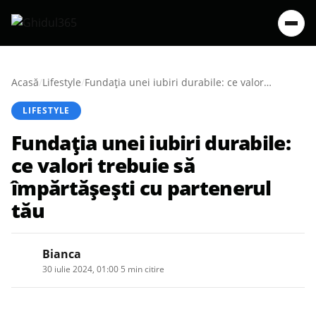
Acasă
/
Lifestyle
/
Fundația unei iubiri durabile: ce valori trebuie să împărtășești cu partenerul tău
LIFESTYLE
Fundația unei iubiri durabile:
ce valori trebuie să
împărtășești cu partenerul
tău
Bianca
30 iulie 2024, 01:00
·
5 min citire