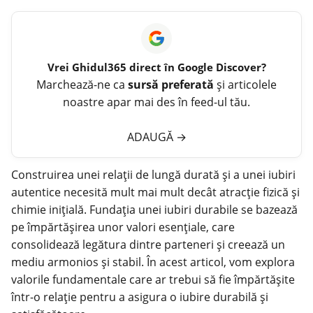
Vrei
Ghidul365
direct în Google Discover?
Marchează-ne ca
sursă preferată
și articolele
noastre apar mai des în feed-ul tău.
ADAUGĂ
→
Construirea unei relații de
lungă durată
și a unei iubiri
autentice necesită mult mai mult decât atracție fizică și
chimie inițială. Fundația unei iubiri durabile se bazează
pe împărtășirea unor valori esențiale, care
consolidează legătura dintre parteneri și creează un
mediu armonios și stabil. În acest articol, vom explora
valorile fundamentale care ar trebui să fie împărtășite
într-o relație pentru a asigura o iubire durabilă și