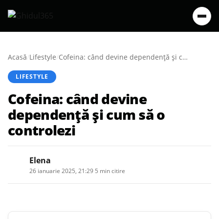
Acasă
/
Lifestyle
/
Cofeina: când devine dependență și cum să o controlezi
LIFESTYLE
Cofeina: când devine
dependență și cum să o
controlezi
Elena
26 ianuarie 2025, 21:29
·
5 min citire