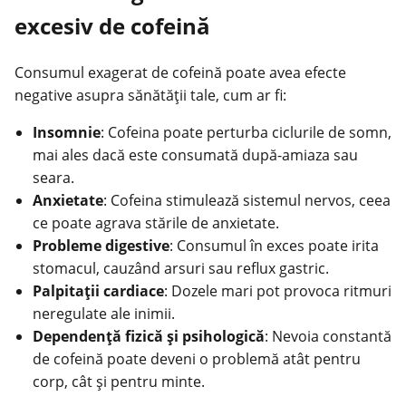
excesiv de cofeină
Consumul exagerat de cofeină poate avea efecte
negative asupra sănătății tale, cum ar fi:
Insomnie
: Cofeina poate perturba ciclurile de somn,
mai ales dacă este consumată după-amiaza sau
seara.
Anxietate
: Cofeina stimulează sistemul nervos, ceea
ce poate agrava stările de anxietate.
Probleme digestive
: Consumul în exces poate irita
stomacul, cauzând arsuri sau reflux gastric.
Palpitații cardiace
: Dozele mari pot provoca ritmuri
neregulate ale inimii.
Dependență fizică și psihologică
: Nevoia constantă
de cofeină poate deveni o problemă atât pentru
corp, cât și pentru minte.