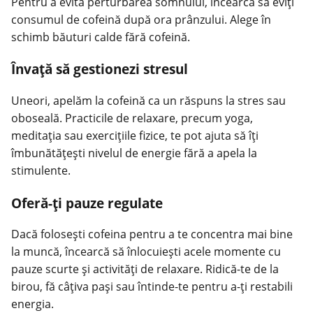
Pentru a evita perturbarea somnului, încearcă să eviți
consumul de cofeină după ora prânzului. Alege în
schimb băuturi calde fără cofeină.
Învață să gestionezi stresul
Uneori, apelăm la cofeină ca un răspuns la stres sau
oboseală. Practicile de relaxare, precum yoga,
meditația sau exercițiile fizice, te pot ajuta să îți
îmbunătățești nivelul de energie fără a apela la
stimulente.
Oferă-ți pauze regulate
Dacă folosești cofeina pentru a te concentra mai bine
la muncă, încearcă să înlocuiești acele momente cu
pauze scurte și activități de relaxare. Ridică-te de la
birou, fă câțiva pași sau întinde-te pentru a-ți restabili
energia.