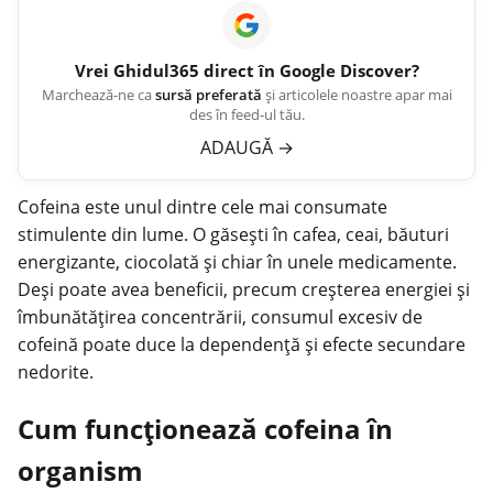
Vrei
Ghidul365
direct în Google Discover?
Marchează-ne ca
sursă preferată
și articolele noastre apar mai
des în feed-ul tău.
ADAUGĂ
→
Cofeina este unul dintre cele mai consumate
stimulente din lume. O găsești în cafea, ceai, băuturi
energizante, ciocolată și chiar în unele medicamente.
Deși poate avea beneficii, precum creșterea energiei și
îmbunătățirea concentrării,
consumul
excesiv de
cofeină poate duce la dependență și efecte secundare
nedorite.
Cum funcționează cofeina în
organism