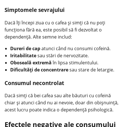
Simptomele sevrajului
Dacă îți începi ziua cu o
cafea
și simți că nu poți
funcționa fără ea, este posibil să fi dezvoltat o
dependență. Alte semne includ:
Dureri de cap
atunci când nu consumi cofeină.
Iritabilitate
sau stări de nervozitate.
Oboseală extremă
în lipsa stimulentului.
Dificultăți de concentrare
sau stare de letargie.
Consumul necontrolat
Dacă simți că bei cafea sau alte
băuturi
cu cofeină
chiar și atunci când nu ai nevoie, doar din obișnuință,
acest lucru poate indica o dependență psihologică.
Efectele negative ale consumului