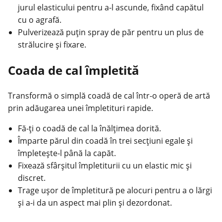
jurul elasticului pentru a-l ascunde, fixând capătul
cu o agrafă.
Pulverizează puțin spray de păr pentru un plus de
strălucire și fixare.
Coada de cal împletită
Transformă o simplă coadă de cal într-o operă de artă
prin adăugarea unei împletituri rapide.
Fă-ți o coadă de cal la înălțimea dorită.
Împarte părul din coadă în trei secțiuni egale și
împletește-l până la capăt.
Fixează sfârșitul împletiturii cu un elastic mic și
discret.
Trage ușor de împletitură pe alocuri pentru a o lărgi
și a-i da un aspect mai plin și dezordonat.