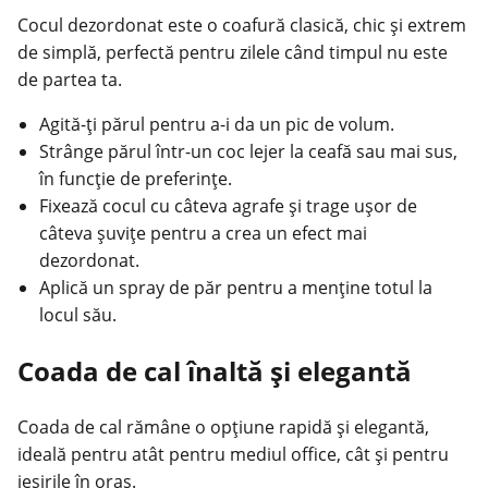
Cocul dezordonat este o coafură clasică, chic și extrem
de simplă, perfectă pentru zilele când timpul nu este
de partea ta.
Agită-ți
părul
pentru a-i da un pic de volum.
Strânge părul într-un coc lejer la ceafă sau mai sus,
în funcție de preferințe.
Fixează cocul cu câteva agrafe și trage ușor de
câteva șuvițe pentru a crea un efect mai
dezordonat.
Aplică un spray de păr pentru a menține totul la
locul său.
Coada de cal înaltă și elegantă
Coada de cal rămâne o opțiune rapidă și elegantă,
ideală pentru atât pentru mediul office, cât și pentru
ieșirile în oraș.