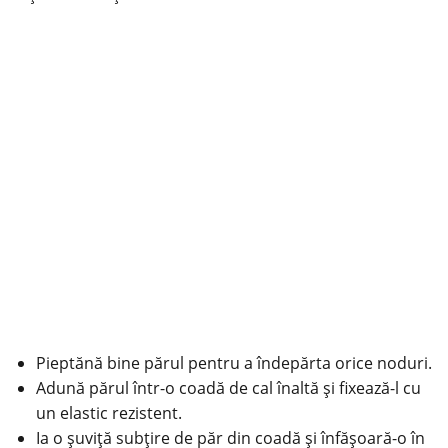
Pieptănă bine părul pentru a îndepărta orice noduri.
Adună părul într-o coadă de cal înaltă și fixează-l cu
un elastic rezistent.
Ia o șuviță subțire de păr din coadă și înfășoară-o în