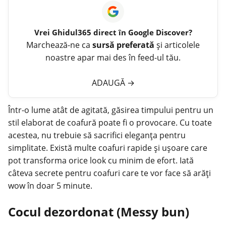
Vrei
Ghidul365
direct în Google Discover?
Marchează-ne ca
sursă preferată
și articolele
noastre apar mai des în feed-ul tău.
ADAUGĂ
→
Într-o lume atât de agitată, găsirea timpului pentru un
stil elaborat de coafură poate fi o provocare. Cu toate
acestea, nu trebuie să sacrifici eleganța pentru
simplitate. Există multe
coafuri
rapide și ușoare care
pot transforma orice look cu minim de efort. Iată
câteva secrete pentru coafuri care te vor face să arăți
wow în doar 5 minute.
Cocul dezordonat (Messy bun)