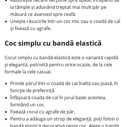
Răsucește fiecare secțiune spre spate, începând de
la tâmple și adunând treptat mai mult păr pe
măsură ce avansezi spre ceafă.
Unește răsucirile într-un coc mic sau o coadă de cal
și fixează cu agrafe.
Coc simplu cu bandă elastică
Cocul simplu cu bandă elastică este o variantă rapidă
și elegantă, potrivită pentru orice ocazie, de la cele
formale la cele casual.
Prinde părul într-o coadă de cal înaltă sau joasă, în
funcție de preferință.
Înfășoară coada de cal în jurul bazei acesteia,
formând un coc.
Fixează cocul cu agrafe de păr.
Pentru a adăuga un strop de eleganță, poți folosi o
bandă elastică decorativă peste coc. Alege o bandă