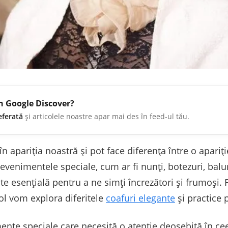
în Google Discover?
eferată
și articolele noastre apar mai des în feed-ul tău.
n apariția noastră și pot face diferența între o apariț
evenimentele speciale, cum ar fi nunți, botezuri, balu
te esențială pentru a ne simți încrezători și frumoși. 
ticol vom explora diferitele
coafuri elegante
și practice 
ente speciale care necesită o atenție deosebită în ce