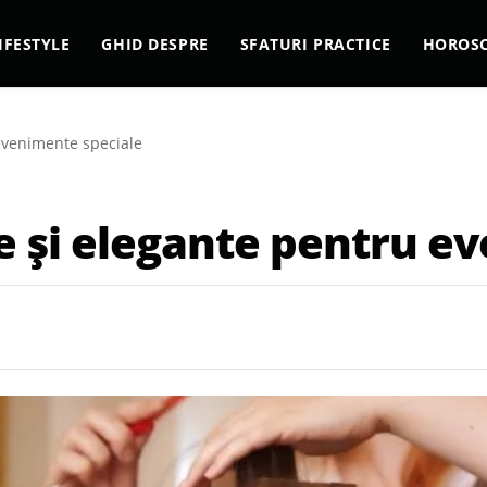
IFESTYLE
GHID DESPRE
SFATURI PRACTICE
HOROS
 evenimente speciale
de și elegante pentru e