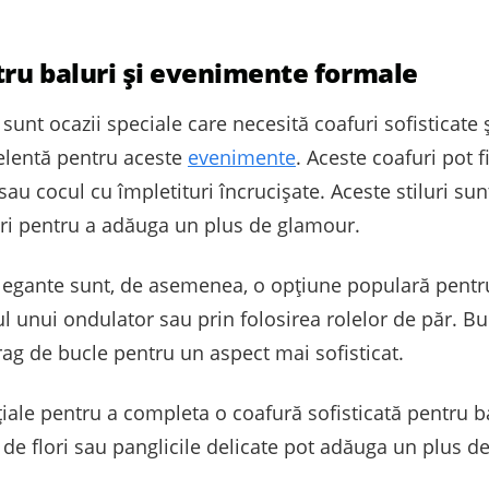
tru baluri și evenimente formale
unt ocazii speciale care necesită coafuri sofisticate ș
celentă pentru aceste
evenimente
. Aceste coafuri pot f
 sau cocul cu împletituri încrucișate. Aceste stiluri sun
lori pentru a adăuga un plus de glamour.
elegante sunt, de asemenea, o opțiune populară pentr
ul unui ondulator sau prin folosirea rolelor de păr. Buc
irag de bucle pentru un aspect mai sofisticat.
țiale pentru a completa o coafură sofisticată pentru b
e de flori sau panglicile delicate pot adăuga un plus d