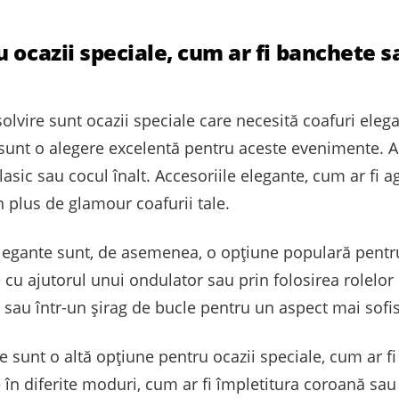
 ocazii speciale, cum ar fi banchete 
lvire sunt ocazii speciale care necesită coafuri elegan
 sunt o alegere excelentă pentru aceste evenimente. Ace
lasic sau cocul înalt. Accesoriile elegante, cum ar fi a
n plus de glamour coafurii tale.
 elegante sunt, de asemenea, o opțiune populară pent
e cu ajutorul unui ondulator sau prin folosirea rolelor 
c sau într-un șirag de bucle pentru un aspect mai sofis
ate sunt o altă opțiune pentru ocazii speciale, cum ar 
e în diferite moduri, cum ar fi împletitura coroană sau