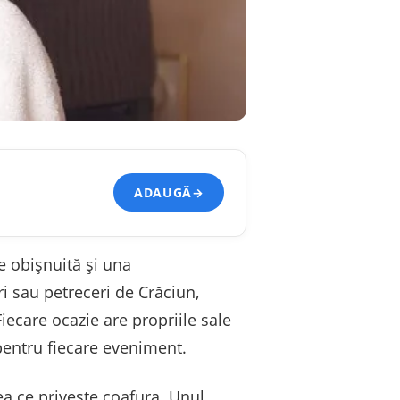
ADAUGĂ
→
ie obișnuită și una
ri sau petreceri de Crăciun,
Fiecare ocazie are propriile sale
pentru fiecare eveniment.
ea ce privește coafura. Unul