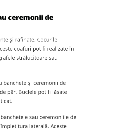
sau ceremonii de
te și rafinate. Cocurile
ste coafuri pot fi realizate în
grafele strălucitoare sau
ru banchete și ceremonii de
de păr. Buclele pot fi lăsate
ticat.
fi banchetele sau ceremoniile de
 împletitura laterală. Aceste