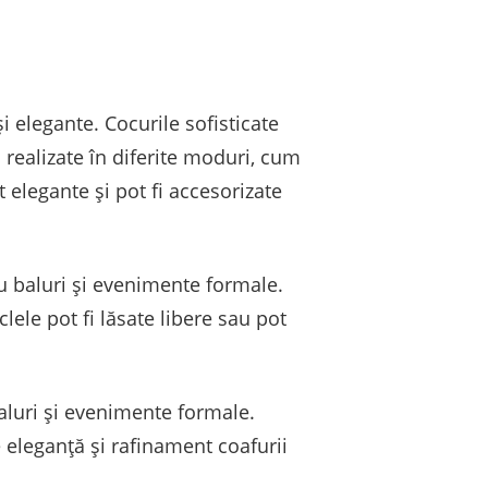
i elegante. Cocurile sofisticate
i realizate în diferite moduri, cum
t elegante și pot fi accesorizate
u baluri și evenimente formale.
lele pot fi lăsate libere sau pot
aluri și evenimente formale.
e eleganță și rafinament coafurii