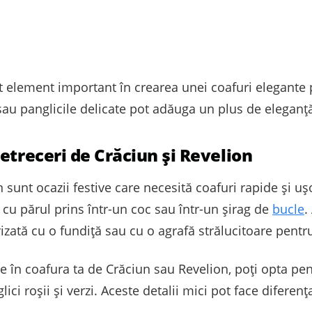
t element important în crearea unei coafuri elegante p
 sau panglicile delicate pot adăuga un plus de eleganță
etreceri de Crăciun și Revelion
 sunt ocazii festive care necesită coafuri rapide și ușo
 cu părul prins într-un coc sau într-un șirag de
bucle
.
izată cu o fundiță sau cu o agrafă strălucitoare pentr
 în coafura ta de Crăciun sau Revelion, poți opta pent
ci roșii și verzi. Aceste detalii mici pot face diferen