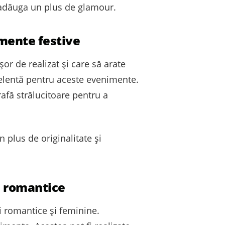
 a adăuga un plus de glamour.
imente festive
șor de realizat și care să arate
xcelentă pentru aceste evenimente.
rafă strălucitoare pentru a
n plus de originalitate și
e romantice
i romantice și feminine.