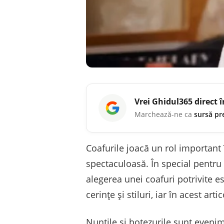
Vrei
Ghidul365
direct 
Marchează-ne ca
sursă pr
Coafurile joacă un rol important î
spectaculoasă. În special pentru 
alegerea unei coafuri potrivite es
cerințe și stiluri, iar în acest ar
Nunțile și botezurile sunt evenim