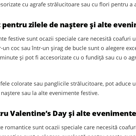
ccesorizate cu agrafe strălucitoare sau cu flori pentru
t pentru zilele de naștere și alte even
te festive sunt ocazii speciale care necesită coafuri u
tr-un coc sau într-un șirag de bucle sunt o alegere e
 minute și pot fi accesorizate cu o fundiță sau cu o ag
afele colorate sau panglicile strălucitoare, pot aduce u
e naștere sau la alte evenimente festive.
ru Valentine’s Day și alte eveniment
te romantice sunt ocazii speciale care necesită coafur