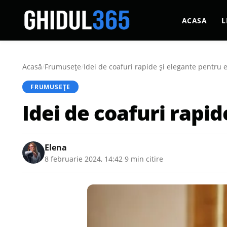
ACASA
L
Acasă
/
Frumusețe
/
Idei de coafuri rapide și elegante pentru
FRUMUSEȚE
Idei de coafuri rapi
Elena
8 februarie 2024, 14:42
·
9 min citire