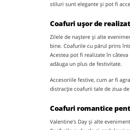
stiluri sunt elegante și pot fi a
Coafuri ușor de realiza
Zilele de naștere și alte evenimen
bine. Coafurile cu părul prins în
Acestea pot fi realizate în câteva
adăuga un plus de festivitate.
Accesoriile festive, cum ar fi agr
distracție coafurii tale de ziua d
Coafuri romantice pent
Valentine’s Day și alte evenimen