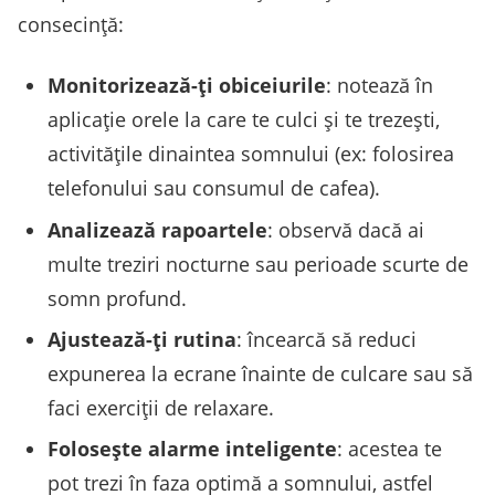
consecință:
Monitorizează-ți obiceiurile
: notează în
aplicație orele la care te culci și te trezești,
activitățile dinaintea somnului (ex: folosirea
telefonului sau consumul de cafea).
Analizează rapoartele
: observă dacă ai
multe treziri nocturne sau perioade scurte de
somn profund.
Ajustează-ți rutina
: încearcă să reduci
expunerea la ecrane înainte de culcare sau să
faci exerciții de relaxare.
Folosește alarme inteligente
: acestea te
pot trezi în faza optimă a somnului, astfel