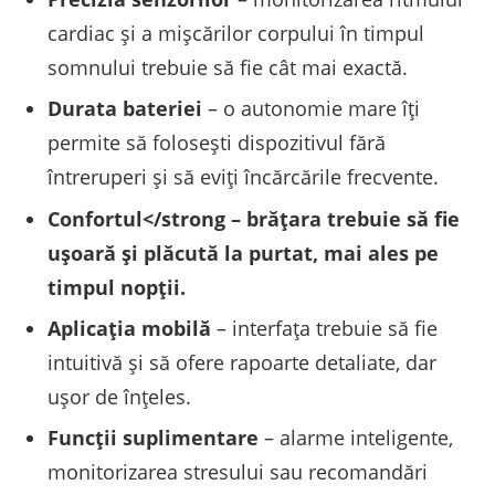
cardiac și a mișcărilor corpului în timpul
somnului trebuie să fie cât mai exactă.
Durata bateriei
– o autonomie mare îți
permite să folosești dispozitivul fără
întreruperi și să eviți încărcările frecvente.
Confortul</strong – brățara trebuie să fie
ușoară și plăcută la purtat, mai ales pe
timpul nopții.
Aplicația mobilă
– interfața trebuie să fie
intuitivă și să ofere rapoarte detaliate, dar
ușor de înțeles.
Funcții suplimentare
– alarme inteligente,
monitorizarea stresului sau recomandări