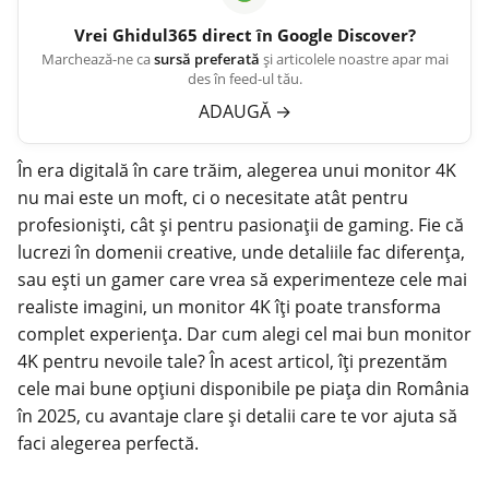
Vrei
Ghidul365
direct în Google Discover?
Marchează-ne ca
sursă preferată
și articolele noastre apar mai
des în feed-ul tău.
ADAUGĂ
→
În era digitală în care trăim, alegerea unui
monitor
4K
nu mai este un moft, ci o necesitate atât pentru
profesioniști, cât și pentru pasionații de gaming. Fie că
lucrezi în domenii creative, unde detaliile fac diferența,
sau ești un gamer care vrea să experimenteze cele mai
realiste imagini, un monitor 4K îți poate transforma
complet experiența. Dar cum alegi cel mai bun monitor
4K pentru nevoile tale? În acest articol, îți prezentăm
cele mai bune opțiuni disponibile pe piața din România
în 2025, cu avantaje clare și detalii care te vor ajuta să
faci alegerea perfectă.