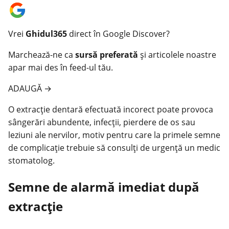
Vrei
Ghidul365
direct în Google Discover?
Marchează-ne ca
sursă preferată
și articolele noastre
apar mai des în feed-ul tău.
ADAUGĂ
→
O extracție dentară efectuată incorect poate provoca
sângerări abundente, infecții, pierdere de os sau
leziuni ale nervilor, motiv pentru care la primele semne
de complicație trebuie să consulţi de urgență un medic
stomatolog
.
Semne de alarmă imediat după
extracție