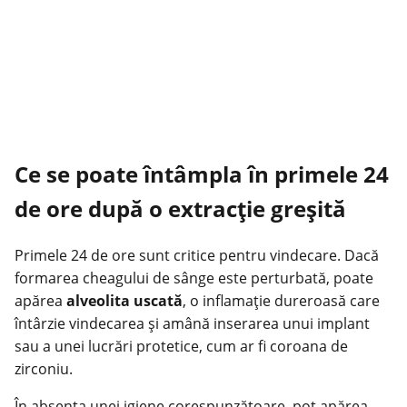
Ce se poate întâmpla în primele 24
de ore după o extracție greșită
Primele
24 de ore sunt critice pentru vindecare. Dacă
formarea cheagului de sânge este perturbată, poate
apărea
alveolita uscată
, o inflamație dureroasă care
întârzie vindecarea
și amână inserarea unui implant
sau a unei lucrări protetice, cum ar fi
coroana de
zirconiu
.
În absența unei igiene corespunzătoare, pot apărea