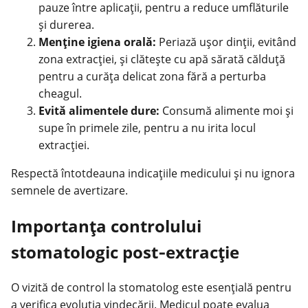
pauze între aplicații, pentru a reduce umflăturile
și durerea.
Menține igiena orală:
Periază ușor dinții, evitând
zona extracției, și clătește cu apă sărată călduță
pentru a curăța delicat zona fără a perturba
cheagul.
Evită alimentele dure:
Consumă alimente moi și
supe în primele zile, pentru a nu irita locul
extracției.
Respectă întotdeauna indicațiile medicului și nu ignora
semnele de avertizare.
Importanța controlului
stomatologic post‑extracție
O vizită de control la stomatolog este esențială pentru
a verifica evoluția vindecării. Medicul poate evalua