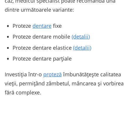
caz, medicul specialist poate recomanda una
dintre următoarele variante:
Proteze
dentare
fixe
Proteze dentare mobile
(detalii)
Proteze dentare elastice
(detalii)
Proteze dentare parțiale
Investiția într-o
proteză
îmbunătățește calitatea
vieții, permițând zâmbetul, mâncarea și vorbirea
fără complexe.