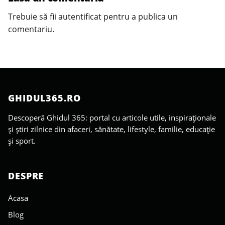
Trebuie să fii
autentificat
pentru a publica un
comentariu.
GHIDUL365.RO
Descoperă Ghidul 365: portal cu articole utile, inspiraționale
și știri zilnice din afaceri, sănătate, lifestyle, familie, educație
și sport.
DESPRE
Acasa
Blog