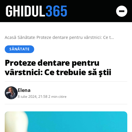
Acasă
/
Sănătate
/
Proteze dentare pentru vârstnici: Ce trebuie să știi
SĂNĂTATE
Proteze dentare pentru
vârstnici: Ce trebuie să știi
Elena
8 iulie 2024, 21:58
·
2 min citire