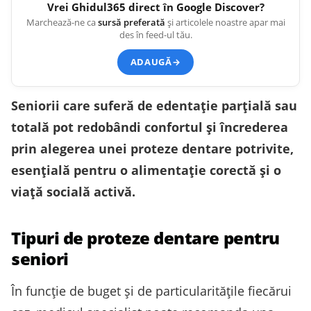
Vrei
Ghidul365
direct în Google Discover?
Marchează-ne ca
sursă preferată
și articolele noastre apar mai
des în feed-ul tău.
ADAUGĂ
→
Seniorii care suferă de edentație parțială sau
totală pot redobândi confortul și încrederea
prin alegerea unei proteze dentare potrivite,
esențială pentru o alimentație corectă și o
viață socială activă.
Tipuri de proteze dentare pentru
seniori
În funcție de buget și de particularitățile fiecărui