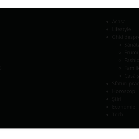
Acasa
Lifestyle
Ghid despr
Sănăt
Frumu
Fashi
Famili
Casă ş
Sfaturi prac
Horoscop
Știri
Economie
Tech