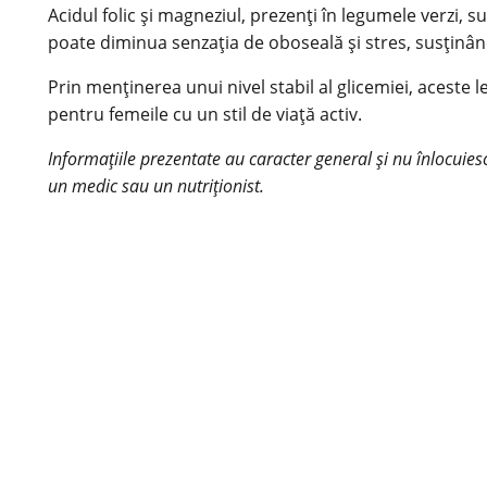
Acidul folic și magneziul, prezenți în legumele verzi,
poate diminua senzația de oboseală și stres, susținân
Prin menținerea unui nivel stabil al glicemiei, aceste
l
pentru femeile cu un stil de viață activ.
Informațiile prezentate au caracter general și nu înlocuies
un medic sau un nutriționist.