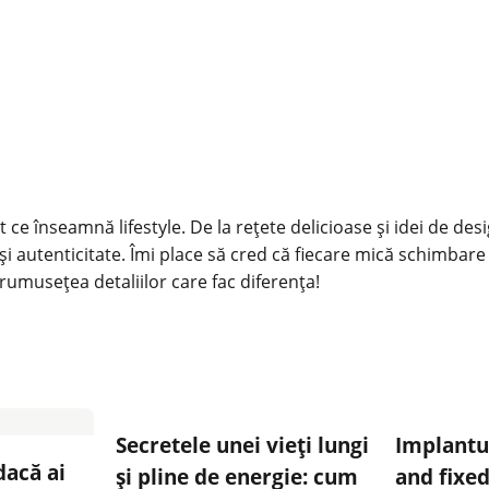
 ce înseamnă lifestyle. De la rețete delicioase și idei de des
și autenticitate. Îmi place să cred că fiecare mică schimbare
rumusețea detaliilor care fac diferența!
Secretele unei vieți lungi
Implantul
dacă ai
și pline de energie: cum
and fixed