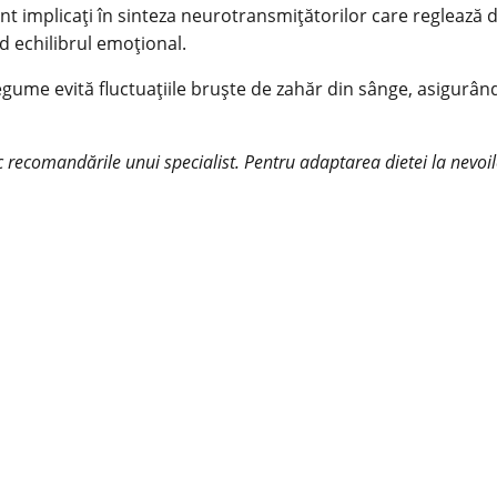
 sunt implicați în sinteza neurotransmițătorilor care regleaz
d echilibrul emoțional.
egume
evită fluctuațiile bruște de zahăr din sânge, asigurând
c recomandările unui specialist. Pentru adaptarea dietei la nevoil