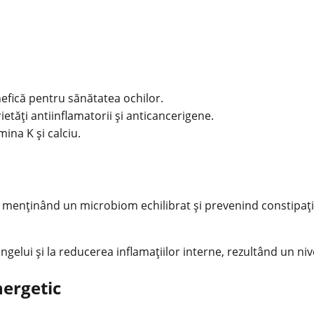
efică pentru sănătatea ochilor.
etăți antiinflamatorii și anticancerigene.
mina K și calciu.
l, menținând un microbiom echilibrat și prevenind constipația. 
ângelui și la reducerea inflamațiilor interne, rezultând un ni
nergetic