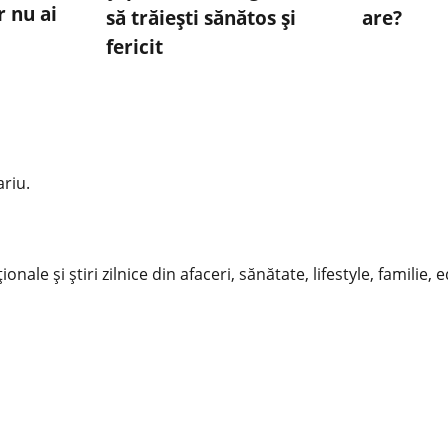
r nu ai
să trăiești sănătos și
are?
fericit
riu.
nale și știri zilnice din afaceri, sănătate, lifestyle, familie, 