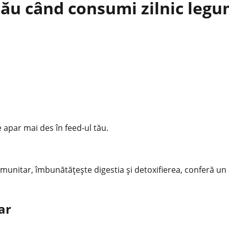
tău când consumi zilnic legu
e apar mai des în feed-ul tău.
imunitar
, îmbunătățește digestia și detoxifierea, conferă un 
ar