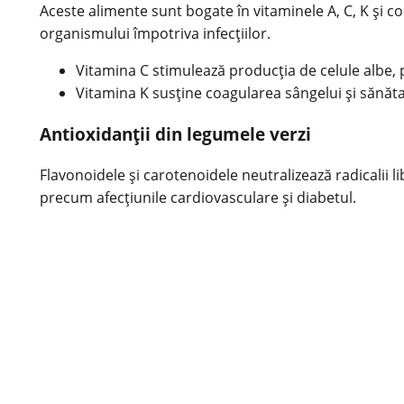
Aceste alimente sunt bogate în vitaminele A, C, K și co
organismului împotriva infecțiilor.
Vitamina C stimulează producția de celule albe, p
Vitamina K susține coagularea sângelui și sănăta
Antioxidanții din legumele verzi
Flavonoidele și carotenoidele neutralizează radicalii l
precum afecțiunile cardiovasculare și diabetul.