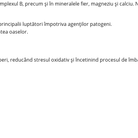
mplexul B, precum și în mineralele fier, magneziu și calciu. N
rincipalii luptători împotriva agenților patogeni.
tea oaselor.
iberi, reducând stresul oxidativ și încetinind procesul de îmbă