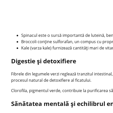
Spinacul este o sursă importantă de luteină, ben
Broccoli conține sulforafan, un compus cu propri
Kale (varza kale) furnizează cantități mari de vita
Digestie și detoxifiere
Fibrele din legumele verzi reglează tranzitul intestina
procesul natural de
detoxifiere
al ficatului.
Clorofila, pigmentul verde, contribuie la purificarea s
Sănătatea mentală și echilibrul e