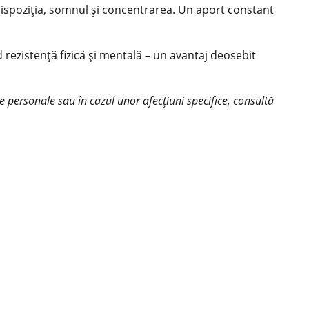
ă dispoziția, somnul și concentrarea. Un aport constant
 rezistență fizică și mentală – un avantaj deosebit
e personale sau în cazul unor afecțiuni specifice, consultă