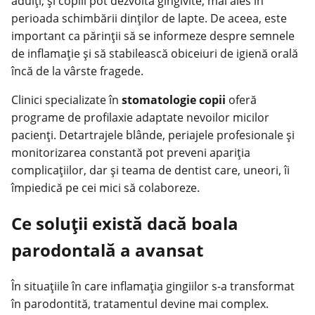
adulți, și copiii pot dezvolta gingivite, mai ales în
perioada schimbării dinților de lapte. De aceea, este
important ca părinții să se informeze despre semnele
de inflamație și să stabilească obiceiuri de igienă orală
încă de la vârste fragede.
Clinici specializate în
stomatologie copii
oferă
programe de profilaxie adaptate nevoilor micilor
pacienți. Detartrajele blânde, periajele profesionale și
monitorizarea constantă pot preveni apariția
complicațiilor, dar și teama de dentist care, uneori, îi
împiedică pe cei mici să colaboreze.
Ce soluții există dacă boala
parodontală a avansat
În situațiile în care inflamația gingiilor s-a transformat
în parodontită, tratamentul devine mai complex.