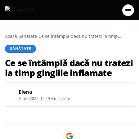
Acasă
/
Sănătate
/
Ce se întâmplă dacă nu tratezi la timp gingiile inflamate
SĂNĂTATE
Ce se întâmplă dacă nu tratezi
la timp gingiile inflamate
Elena
3 iulie 2025, 12:49
·
4 min citire