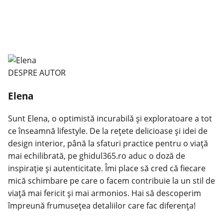
DESPRE AUTOR
Elena
Sunt Elena, o optimistă incurabilă și exploratoare a tot
ce înseamnă lifestyle. De la rețete delicioase și idei de
design interior, până la sfaturi practice pentru o viață
mai echilibrată, pe ghidul365.ro aduc o doză de
inspirație și autenticitate. Îmi place să cred că fiecare
mică schimbare pe care o facem contribuie la un stil de
viață mai fericit și mai armonios. Hai să descoperim
împreună frumusețea detaliilor care fac diferența!