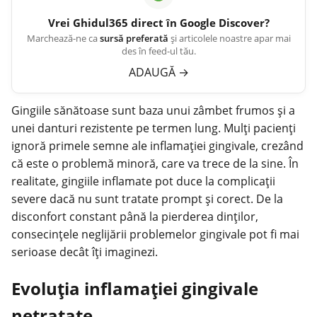
Vrei
Ghidul365
direct în Google Discover?
Marchează-ne ca
sursă preferată
și articolele noastre apar mai
des în feed-ul tău.
ADAUGĂ
→
Gingiile sănătoase sunt baza unui zâmbet frumos și a
unei danturi rezistente pe termen lung. Mulți pacienți
ignoră
primele semne
ale inflamației gingivale, crezând
că este o problemă minoră, care va trece de la sine. În
realitate, gingiile inflamate pot duce la complicații
severe dacă nu sunt tratate prompt și corect. De la
disconfort constant până la pierderea dinților,
consecințele neglijării problemelor gingivale pot fi mai
serioase decât îți imaginezi.
Evoluția inflamației gingivale
netratate