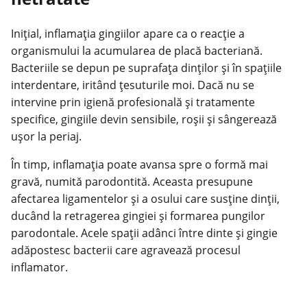
Inițial, inflamația gingiilor apare ca o reacție a
organismului la acumularea de placă bacteriană.
Bacteriile se depun pe suprafața dinților și în spațiile
interdentare, iritând țesuturile moi. Dacă nu se
intervine prin igienă profesională și tratamente
specifice, gingiile devin sensibile, roșii și sângerează
ușor la periaj.
În timp, inflamația poate avansa spre o formă mai
gravă, numită parodontită. Aceasta presupune
afectarea ligamentelor și a osului care susține dinții,
ducând la retragerea gingiei și formarea pungilor
parodontale. Acele spații adânci între dinte și gingie
adăpostesc bacterii care agravează procesul
inflamator.