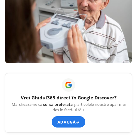
Vrei
Ghidul365
direct în Google Discover?
Marchează-ne ca
sursă preferată
și articolele noastre apar mai
des în feed-ul tău.
ADAUGĂ
→