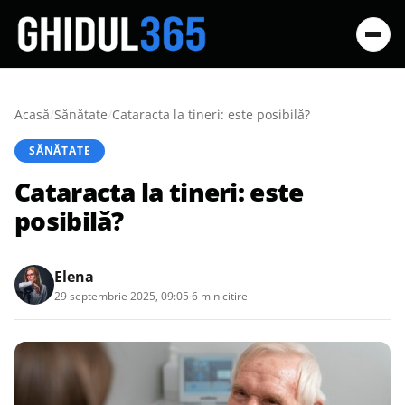
Acasă
/
Sănătate
/
Cataracta la tineri: este posibilă?
SĂNĂTATE
Cataracta la tineri: este
posibilă?
Elena
29 septembrie 2025, 09:05
·
6 min citire