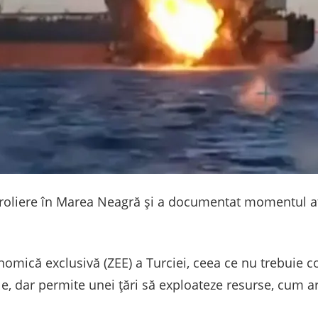
troliere în Marea Neagră și a documentat momentul at
nomică exclusivă (ZEE) a Turciei, ceea ce nu trebuie c
le, dar permite unei țări să exploateze resurse, cum ar