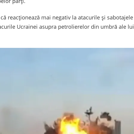
elor părți.
că reacționează mai negativ la atacurile și sabotajele
acurile Ucrainei asupra petrolierelor din umbră ale lu