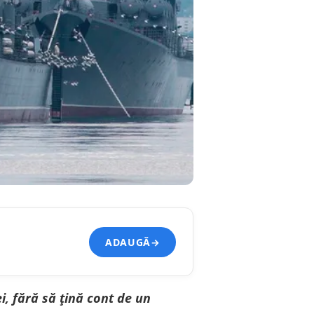
ADAUGĂ
→
, fără să țină cont de un