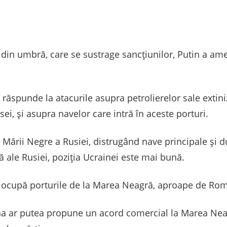
 din umbră, care se sustrage sancțiunilor, Putin a ame
 răspunde la atacurile asupra petrolierelor sale extini
ei, și asupra navelor care intră în aceste porturi.
 Mării Negre a Rusiei, distrugând nave principale și d
 ale Rusiei, poziția Ucrainei este mai bună.
 ocupă porturile de la Marea Neagră, aproape de Româ
na ar putea propune un acord comercial la Marea Neag