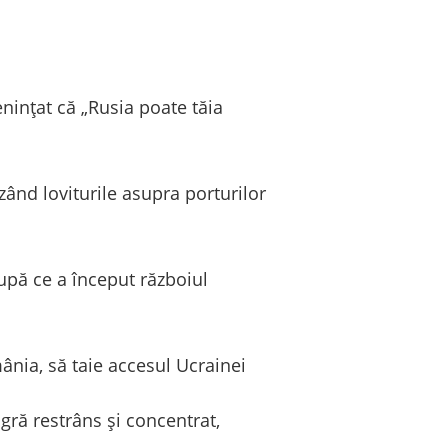
nințat că „Rusia poate tăia
zând loviturile asupra porturilor
upă ce a început războiul
nia, să taie accesul Ucrainei
ră restrâns și concentrat,