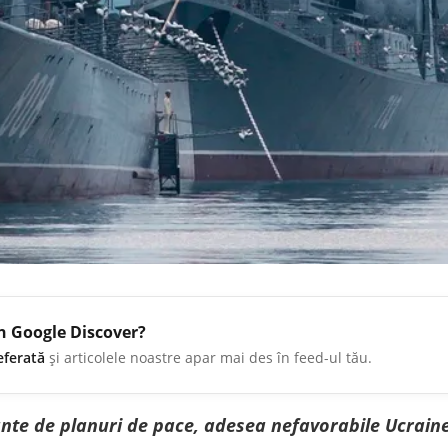
în Google Discover?
eferată
și articolele noastre apar mai des în feed-ul tău.
nte de planuri de pace, adesea nefavorabile Ucrainei