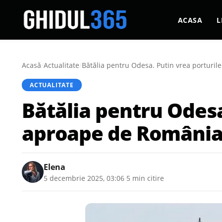
ACASA
L
Acasă
/
Actualitate
/
Bătălia pentru Odesa. Putin vrea porturil
ACTUALITATE
Bătălia pentru Odesa
aproape de România, 
Elena
5 decembrie 2025, 03:06
·
5 min citire