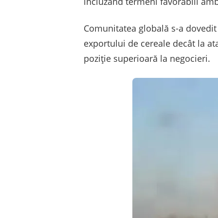
incluzând termeni favorabili amb
Comunitatea globală s-a dovedit 
exportului de cereale decât la at
poziție superioară la negocieri.