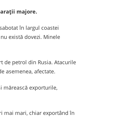
parații majore.
sabotat în largul coastei
 nu există dovezi. Minele
t de petrol din Rusia. Atacurile
, de asemenea, afectate.
își mărească exporturile,
ri mai mari, chiar exportând în