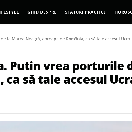
IFESTYLE
GHID DESPRE
SFATURI PRACTICE
HOROS
e de la Marea Neagră, aproape de România, ca să taie accesul Ucrai
. Putin vrea porturile
ca să taie accesul Ucr