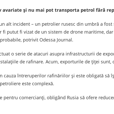
v avariate și nu mai pot transporta petrol fără re
 un alt incident – un petrolier rusesc din umbră a fost 
r fi putut fi vizat de un sistem de drone maritime, dar
robabile, potrivit Odessa Journal.
tuat o serie de atacuri asupra infrastructurii de expor
nstalațiile de rafinare. Acum, exporturile de țiței sunt
 cauza întreruperilor rafinăriilor și este obligată să 
petroliere este complexă.
le pentru comercianți, obligând Rusia să ofere reduce