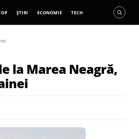
COP
ȘTIRI
ECONOMIE
TECH
nei
 de la Marea Neagră,
ainei