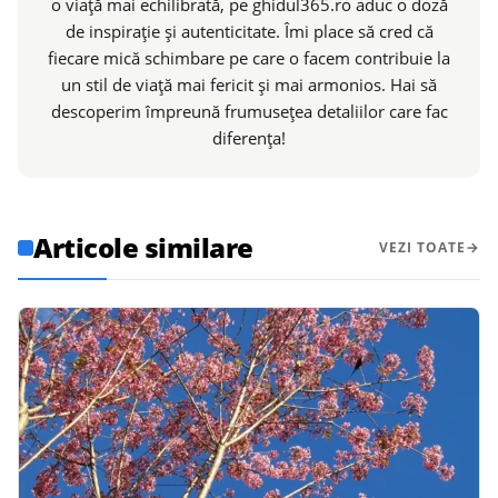
o viață mai echilibrată, pe ghidul365.ro aduc o doză
de inspirație și autenticitate. Îmi place să cred că
fiecare mică schimbare pe care o facem contribuie la
un stil de viață mai fericit și mai armonios. Hai să
descoperim împreună frumusețea detaliilor care fac
diferența!
Articole similare
VEZI TOATE