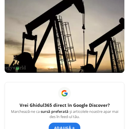
Vrei
Ghidul365
direct în Google Discover?
Marchează-ne ca
sursă preferată
și articolele noastre apar mai
des în feed-ul tău.
ADAUGĂ
→