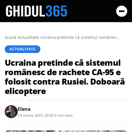
Acasă
/
Actualitate
/
Ucraina pretinde că sistemul românesc de rachete CA-95 e folosit contra Rusiei. Doboară elicoptere
ACTUALITATE
Ucraina pretinde că sistemul
românesc de rachete CA-95 e
folosit contra Rusiei. Doboară
elicoptere
Elena
10 martie 2025, 03:00
·
2 min citire