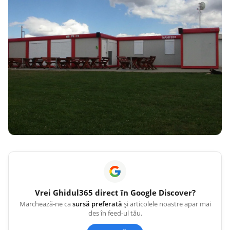
Vrei
Ghidul365
direct în Google Discover?
Marchează-ne ca
sursă preferată
și articolele noastre apar mai
des în feed-ul tău.