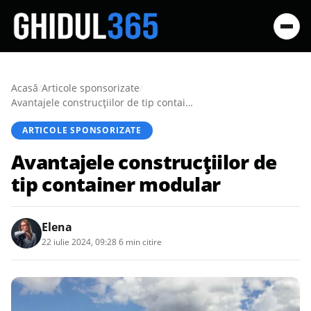
Acasă
/
Articole sponsorizate
/
Avantajele construcțiilor de tip container modular
ARTICOLE SPONSORIZATE
Avantajele construcțiilor de
tip container modular
Elena
22 iulie 2024, 09:28
·
6 min citire