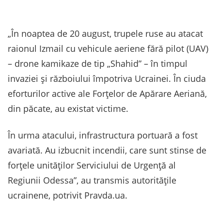
„În noaptea de 20 august, trupele ruse au atacat
raionul Izmail cu vehicule aeriene fără pilot (UAV)
– drone kamikaze de tip „Shahid” – în timpul
invaziei și războiului împotriva Ucrainei. În ciuda
eforturilor active ale Forțelor de Apărare Aeriană,
din păcate, au existat victime.
În urma atacului, infrastructura portuară a fost
avariată. Au izbucnit incendii, care sunt stinse de
forțele unităților Serviciului de Urgență al
Regiunii Odessa”, au transmis autoritățile
ucrainene, potrivit Pravda.ua.