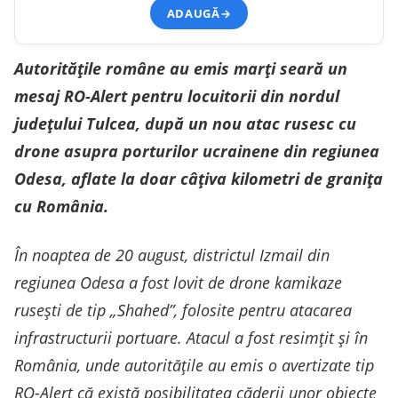
ADAUGĂ
→
Autoritățile române au emis marți seară un
mesaj RO-Alert pentru locuitorii din nordul
județului Tulcea, după un nou atac rusesc cu
drone asupra porturilor ucrainene din regiunea
Odesa, aflate la doar câțiva kilometri de granița
cu România.
În noaptea de 20 august, districtul Izmail din
regiunea Odesa a fost lovit de drone kamikaze
rusești de tip „Shahed”, folosite pentru atacarea
infrastructurii portuare. Atacul a fost resimțit și în
România, unde autoritățile au emis o avertizate tip
RO-Alert că există posibilitatea căderii unor obiecte