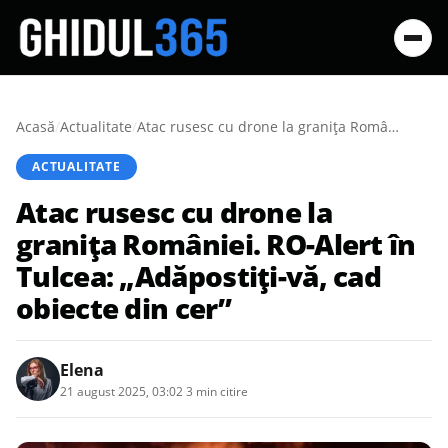
Acasă
/
Actualitate
/
Atac rusesc cu drone la granița României. RO-Alert în Tulcea: „Adăpostiți-vă, cad obiecte din cer”
ACTUALITATE
Atac rusesc cu drone la
granița României. RO-Alert în
Tulcea: „Adăpostiți-vă, cad
obiecte din cer”
Elena
21 august 2025, 03:02
·
3 min citire