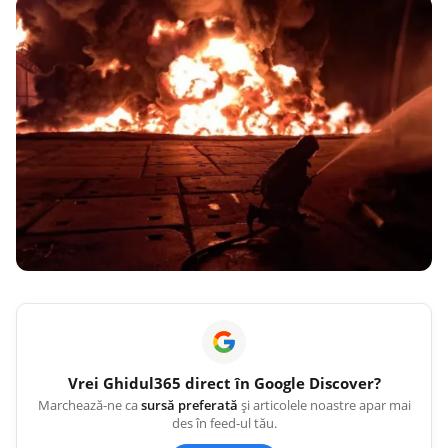
Vrei
Ghidul365
direct în Google Discover?
Marchează-ne ca
sursă preferată
și articolele noastre apar mai
des în feed-ul tău.