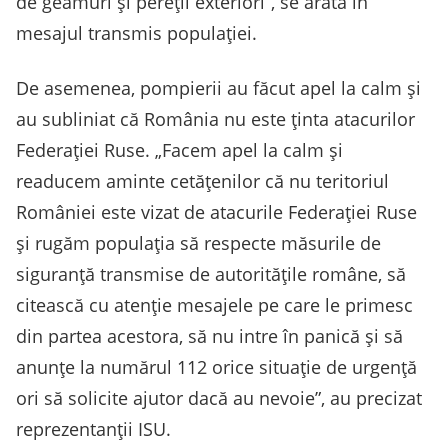
de geamuri şi pereţii exteriori”, se arată în
mesajul transmis populației.
De asemenea, pompierii au făcut apel la calm și
au subliniat că România nu este ținta atacurilor
Federației Ruse. „Facem apel la calm şi
readucem aminte cetăţenilor că nu teritoriul
României este vizat de atacurile Federaţiei Ruse
şi rugăm populaţia să respecte măsurile de
siguranţă transmise de autorităţile române, să
citească cu atenţie mesajele pe care le primesc
din partea acestora, să nu intre în panică şi să
anunţe la numărul 112 orice situaţie de urgenţă
ori să solicite ajutor dacă au nevoie”, au precizat
reprezentanții ISU.