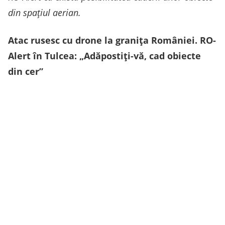
din spațiul aerian.
Atac rusesc cu drone la granița României. RO-
Alert în Tulcea: „Adăpostiți-vă, cad obiecte
din cer”