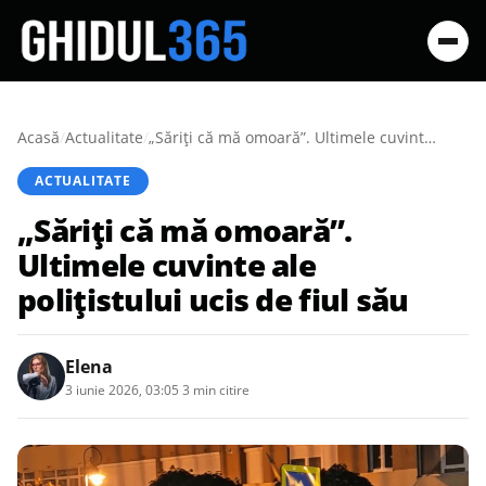
Acasă
/
Actualitate
/
„Săriţi că mă omoară”. Ultimele cuvinte ale polițistului ucis de fiul său
ACTUALITATE
„Săriţi că mă omoară”.
Ultimele cuvinte ale
polițistului ucis de fiul său
Elena
3 iunie 2026, 03:05
·
3 min citire