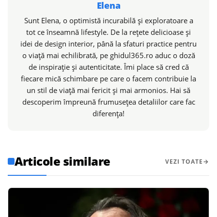
Elena
Sunt Elena, o optimistă incurabilă și exploratoare a
tot ce înseamnă lifestyle. De la rețete delicioase și
idei de design interior, până la sfaturi practice pentru
o viață mai echilibrată, pe ghidul365.ro aduc o doză
de inspirație și autenticitate. Îmi place să cred că
fiecare mică schimbare pe care o facem contribuie la
un stil de viață mai fericit și mai armonios. Hai să
descoperim împreună frumusețea detaliilor care fac
diferența!
Articole similare
VEZI TOATE