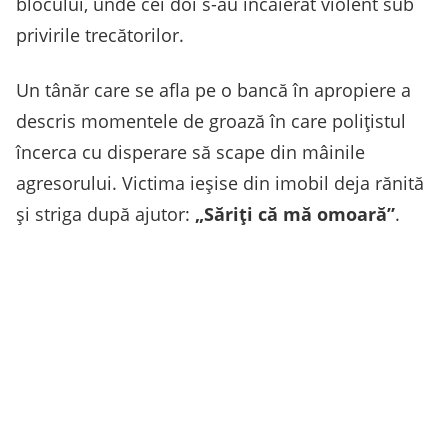
blocului, unde cei doi s-au încăierat violent sub
privirile trecătorilor.
Un tânăr care se afla pe o bancă în apropiere a
descris momentele de groază în care polițistul
încerca cu disperare să scape din mâinile
agresorului. Victima ieșise din imobil deja rănită
și striga după ajutor:
„Săriţi că mă omoară”
.