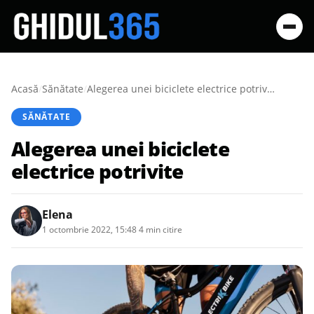
Acasă
/
Sănătate
/
Alegerea unei biciclete electrice potrivite
SĂNĂTATE
Alegerea unei biciclete
electrice potrivite
Elena
1 octombrie 2022, 15:48
·
4 min citire