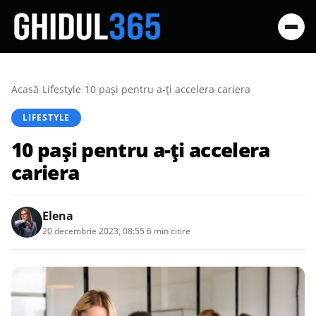
Acasă
/
Lifestyle
/
10 pași pentru a-ți accelera cariera
LIFESTYLE
10 pași pentru a-ți accelera
cariera
Elena
20 decembrie 2023, 08:55
·
6 min citire