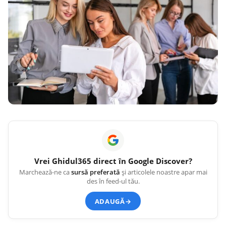
Vrei
Ghidul365
direct în Google Discover?
Marchează-ne ca
sursă preferată
și articolele noastre apar mai
des în feed-ul tău.
ADAUGĂ
→