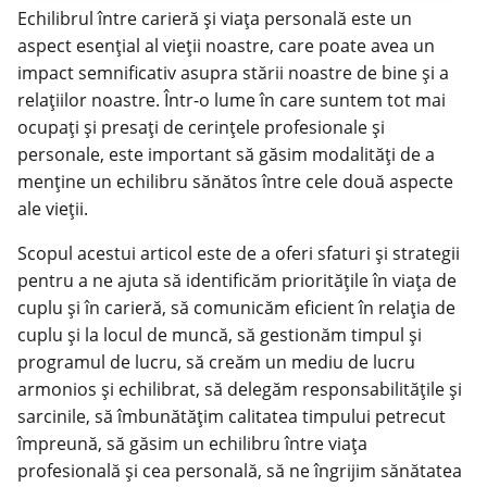
Echilibrul între carieră și viața personală este un
aspect esențial al vieții noastre, care poate avea un
impact semnificativ asupra stării noastre de bine și a
relațiilor noastre. Într-o lume în care suntem tot mai
ocupați și presați de cerințele profesionale și
personale, este important să găsim modalități de a
menține un echilibru sănătos între cele două aspecte
ale vieții.
Scopul acestui articol este de a oferi sfaturi și strategii
pentru a ne ajuta să identificăm prioritățile în viața de
cuplu și în carieră, să comunicăm eficient în relația de
cuplu și la locul de muncă, să gestionăm timpul și
programul de lucru, să creăm un mediu de lucru
armonios și echilibrat, să delegăm responsabilitățile și
sarcinile, să îmbunătățim calitatea timpului petrecut
împreună, să găsim un echilibru între viața
profesională și cea personală, să ne îngrijim
sănătatea