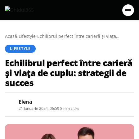
Acasă
/
Lifestyle
/
Echilibrul perfect între carieră și viața de cuplu: strategii de succes
LIFESTYLE
Echilibrul perfect între carieră
și viața de cuplu: strategii de
succes
Elena
21 ianuarie 2024, 06:59
·
8 min citire