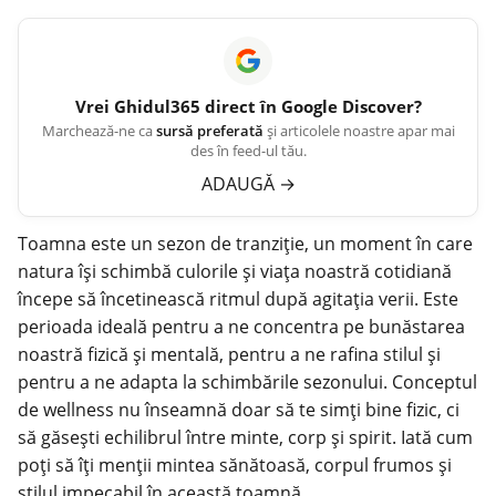
Vrei
Ghidul365
direct în Google Discover?
Marchează-ne ca
sursă preferată
și articolele noastre apar mai
des în feed-ul tău.
ADAUGĂ
→
Toamna este un sezon de tranziție, un moment în care
natura își schimbă culorile și viața noastră cotidiană
începe să încetinească ritmul după agitația verii. Este
perioada ideală pentru a ne concentra pe bunăstarea
noastră fizică și mentală, pentru a ne rafina stilul și
pentru a ne adapta la schimbările sezonului. Conceptul
de wellness nu înseamnă doar să te simți bine fizic, ci
să găsești echilibrul între minte, corp și spirit. Iată cum
poți să îți menții mintea sănătoasă, corpul frumos și
stilul impecabil în această toamnă.