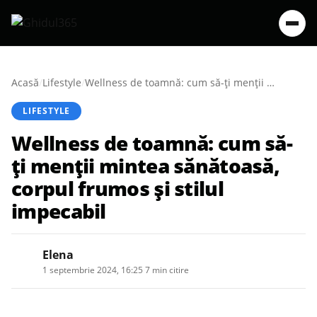
Acasă
/
Lifestyle
/
Wellness de toamnă: cum să-ți menții mintea sănătoasă, corpul frumos și stilul impecabil
LIFESTYLE
Wellness de toamnă: cum să-
ți menții mintea sănătoasă,
corpul frumos și stilul
impecabil
Elena
1 septembrie 2024, 16:25
·
7 min citire