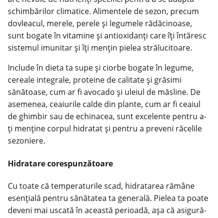
schimbărilor climatice. Alimentele de sezon, precum
dovleacul, merele, perele și legumele rădăcinoase,
sunt bogate în vitamine și antioxidanți care îți întăresc
sistemul imunitar și îți mențin pielea strălucitoare.
Include în dieta ta supe și ciorbe bogate în legume,
cereale integrale, proteine de calitate și grăsimi
sănătoase, cum ar fi avocado și uleiul de măsline. De
asemenea, ceaiurile calde din plante, cum ar fi ceaiul
de ghimbir sau de echinacea, sunt excelente pentru a-
ți menține corpul hidratat și pentru a preveni răcelile
sezoniere.
Hidratare corespunzătoare
Cu toate că temperaturile scad, hidratarea rămâne
esențială pentru sănătatea ta generală. Pielea ta poate
deveni mai uscată în această perioadă, așa că asigură-