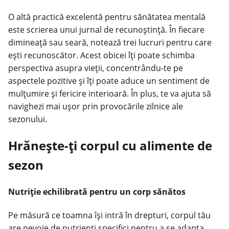
O altă practică excelentă pentru sănătatea mentală
este scrierea unui jurnal de recunoștință. În fiecare
dimineață sau seară, notează trei lucruri pentru care
ești recunoscător. Acest obicei îți poate schimba
perspectiva asupra vieții, concentrându-te pe
aspectele pozitive și îți poate aduce un sentiment de
mulțumire și fericire interioară. În plus, te va ajuta să
navighezi mai ușor prin provocările zilnice ale
sezonului.
Hrănește-ți corpul cu alimente de
sezon
Nutriție echilibrată pentru un corp sănătos
Pe măsură ce toamna își intră în drepturi, corpul tău
are nevoie de nutrienți specifici pentru a se adapta