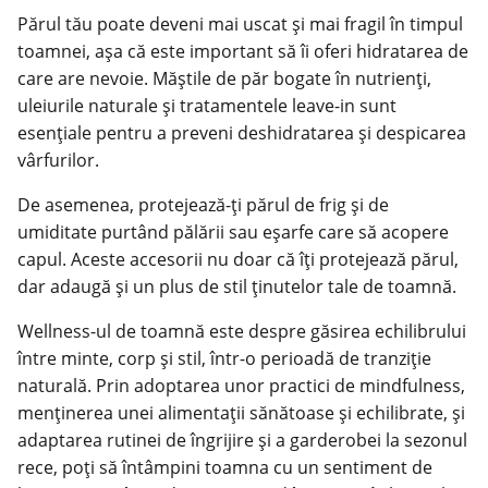
Părul tău poate deveni mai uscat și mai fragil în timpul
toamnei, așa că este important să îi oferi hidratarea de
care are nevoie. Măștile de păr bogate în nutrienți,
uleiurile naturale și tratamentele leave-in sunt
esențiale pentru a preveni deshidratarea și despicarea
vârfurilor.
De asemenea, protejează-ți părul de frig și de
umiditate purtând pălării sau eșarfe care să acopere
capul. Aceste accesorii nu doar că îți protejează părul,
dar adaugă și un plus de stil ținutelor tale de toamnă.
Wellness-ul de toamnă este despre găsirea echilibrului
între minte, corp și stil, într-o perioadă de tranziție
naturală. Prin adoptarea unor practici de mindfulness,
menținerea unei alimentații sănătoase și echilibrate, și
adaptarea rutinei de îngrijire și a garderobei la sezonul
rece, poți să întâmpini toamna cu un sentiment de