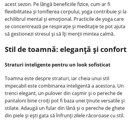
acest sezon. Pe lângă beneficiile fizice, cum ar fi
flexibilitatea și tonifierea corpului, yoga contribuie și la
echilibrul mental și emoțional. Practicile de yoga care
se concentrează pe respirație și meditație te pot ajuta
să gestionezi stresul și să îți menții mintea calmă.
Stil de toamnă: eleganță și confort
Straturi inteligente pentru un look sofisticat
Toamna este despre straturi, iar cheia unui stil
impecabil este combinarea inteligentă a acestora. Un
trenci elegant, un pulover din cașmir și o pereche de
pantaloni bine croiți pot fi baza unei ținute versatile și
stilate. Adaugă un fular din lână și o pereche de ghete
din piele și ești gata să înfrunți zilele răcoroase cu stil.