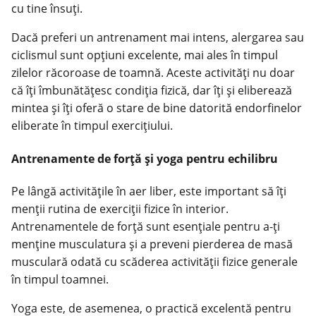
cu tine însuți.
Dacă preferi un antrenament mai intens, alergarea sau
ciclismul sunt opțiuni excelente, mai ales în timpul
zilelor răcoroase de toamnă. Aceste activități nu doar
că îți îmbunătățesc condiția fizică, dar îți și eliberează
mintea și îți oferă o stare de bine datorită endorfinelor
eliberate în timpul exercițiului.
Antrenamente de forță și yoga pentru echilibru
Pe lângă activitățile în aer liber, este important să îți
menții rutina de exerciții fizice în interior.
Antrenamentele de forță sunt esențiale pentru a-ți
menține musculatura și a preveni pierderea de masă
musculară odată cu scăderea
activității fizice
generale
în timpul toamnei.
Yoga este, de asemenea, o practică excelentă pentru