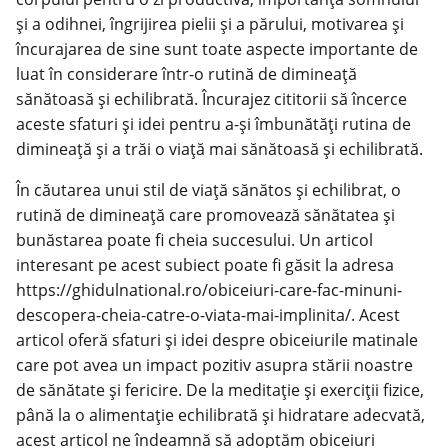
și a odihnei, îngrijirea pielii și a părului, motivarea și
încurajarea de sine sunt toate aspecte importante de
luat în considerare într-o rutină de dimineață
sănătoasă și echilibrată. Încurajez cititorii să încerce
aceste sfaturi și idei pentru a-și îmbunătăți rutina de
dimineață și a trăi o viață mai sănătoasă și echilibrată.
În căutarea unui stil de viață sănătos și echilibrat, o
rutină de dimineață care promovează sănătatea și
bunăstarea poate fi cheia succesului. Un articol
interesant pe acest subiect poate fi găsit la adresa
https://ghidulnational.ro/obiceiuri-care-fac-minuni-
descopera-cheia-catre-o-viata-mai-implinita/
. Acest
articol oferă sfaturi și idei despre obiceiurile matinale
care pot avea un impact pozitiv asupra stării noastre
de sănătate și fericire. De la meditație și exerciții fizice,
până la o alimentație echilibrată și hidratare adecvată,
acest articol ne îndeamnă să adoptăm obiceiuri