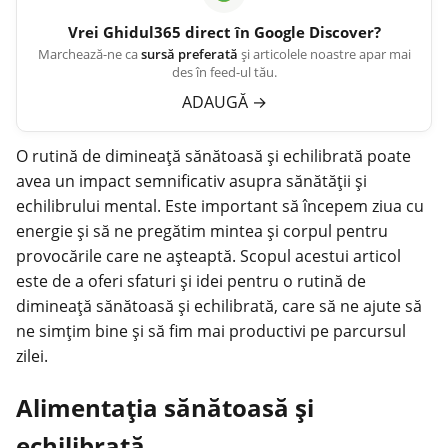
Vrei
Ghidul365
direct în Google Discover?
Marchează-ne ca
sursă preferată
și articolele noastre apar mai
des în feed-ul tău.
ADAUGĂ
→
O rutină de
dimineață
sănătoasă și echilibrată poate
avea un impact semnificativ asupra sănătății și
echilibrului mental. Este important să începem ziua cu
energie și să ne pregătim mintea și corpul pentru
provocările care ne așteaptă. Scopul acestui articol
este de a oferi sfaturi și idei pentru o rutină de
dimineață sănătoasă și echilibrată, care să ne ajute să
ne simțim bine și să fim mai productivi pe parcursul
zilei.
Alimentația sănătoasă și
echilibrată