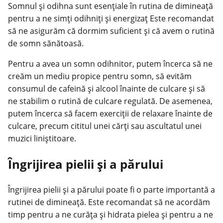
Somnul și odihna sunt esențiale în rutina de dimineață
pentru a ne simți odihniți și energizaț Este recomandat
să ne asigurăm că dormim suficient și că avem o rutină
de somn sănătoasă.
Pentru a avea un
somn odihnitor
, putem încerca să ne
creăm un mediu propice pentru somn, să evităm
consumul de cafeină și alcool înainte de culcare și să
ne stabilim o rutină de culcare regulată. De asemenea,
putem încerca să facem exerciții de relaxare înainte de
culcare, precum cititul unei cărți sau ascultatul unei
muzici liniștitoare.
Îngrijirea pielii și a părului
Îngrijirea pielii și a părului poate fi o parte importantă a
rutinei de dimineață. Este recomandat să ne acordăm
timp pentru a ne curăța și hidrata pielea și pentru a ne