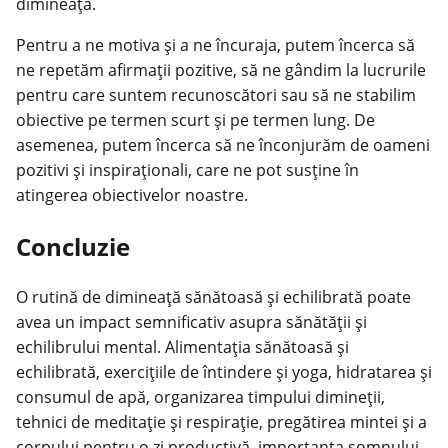
dimineață.
Pentru a ne motiva și a ne încuraja, putem încerca să
ne repetăm afirmații pozitive, să ne gândim la lucrurile
pentru care suntem recunoscători sau să ne stabilim
obiective pe termen scurt și pe termen lung. De
asemenea, putem încerca să ne înconjurăm de oameni
pozitivi și inspiraționali, care ne pot susține în
atingerea obiectivelor noastre.
Concluzie
O rutină de dimineață sănătoasă și
echilibrată
poate
avea un impact semnificativ asupra sănătății și
echilibrului mental. Alimentația sănătoasă și
echilibrată, exercițiile de întindere și yoga, hidratarea și
consumul de apă, organizarea timpului dimineții,
tehnici de meditație și respirație, pregătirea mintei și a
corpului pentru o zi productivă, importanța somnului