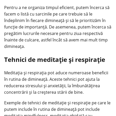
Pentru a ne organiza timpul eficient, putem încerca să
facem o listă cu sarcinile pe care trebuie să le
îndeplinim în fiecare dimineață și să le prioritizăm în
funcție de importanță. De asemenea, putem încerca să
pregătim lucrurile necesare pentru ziua respectivă
înainte de culcare, astfel încât să avem mai mult timp
dimineața.
Tehnici de meditație și respirație
Meditația și respirația pot aduce numeroase beneficii
în rutina de dimineață. Aceste tehnici pot ajuta la
reducerea stresului și anxietății, la îmbunătățirea
concentrării și la creșterea stării de bine.
Exemple de tehnici de meditație și respirație pe care le
putem include în rutina de dimineață pot include
meditația mindfulness, meditația ghidată sau