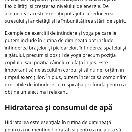
flexibilității și creșterea nivelului de energie. De
asemenea, aceste exerciții pot ajuta la reducerea
stresului și anxietății și la îmbunătățirea stării de spirit.
Exemple de exerciții de întindere și yoga pe care le
putem include în rutina de dimineață pot include
întinderea brațelor și picioarelor, întinderea spatelui și
a gâtului, precum și poziții de yoga precum poziția
copilului sau poziția câinelui cu fața în jos. Este
important să ne ascultăm corpul și să nu ne forțăm în
timpul exercițiilor. În plus, putem încerca să combinăm
exercițiile de întindere cu respirația profundă pentru a
obține un efect mai relaxant.
Hidratarea și consumul de apă
Hidratarea este esențială în rutina de dimineață
pentru a ne menține hidratați și pentru a ne ajuta să