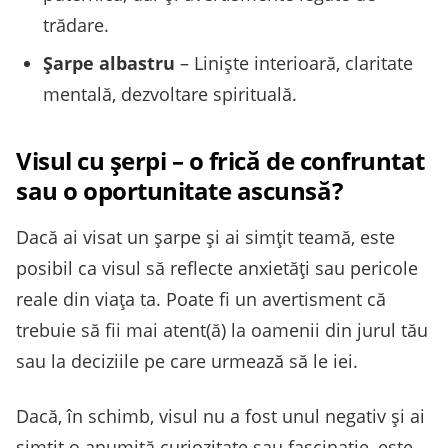
trădare.
Șarpe albastru
– Liniște interioară, claritate
mentală, dezvoltare spirituală.
Visul cu șerpi – o frică de confruntat
sau o oportunitate ascunsă?
Dacă ai visat un șarpe și ai simțit teamă, este
posibil ca visul să reflecte anxietăți sau pericole
reale din viața ta. Poate fi un avertisment că
trebuie să fii mai atent(ă) la oamenii din jurul tău
sau la deciziile pe care urmează să le iei.
Dacă, în schimb, visul nu a fost unul negativ și ai
simțit o anumită curiozitate sau fascinație, este