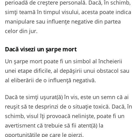
perioadă de creștere personală. Dacă, în schimb,
simți teamă în timpul visului, acesta poate indica
manipulare sau influențe negative din partea
celor din jur.
Dacă visezi un șarpe mort
Un șarpe mort poate fi un simbol al încheierii
unei etape dificile, al depășirii unui obstacol sau
al eliberării de o influență negativă.
Dacă te simți ușurat(ă) în vis, este un semn că ai
reușit să te desprinzi de o situație toxică. Dacă, în
schimb, visul îți provoacă neliniște, poate fi un
avertisment că trebuie să fii atent(ă) la
oportunitățile pe care le pierzi.