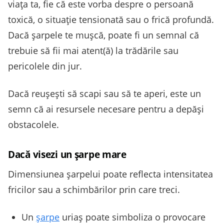
viața ta, fie că este vorba despre o persoană
toxică, o situație tensionată sau o frică profundă.
Dacă șarpele te mușcă, poate fi un semnal că
trebuie să fii mai atent(ă) la trădările sau
pericolele din jur.
Dacă reușești să scapi sau să te aperi, este un
semn că ai resursele necesare pentru a depăși
obstacolele.
Dacă visezi un șarpe mare
Dimensiunea șarpelui poate reflecta intensitatea
fricilor sau a schimbărilor prin care treci.
Un
șarpe
uriaș poate simboliza o provocare