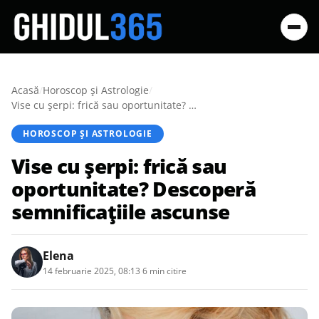
Acasă
/
Horoscop și Astrologie
/
Vise cu șerpi: frică sau oportunitate? Descoperă semnificațiile ascunse
HOROSCOP ȘI ASTROLOGIE
Vise cu șerpi: frică sau
oportunitate? Descoperă
semnificațiile ascunse
Elena
14 februarie 2025, 08:13
·
6 min citire