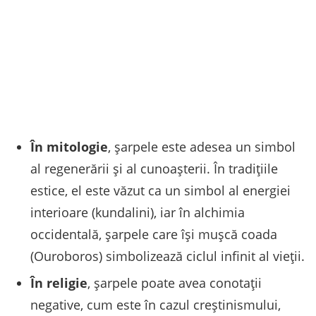
În mitologie
, șarpele este adesea un simbol
al regenerării și al cunoașterii. În tradițiile
estice, el este văzut ca un simbol al energiei
interioare (kundalini), iar în alchimia
occidentală, șarpele care își mușcă coada
(Ouroboros) simbolizează ciclul infinit al vieții.
În religie
, șarpele poate avea conotații
negative, cum este în cazul creștinismului,