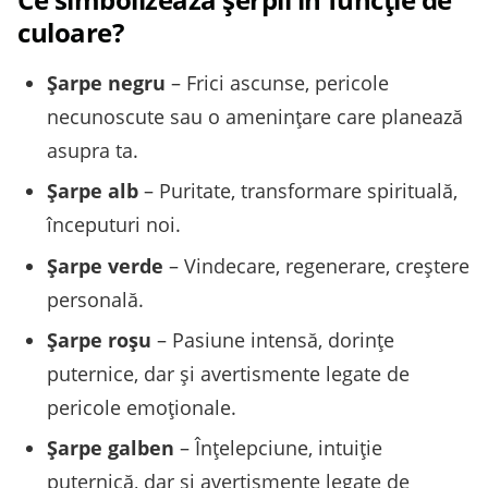
culoare?
Șarpe negru
– Frici ascunse, pericole
necunoscute sau o amenințare care planează
asupra ta.
Șarpe alb
– Puritate, transformare spirituală,
începuturi noi.
Șarpe verde
– Vindecare, regenerare, creștere
personală.
Șarpe roșu
– Pasiune intensă, dorințe
puternice, dar și avertismente legate de
pericole emoționale.
Șarpe galben
– Înțelepciune, intuiție
puternică, dar și avertismente legate de