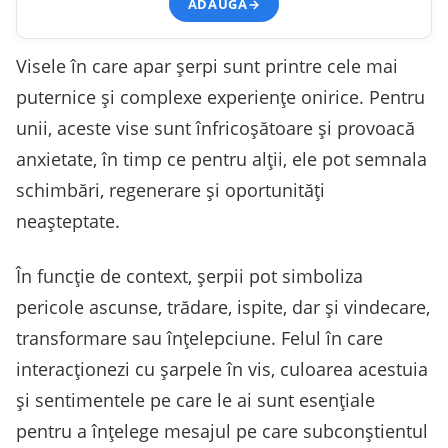
ADAUGĂ
→
Visele în care apar șerpi sunt printre cele mai
puternice și complexe experiențe onirice. Pentru
unii, aceste vise sunt înfricoșătoare și provoacă
anxietate, în timp ce pentru alții, ele pot semnala
schimbări, regenerare și oportunități
neașteptate.
În funcție de context, șerpii pot simboliza
pericole ascunse, trădare, ispite, dar și vindecare,
transformare sau înțelepciune. Felul în care
interacționezi cu șarpele în vis, culoarea acestuia
și sentimentele pe care le ai sunt esențiale
pentru a înțelege mesajul pe care subconștientul