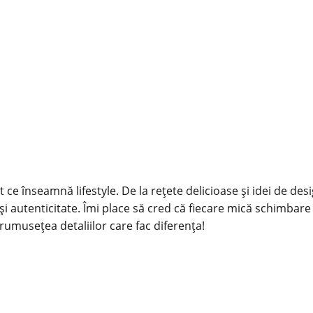
 ce înseamnă lifestyle. De la rețete delicioase și idei de des
și autenticitate. Îmi place să cred că fiecare mică schimbare
rumusețea detaliilor care fac diferența!