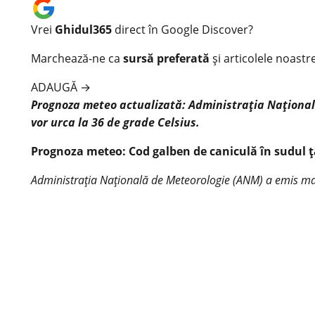
Vrei
Ghidul365
direct în Google Discover?
Marchează-ne ca
sursă preferată
și articolele noastr
ADAUGĂ
→
Prognoza meteo actualizată: Administrația Național
vor urca la 36 de grade Celsius.
Prognoza meteo: Cod galben de caniculă în sudul ț
Administrația Națională de Meteorologie (ANM) a emis marți