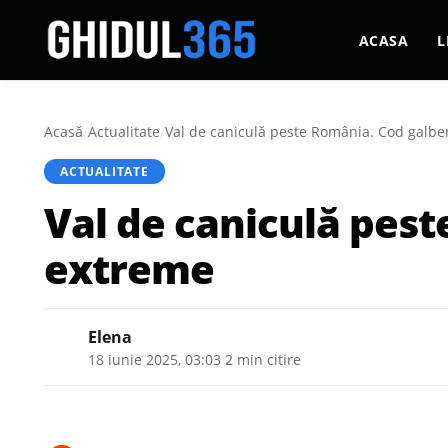
ACASA
L
Acasă
/
Actualitate
/
Val de caniculă peste România. Cod galb
ACTUALITATE
Val de caniculă pes
extreme
Elena
18 iunie 2025, 03:03
·
2 min citire