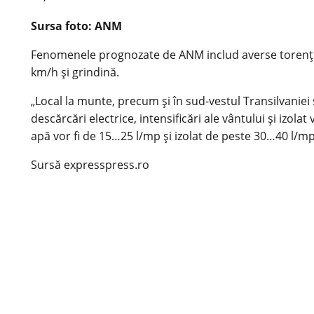
Sursa foto: ANM
Fenomenele prognozate de ANM includ averse torențiale, 
km/h și grindină.
„Local la munte, precum și în sud-vestul Transilvaniei 
descărcări electrice, intensificări ale vântului și izola
apă vor fi de 15…25 l/mp și izolat de peste 30…40 l/m
Sursă expresspress.ro