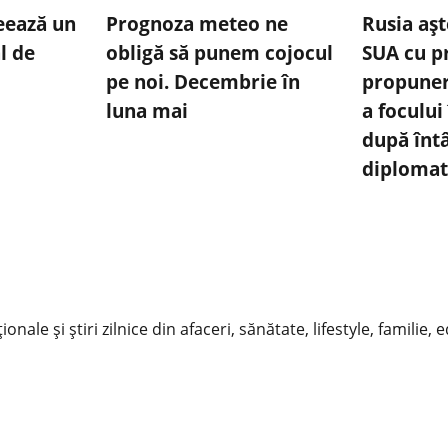
eează un
Prognoza meteo ne
Rusia aș
l de
obligă să punem cojocul
SUA cu pr
pe noi. Decembrie în
propuner
luna mai
a focului
după întâ
diplomat
nale și știri zilnice din afaceri, sănătate, lifestyle, familie, 