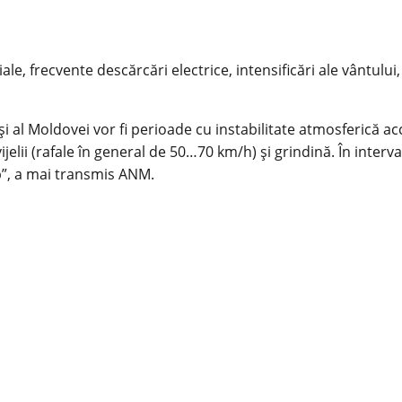
frecvente descărcări electrice, intensificări ale vântului, i
și al Moldovei vor fi perioade cu instabilitate atmosferică a
t vijelii (rafale în general de 50…70 km/h) și grindină. În inte
p”, a mai transmis ANM.