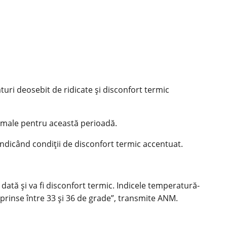
uri deosebit de ridicate și disconfort termic
ormale pentru această perioadă.
indicând condiții de disconfort termic accentuat.
dată și va fi disconfort termic. Indicele temperatură-
cuprinse între 33 și 36 de grade”, transmite ANM.