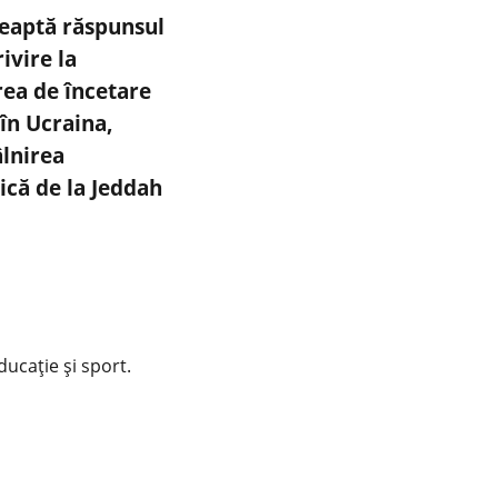
teaptă răspunsul
ivire la
ea de încetare
 în Ucraina,
lnirea
ică de la Jeddah
educație și sport.