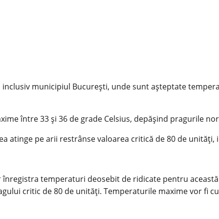
 inclusiv municipiul București, unde sunt așteptate temperat
maxime între 33 și 36 de grade Celsius, depășind pragurile n
 atinge pe arii restrânse valoarea critică de 80 de unități, 
r înregistra temperaturi deosebit de ridicate pentru această 
ragului critic de 80 de unități. Temperaturile maxime vor fi 