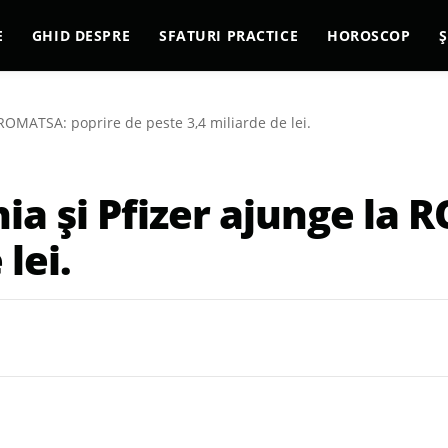
E
GHID DESPRE
SFATURI PRACTICE
HOROSCOP
Ș
a ROMATSA: poprire de peste 3,4 miliarde de lei.
nia și Pfizer ajunge la
lei.