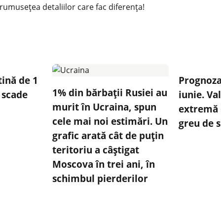
rumusețea detaliilor care fac diferența!
tină de 1
Prognoza
1% din bărbații Rusiei au
 scade
iunie. Va
murit în Ucraina, spun
extremă 
cele mai noi estimări. Un
greu de 
grafic arată cât de puțin
teritoriu a câștigat
Moscova în trei ani, în
schimbul pierderilor