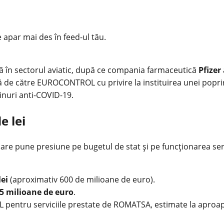
e apar mai des în feed-ul tău.
ră în sectorul aviatic, după ce compania farmaceutică
Pfizer
tă de către EUROCONTROL cu privire la instituirea unei poprir
cinuri anti-COVID-19.
e lei
re pune presiune pe bugetul de stat și pe funcționarea servici
lei
(aproximativ 600 de milioane de euro).
,5 milioane de euro
.
pentru serviciile prestate de ROMATSA, estimate la aproap