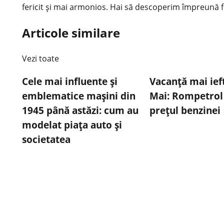
fericit și mai armonios. Hai să descoperim împreună f
Articole similare
Vezi toate
Cele mai influente și
Vacanță mai ief
emblematice mașini din
Mai: Rompetrol
1945 până astăzi: cum au
prețul benzinei
modelat piața auto și
societatea