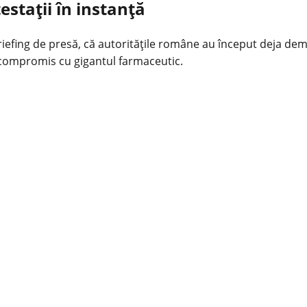
stații în instanță
briefing de presă, că autoritățile române au început deja deme
e compromis cu gigantul farmaceutic.