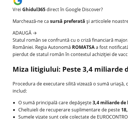
Vrei
Ghidul365
direct în Google Discover?
Marchează-ne ca
sursă preferată
și articolele noastr
ADAUGĂ
→
Statul român se confruntă cu o criză financiară majo
României. Regia Autonomă
ROMATSA
a fost notifica
pierdut de statul român în contextul achiziției de vac
Miza litigiului: Peste 3,4 miliarde d
Procedura de executare silită vizează o sumă uriașă, ca
includ:
O sumă principală care depășește
3,4 miliarde de 
Cheltuieli de recuperare suplimentare de peste
18
Sumele vizate sunt cele colectate de EUROCONTROL 