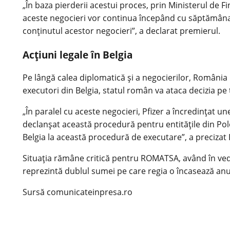
„În baza pierderii acestui proces, prin Ministerul de F
aceste negocieri vor continua începând cu săptămâna v
conținutul acestor negocieri”, a declarat premierul.
Acțiuni legale în Belgia
Pe lângă calea diplomatică și a negocierilor, România
executori din Belgia, statul român va ataca decizia pe t
„În paralel cu aceste negocieri, Pfizer a încredințat u
declanșat această procedură pentru entitățile din Po
Belgia la această procedură de executare”, a precizat I
Situația rămâne critică pentru ROMATSA, având în veder
reprezintă dublul sumei pe care regia o încasează a
Sursă comunicateinpresa.ro