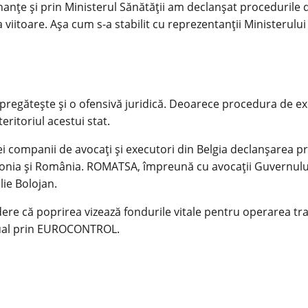
inanțe și prin Ministerul Sănătății am declanșat procedurile 
iitoare. Așa cum s-a stabilit cu reprezentanții Ministerulu
 pregătește și o ofensivă juridică. Deoarece procedura de ex
eritoriul acestui stat.
nei companii de avocați și executori din Belgia declanșarea p
lonia și România. ROMATSA, împreună cu avocații Guvernulu
lie Bolojan.
e că poprirea vizează fondurile vitale pentru operarea trafic
nual prin EUROCONTROL.