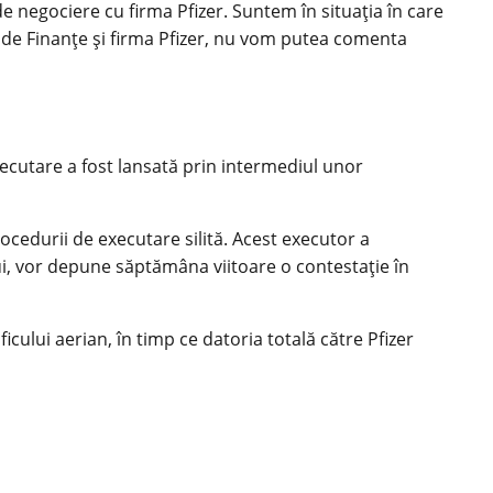
de negociere cu firma Pfizer. Suntem în situația în care
i de Finanțe și firma Pfizer, nu vom putea comenta
ecutare a fost lansată prin intermediul unor
rocedurii de executare silită. Acest executor a
i, vor depune săptămâna viitoare o contestație în
ului aerian, în timp ce datoria totală către Pfizer