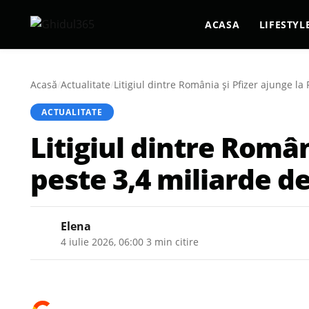
ACASA
LIFESTYL
Acasă
/
Actualitate
/
Litigiul dintre România și Pfizer ajunge l
ACTUALITATE
Litigiul dintre Româ
peste 3,4 miliarde de 
Elena
4 iulie 2026, 06:00
·
3 min citire