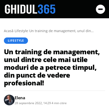
Acasă
/
Lifestyle
/
Un training de management, unul dintre cele mai utile moduri de a petrece timpul, din punct de vedere profesional!
LIFESTYLE
Un training de management,
unul dintre cele mai utile
moduri de a petrece timpul,
din punct de vedere
profesional!
Elena
28 septembrie 2022, 14:29
·
4 min citire