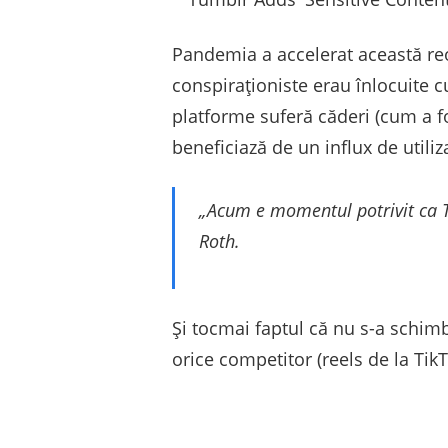
Pandemia a accelerat această reor
conspiraționiste erau înlocuite cu 
platforme suferă căderi (cum a f
beneficiază de un influx de utiliza
„Acum e momentul potrivit ca T
Roth.
Și tocmai faptul că nu s-a schimb
orice competitor (reels de la TikT