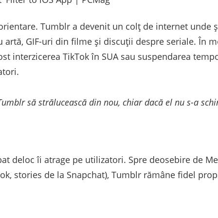
ientare. Tumblr a devenit un colț de internet unde ști
artă, GIF-uri din filme și discuții despre seriale. În mo
ost interzicerea TikTok în SUA sau suspendarea tempor
tori.
umblr să strălucească din nou, chiar dacă el nu s-a sch
at deloc îi atrage pe utilizatori. Spre deosebire de M
ok, stories de la Snapchat), Tumblr rămâne fidel propri