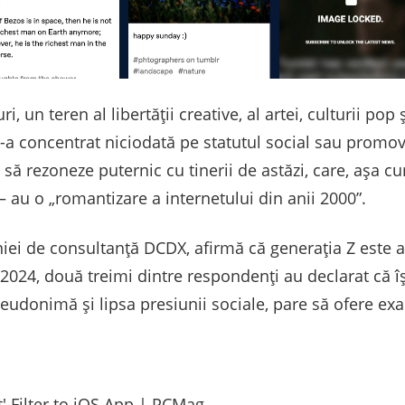
ri, un teren al libertății creative, al artei, culturii p
a concentrat niciodată pe statutul social sau promova
re să rezoneze puternic cu tinerii de astăzi, care, a
– au o „romantizare a internetului din anii 2000”.
ei de consultanță DCDX, afirmă că generația Z este a
n 2024, două treimi dintre respondenți au declarat că 
eudonimă și lipsa presiunii sociale, pare să ofere exa