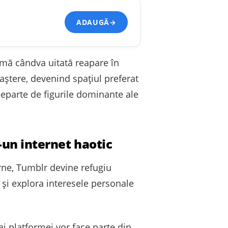
ADAUGĂ
→
formă cândva uitată reapare în
ștere, devenind spațiul preferat
departe de figurile dominante ale
-un internet haotic
rne, Tumblr devine refugiu
r și explora interesele personale
 ai platformei vor face parte din