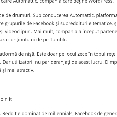
i către Automattic, compania care deține WordPress.
ruce de drumuri. Sub conducerea Automattic, platforma
e grupurile de Facebook și subredditurile tematice, și
i și videoclipuri. Mai mult, compania a început parten
aza conținutului de pe Tumblr.
tformă de nișă. Este doar pe locul zece în topul rețel
Dar utilizatorii nu par deranjați de acest lucru. Dimp
 și mai atractiv.
at. Reddit e dominat de millennials, Facebook de gener