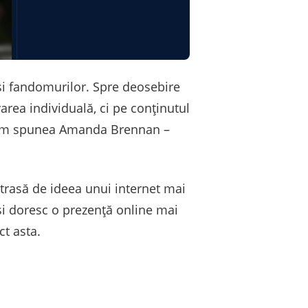
op și fandomurilor. Spre deosebire
rea individuală, ci pe conținutul
șa cum spunea Amanda Brennan –
trasă de ideea unui internet mai
își doresc o prezență online mai
ct asta.