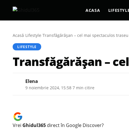
ACASA
LIFESTYL
Acasă
/
Lifestyle
/
Transfăgărășan – cel mai spectaculos trase
LIFESTYLE
Transfăgărășan – ce
Elena
9 noiembrie 2024, 15:58
·
7 min citire
Vrei
Ghidul365
direct în Google Discover?