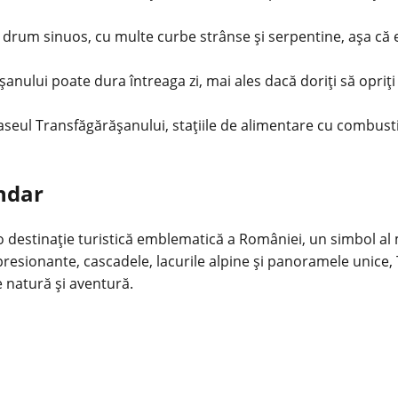
 drum sinuos, cu multe curbe strânse și serpentine, așa că e
șanului poate dura întreaga zi, mai ales dacă doriți să opriți 
raseul Transfăgărășanului, stațiile de alimentare cu combustib
ndar
destinație turistică emblematică a României, un simbol al mă
presionante, cascadele, lacurile alpine și panoramele unice,
e natură și aventură.