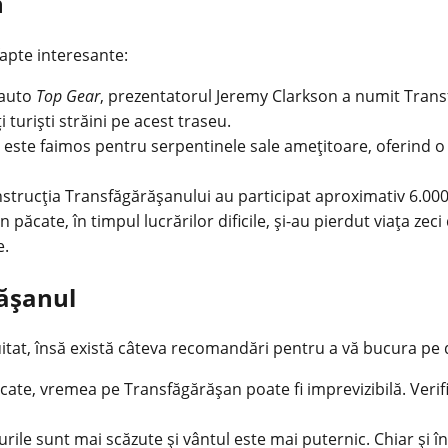
n
fapte interesante:
 auto
Top Gear
, prezentatorul Jeremy Clarkson a numit Trans
 turiști străini pe acest traseu.
este faimos pentru serpentinele sale amețitoare, oferind o 
strucția Transfăgărășanului au participat aproximativ 6.000 
păcate, în timpul lucrărilor dificile, și-au pierdut viața zec
e.
rășanul
itat, însă există câteva recomandări pentru a vă bucura pe d
ridicate, vremea pe Transfăgărășan poate fi imprevizibilă. Ver
urile sunt mai scăzute și vântul este mai puternic. Chiar și în