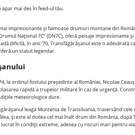
e apar mai des în feed-ul tău.
e mai impresionante și faimoase drumuri montane din România
rumul Național 7C” (DN7C), oferă peisaje impresionante și o
ioadă dificilă, în anii ’70, Transfăgărășanul este o adevărată
nferă un statut legendar.
șanului
74, la ordinul fostului președinte al României, Nicolae Ceauș
plasarea rapidă a trupelor militare în caz de urgență. Constr
dițiile meteorologice dure.
gărășanul leagă Muntenia de Transilvania, traversând cele m
âlea, și este al doilea cel mai înalt drum din România, după 
 lucrat în condiții extreme, adesea cu riscuri mari pentru via