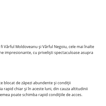
i Vârful Moldoveanu și Vârful Negoiu, cele mai înalte
ine impresionante, cu priveliști spectaculoase asupra
te blocat de zăpezi abundente și condiții
rapid chiar și în aceste luni, din cauza altitudinii
remea poate schimba rapid condițiile de acces.