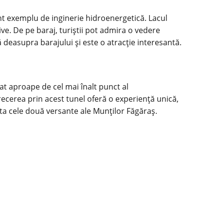
ant exemplu de inginerie hidroenergetică. Lacul
ive. De pe baraj, turiștii pot admira o vedere
 deasupra barajului și este o atracție interesantă.
at aproape de cel mai înalt punct al
recerea prin acest tunel oferă o experiență unică,
ecta cele două versante ale Munților Făgăraș.