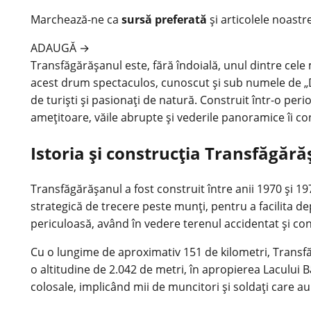
Marchează-ne ca
sursă preferată
și articolele noastr
ADAUGĂ
→
Transfăgărășanul este, fără îndoială, unul dintre cel
acest drum spectaculos, cunoscut și sub numele de „D
de turiști și pasionați de natură. Construit într-o per
amețitoare, văile abrupte și vederile panoramice îi co
Istoria și construcția Transfăgără
Transfăgărășanul a fost construit între anii 1970 și 19
strategică de trecere peste munți, pentru a facilita de
periculoasă, având în vedere terenul accidentat și con
Cu o lungime de aproximativ 151 de kilometri, Transfă
o altitudine de 2.042 de metri, în apropierea Lacului B
colosale, implicând mii de muncitori și soldați care au