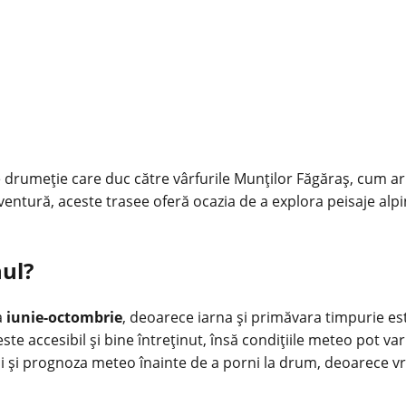
rumeție care duc către vârfurile Munților Făgăraș, cum ar f
ventură, aceste trasee oferă ocazia de a explora peisaje alp
ul?
a
iunie-octombrie
, deoarece iarna și primăvara timpurie es
accesibil și bine întreținut, însă condițiile meteo pot varia 
ui și prognoza meteo înainte de a porni la drum, deoarece v