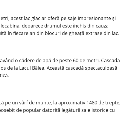
etri, acest lac glaciar oferă peisaje impresionante și
u telecabina, deoarece drumul este închis din cauza
tă în fiecare an din blocuri de gheață extrase din lac.
 având o cădere de apă de peste 60 de metri. Cascada
e jos de la Lacul Bâlea. Această cascadă spectaculoasă
tică.
tă pe un vârf de munte, la aproximativ 1480 de trepte,
osebit de popular datorită legăturii sale istorice cu