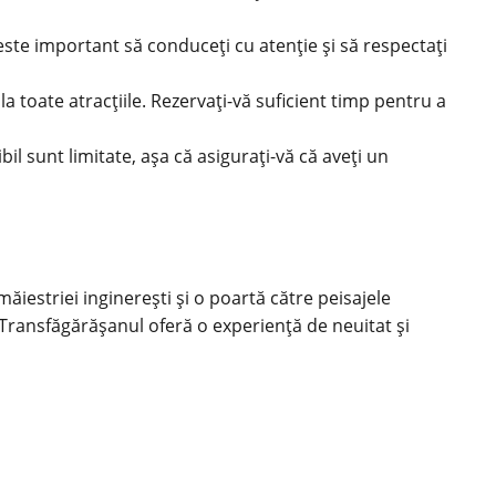
ste important să conduceți cu atenție și să respectați
la toate atracțiile. Rezervați-vă suficient timp pentru a
il sunt limitate, așa că asigurați-vă că aveți un
iestriei inginerești și o poartă către peisajele
 Transfăgărășanul oferă o experiență de neuitat și