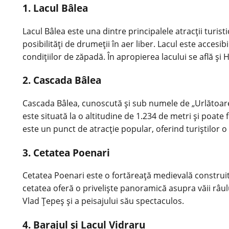
1. Lacul Bâlea
Lacul Bâlea este una dintre principalele atracții turist
posibilități de drumeții în aer liber. Lacul este accesi
condițiilor de zăpadă. În apropierea lacului se află și
2. Cascada Bâlea
Cascada Bâlea, cunoscută și sub numele de „Urlătoare
este situată la o altitudine de 1.234 de metri și poate
este un punct de atracție popular, oferind turiștilor o
3. Cetatea Poenari
Cetatea Poenari este o fortăreață medievală construit
cetatea oferă o priveliște panoramică asupra văii râulu
Vlad Țepeș și a peisajului său spectaculos.
4. Barajul și Lacul Vidraru