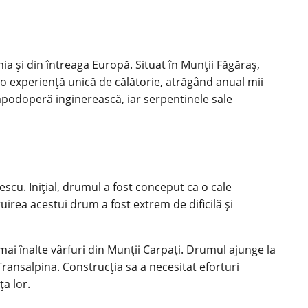
 și din întreaga Europă. Situat în Munții Făgăraș,
 experiență unică de călătorie, atrăgând anual mii
 capodoperă inginerească, iar serpentinele sale
escu. Inițial, drumul a fost conceput ca o cale
uirea acestui drum a fost extrem de dificilă și
ai înalte vârfuri din Munții Carpați. Drumul ajunge la
Transalpina. Construcția sa a necesitat eforturi
ța lor.