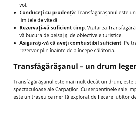
voi.
Conduceți cu prudență
: Transfăgărășanul este un
limitele de viteză.
Rezervați-vă suficient timp
: Vizitarea Transfăgără
vă bucura de peisaj și de obiectivele turistice.
Asigurați-vă că aveți combustibil suficient
: Pe t
rezervor plin înainte de a începe călătoria.
Transfăgărășanul – un drum lege
Transfăgărășanul este mai mult decât un drum; este o 
spectaculoase ale Carpaților. Cu serpentinele sale im
este un traseu ce merită explorat de fiecare iubitor d