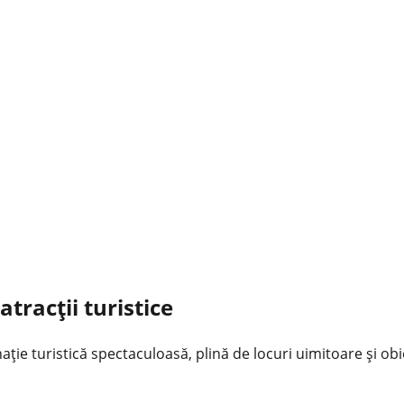
tracții turistice
e turistică spectaculoasă, plină de locuri uimitoare și obiec