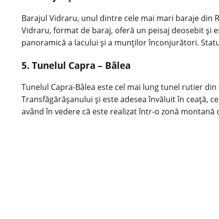
Barajul Vidraru, unul dintre cele mai mari baraje din 
Vidraru, format de baraj, oferă un peisaj deosebit și es
panoramică a lacului și a munților înconjurători. Statu
5. Tunelul Capra – Bâlea
Tunelul Capra-Bâlea este cel mai lung tunel rutier di
Transfăgărășanului și este adesea învăluit în ceață, c
având în vedere că este realizat într-o zonă montană di