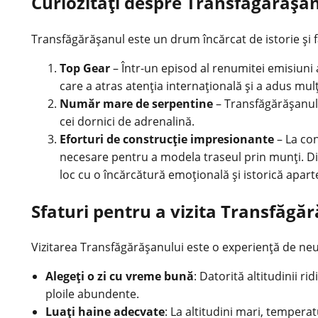
Curiozități despre Transfăgărășa
Transfăgărășanul este un drum încărcat de istorie și 
Top Gear
– Într-un episod al renumitei emisiuni
care a atras atenția internațională și a adus mulți
Număr mare de serpentine
– Transfăgărășanul 
cei dornici de adrenalină.
Eforturi de construcție impresionante
– La con
necesare pentru a modela traseul prin munți. Din 
loc cu o încărcătură emoțională și istorică apart
Sfaturi pentru a vizita Transfăgă
Vizitarea Transfăgărășanului este o experiență de neu
Alegeți o zi cu vreme bună
: Datorită altitudinii 
ploile abundente.
Luați haine adecvate
: La altitudini mari, temperat