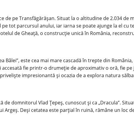
ice de pe Transfăgărășan. Situat la o altitudine de 2.034 de m
bil pe tot parcursul anului, iar iarna se poate ajunge la el c
 Hotelul de Gheață, o construcție unică în România, reconstrui
a Bâlei”, este cea mai mare cascadă în trepte din România,
 fi accesată fie printr-o drumeție de aproximativ o oră, fie p
 priveliște impresionantă și ocazia de a explora natura sălba
ă de domnitorul Vlad Țepeș, cunoscut și ca „Dracula”. Situa
i Argeș. Deși cetatea este parțial în ruină, rămâne un loc de