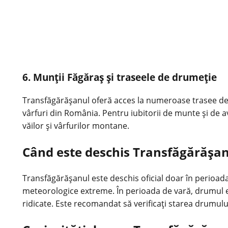
6. Munții Făgăraș și traseele de drumeție
Transfăgărășanul oferă acces la numeroase trasee de d
vârfuri din România. Pentru iubitorii de munte și de a
văilor și vârfurilor montane.
Când este deschis Transfăgărășan
Transfăgărășanul este deschis oficial doar în perioad
meteorologice extreme. În perioada de vară, drumul este 
ridicate. Este recomandat să verificați starea drumul