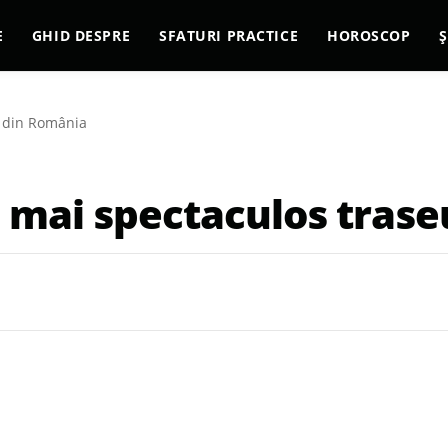
E
GHID DESPRE
SFATURI PRACTICE
HOROSCOP
Ș
u din România
l mai spectaculos tras