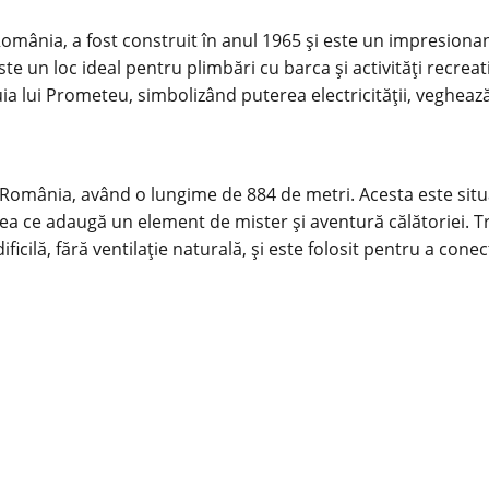
România, a fost construit în anul 1965 și este un impresion
te un loc ideal pentru plimbări cu barca și activități recreat
ia lui Prometeu, simbolizând puterea electricității, veghează
n România, având o lungime de 884 de metri. Acesta este situ
eea ce adaugă un element de mister și aventură călătoriei. T
ficilă, fără ventilație naturală, și este folosit pentru a con