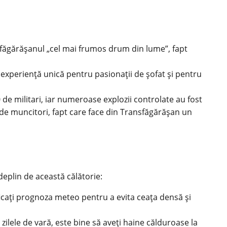
făgărășanul „cel mai frumos drum din lume”, fapt
experiență unică pentru pasionații de șofat și pentru
de militari, iar numeroase explozii controlate au fost
i de muncitori, fapt care face din Transfăgărășan un
eplin de această călătorie:
ificați prognoza meteo pentru a evita ceața densă și
 zilele de vară, este bine să aveți haine călduroase la