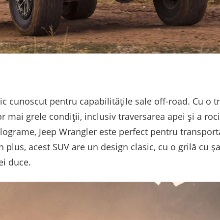
 cunoscut pentru capabilitățile sale off-road. Cu o tr
or mai grele condiții, inclusiv traversarea apei și a roc
ilograme, Jeep Wrangler este perfect pentru transpor
 plus, acest SUV are un design clasic, cu o grilă cu șa
ei duce.