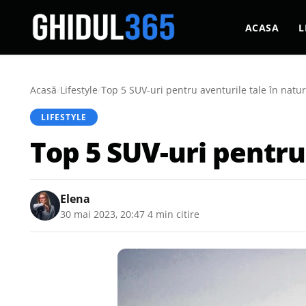
ACASA
L
Acasă
/
Lifestyle
/
Top 5 SUV-uri pentru aventurile tale în natu
LIFESTYLE
Top 5 SUV-uri pentru
Elena
30 mai 2023, 20:47
·
4 min citire