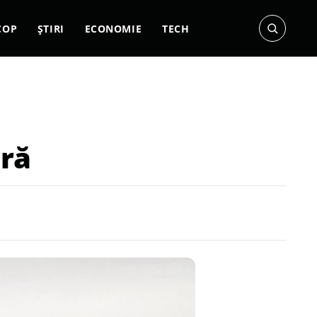
COP
ȘTIRI
ECONOMIE
TECH
ură