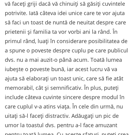
vă faceți griji dacă vă chinuiți să găsiți cuvintele
potrivite. Iată câteva idei unice care te vor ajuta
să faci un toast de nuntă de neuitat despre care
prietenii și familia ta vor vorbi ani la rând. În
primul rând, luați în considerare posibilitatea de
a spune o poveste despre cuplu pe care publicul
dvs. nu a mai auzit-o până acum. Toată lumea
iubește o poveste bună, iar acest lucru vă va
ajuta să elaborați un toast unic, care să fie atât
memorabil, cât și semnificativ. În plus, puteți
include câteva cuvinte sincere despre modul în
care cuplul v-a atins viața. În cele din urmă, nu
uitați să-l faceți distractiv. Adăugați un pic de
umor la toastul dvs. pentru a-l face amuzant
pentru toată lumea. Cu aceste sfaturi, puteți crea