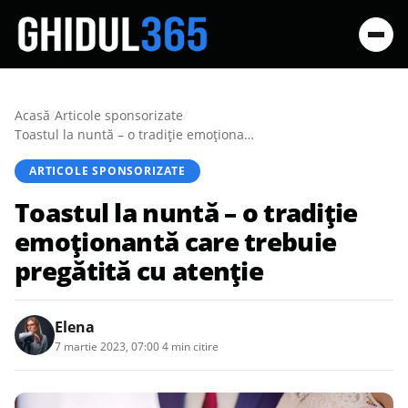
Acasă
/
Articole sponsorizate
/
Toastul la nuntă – o tradiție emoționantă care trebuie pregătită cu atenție
ARTICOLE SPONSORIZATE
Toastul la nuntă – o tradiție
emoționantă care trebuie
pregătită cu atenție
Elena
7 martie 2023, 07:00
·
4 min citire