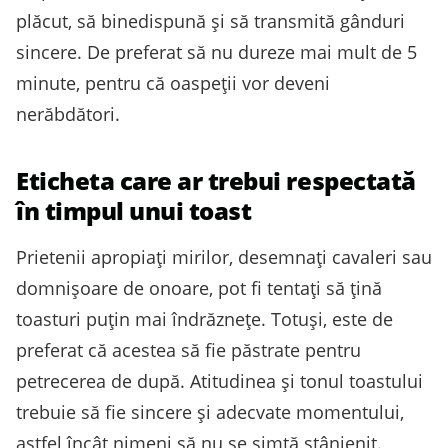
plăcut, să binedispună și să transmită gânduri
sincere. De preferat să nu dureze mai mult de 5
minute, pentru că oaspeții vor deveni
nerăbdători.
Eticheta care ar trebui respectată
în timpul unui toast
Prietenii apropiați mirilor, desemnați cavaleri sau
domnișoare de onoare, pot fi tentați să țină
toasturi puțin mai îndrăznețe. Totuși, este de
preferat că acestea să fie păstrate pentru
petrecerea de după. Atitudinea și tonul toastului
trebuie să fie sincere și adecvate momentului,
astfel încât nimeni să nu se simtă stânjenit.