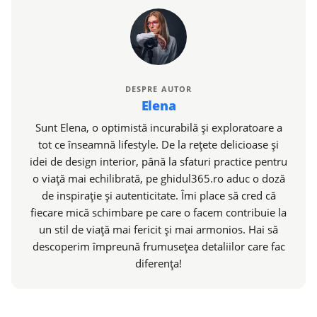
DESPRE AUTOR
Elena
Sunt Elena, o optimistă incurabilă și exploratoare a
tot ce înseamnă lifestyle. De la rețete delicioase și
idei de design interior, până la sfaturi practice pentru
o viață mai echilibrată, pe ghidul365.ro aduc o doză
de inspirație și autenticitate. Îmi place să cred că
fiecare mică schimbare pe care o facem contribuie la
un stil de viață mai fericit și mai armonios. Hai să
descoperim împreună frumusețea detaliilor care fac
diferența!