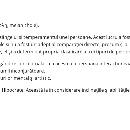
ολή, melan chole).
a sângelui și temperamentul unei persoane. Acest lucru a fo
e și nu a fost un adept al comparației directe, precum și al po
el și-a determinat propria clasificare a trei tipuri de person
și gândire conceptuală – cu acestea o persoană interacționea
 lumii înconjurătoare.
rilor mental și artistic.
lui Hipocrate. Această ia în considerare înclinațiile și abili