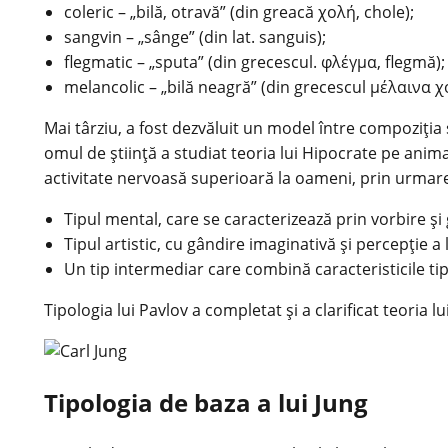
coleric – „bilă, otravă” (din greacă χολή, chole);
sangvin – „sânge” (din lat. sanguis);
flegmatic – „sputa” (din grecescul. φλέγμα, flegmă);
melancolic – „bilă neagră” (din grecescul μέλαινα χ
Mai târziu, a fost dezvăluit un model între compoziți
omul de știință a studiat teoria lui
Hipocrate
pe animal
activitate nervoasă superioară la oameni, prin urmare, 
Tipul mental, care se caracterizează prin vorbire 
Tipul artistic, cu gândire imaginativă și percepție a
Un tip intermediar care combină caracteristicile tipu
Tipologia lui Pavlov a completat și a clarificat teoria 
Tipologia de baza a lui Jung