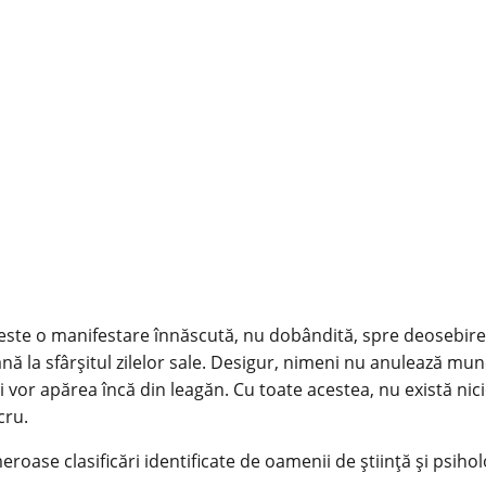
 este o manifestare înnăscută, nu dobândită, spre deosebire 
 până la sfârșitul zilelor sale. Desigur, nimeni nu anulează 
vor apărea încă din leagăn. Cu toate acestea, nu există nici
cru.
meroase clasificări identificate de oamenii de știință și psi