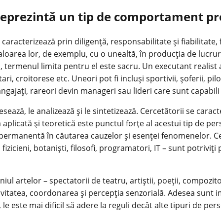
r reprezintă un tip de comportament pr
 caracterizează prin diligență, responsabilitate și fiabilitate,
valoarea lor, de exemplu, cu o unealtă, în producția de lucruri
 termenul limita pentru el este sacru. Un executant realist a
i, croitorese etc. Uneori pot fi incluși sportivii, șoferii, pil
i angajați, rareori devin manageri sau lideri care sunt capabil
sează, le analizează și le sintetizează. Cercetătorii se caract
 aplicată și teoretică este punctul forțe al acestui tip de pers
în permanentă în căutarea cauzelor și esenței fenomenelor. Ce
zicieni, botaniști, filosofi, programatori, IT – sunt potriviț
ul artelor – spectatorii de teatru, artiștii, poeții, compozitor
vitatea, coordonarea și percepția senzorială. Adesea sunt im
 este mai dificil să adere la reguli decât alte tipuri de perso