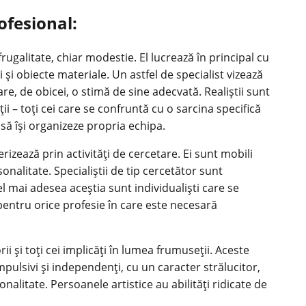
ofesional:
 frugalitate, chiar modestie. El lucrează în principal cu
 și obiecte materiale. Un astfel de specialist vizează
re, de obicei, o stimă de sine adecvată. Realiștii sunt
oții – toți cei care se confruntă cu o sarcina specifică
i să își organizeze propria echipa.
erizează prin activități de cercetare. Ei sunt mobili
onalitate. Specialiștii de tip cercetător sunt
l mai adesea aceștia sunt individualiști care se
i pentru orice profesie în care este necesară
ii și toți cei implicăți în lumea frumuseții. Aceste
pulsivi și independenți, cu un caracter strălucitor,
nalitate. Persoanele artistice au abilități ridicate de