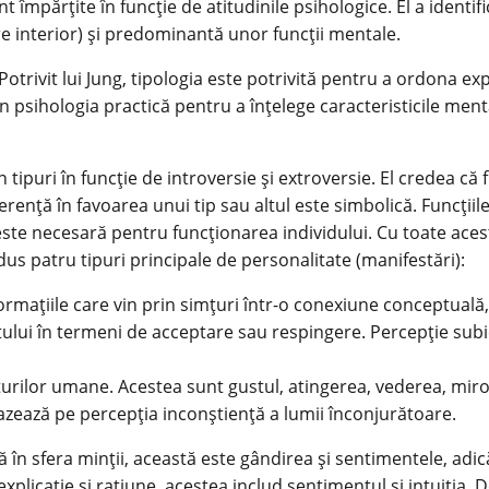
nt împărțite în funcție de atitudinile psihologice. El a identi
pre interior) și predominantă unor funcții mentale.
Potrivit lui Jung, tipologia este potrivită pentru a ordona e
n psihologia practică pentru a înțelege caracteristicile men
 tipuri în funcție de introversie și extroversie. El credea că
ență în favoarea unui tip sau altul este simbolică. Funcțiile
ele este necesară pentru funcționarea individului. Cu toate a
dus patru tipuri principale de personalitate (manifestări):
ormațiile care vin prin simțuri într-o conexiune conceptuală,
lui în termeni de acceptare sau respingere. Percepție subiec
țurilor umane. Acestea sunt gustul, atingerea, vederea, miro
 bazează pe percepția inconștiență a lumii înconjurătoare.
lă în sfera minții, această este gândirea și sentimentele, adic
explicație și rațiune, acestea includ sentimentul și intuiția.