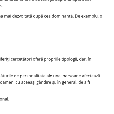
s.
, cea mai dezvoltată după cea dominantă. De exemplu, o
riți cercetători oferă propriile tipologii, dar, în
săturile de personalitate ale unei persoane afectează
ameni cu aceeași gândire și, în general, de a fi
onal.