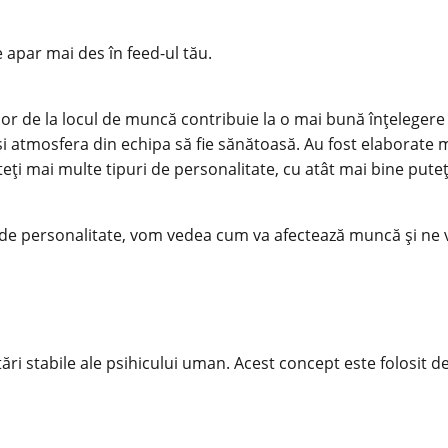
e apar mai des în feed-ul tău.
lor de la
locul de muncă
contribuie la o mai bună înțelegere 
și atmosfera din echipa să fie sănătoasă. Au fost elaborate mu
eți mai multe tipuri de personalitate, cu atât mai bine puteți
or de personalitate, vom vedea cum va afectează
muncă
și ne
ri stabile ale psihicului uman. Acest concept este folosit de