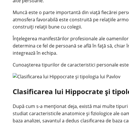
alte persoane.
Muncă este o parte importantă din viață fiecărei persoa
atmosfera favorabilă este construită pe relațiile armo
construiți relații bune cu colegii.
Înțelegerea manifestărilor profesionale ale oamenilor
determina ce fel de persoană se află în față să, chiar 
integrează în echipa.
Cunoașterea tipurilor de caracteristici personale este 
Clasificarea lui Hippocrate și tipol
După cum s-a menționat deja, există mai multe tipuri 
studiat caracteristicile anatomice și fiziologice ale 
baza analizei, savantul a dedus clasificarea de baza ca