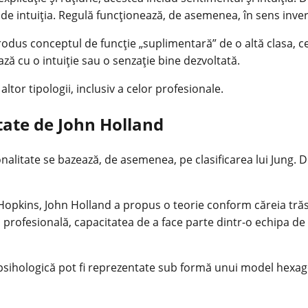
de intuiția. Regulă funcționează, de asemenea, în sens inver
introdus conceptul de funcție „suplimentară” de o altă clasa
ă cu o intuiție sau o senzație bine dezvoltată.
ltor tipologii, inclusiv a celor profesionale.
itate de John Holland
alitate se bazează, de asemenea, pe clasificarea lui Jung. Dife
 Hopkins, John Holland a propus o teorie conform căreia tră
profesională, capacitatea de a face parte dintr-o echipa de o
e psihologică pot fi reprezentate sub formă unui model hexag