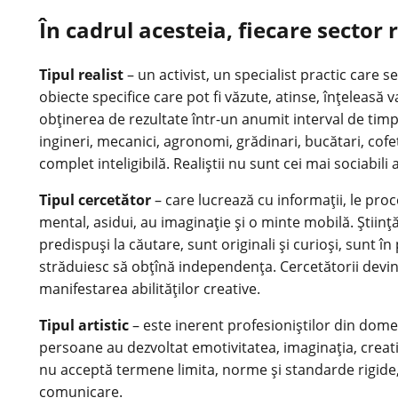
În cadrul acesteia, fiecare secto
Tipul realist
– un activist, un specialist practic care se
obiecte specifice care pot fi văzute, atinse, înțeleasă 
obținerea de rezultate într-un anumit interval de timp,
ingineri, mecanici, agronomi, grădinari, bucătari, cofetar
complet inteligibilă. Realiștii nu sunt cei mai sociabil
Tipul cercetător
– care lucrează cu informații, le proce
mental, asidui, au imaginație și o minte mobilă. Știință
predispuși la căutare, sunt originali și curioși, sunt 
străduiesc să obțînă independența. Cercetătorii devin fi
manifestarea abilităților creative.
Tipul artistic
– este inerent profesioniștilor din domeni
persoane au dezvoltat emotivitatea, imaginația, creati
nu acceptă termene limita, norme și standarde rigide, le
comunicare.