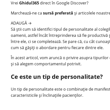
Vrei
Ghidul365
direct în Google Discover?
Marchează-ne ca
sursă preferată
și articolele noastr
ADAUGĂ
→
Să știi cum să identifici tipul de personalitate al colegi
oamenii, astfel încât întreprinderea să fie productivă 
între ele, ci se completează. Se pare că, cu cât cunoașt
cum să gășiți o abordare pentru fiecare dintre ele.
În acest articol, vom aruncă o privire asupra tipuril
și să alegem comportamentul potrivit.
Ce este un tip de personalitate?
Un tip de personalitate este o combinație de manifestă
caracteristicile și înclinațiile pacienților.