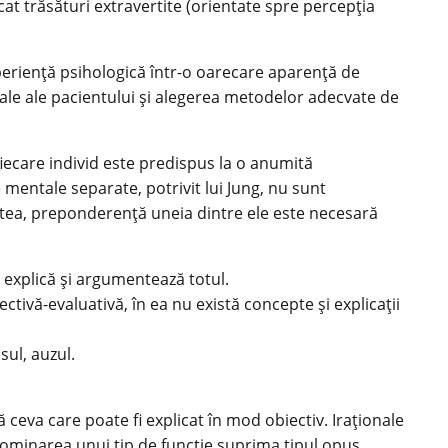
ficat trăsături extravertite (orientate spre percepția
xperiență psihologică într-o oarecare aparență de
tale ale pacientului și alegerea metodelor adecvate de
 fiecare individ este predispus la o anumită
 mentale separate, potrivit lui Jung, nu sunt
cestea, preponderență uneia dintre ele este necesară
 explică și argumentează totul.
tivă-evaluativă, în ea nu există concepte și explicații
sul, auzul.
ă ceva care poate fi explicat în mod obiectiv. Iraționale
 Dominarea unui tip de funcție suprima tipul opus,