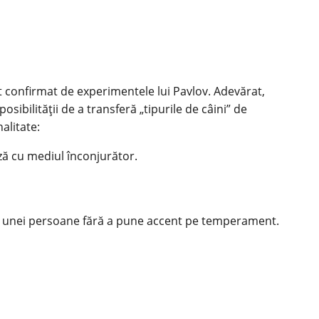
st confirmat de experimentele lui
Pavlov
. Adevărat,
sibilității de a transferă „tipurile de câini” de
alitate:
ză cu mediul înconjurător.
tățile unei persoane fără a pune accent pe temperament.