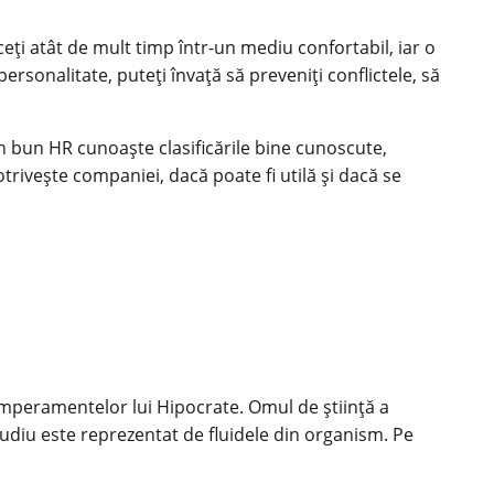
ceți atât de mult timp într-un mediu confortabil, iar o
rsonalitate, puteți învață să preveniți conflictele, să
n bun HR cunoaște clasificările bine cunoscute,
otrivește companiei, dacă poate fi utilă și dacă se
emperamentelor lui Hipocrate. Omul de știință a
studiu este reprezentat de fluidele din organism. Pe