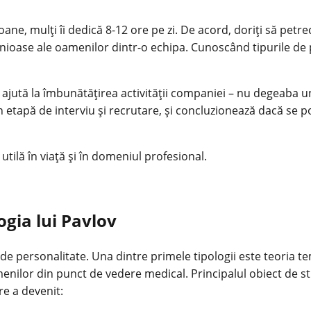
ne, mulți îi dedică 8-12 ore pe zi. De acord, doriți să petre
nioase ale oamenilor dintr-o echipa. Cunoscând tipurile de pe
 ajută la îmbunătățirea activității companiei – nu degeaba u
în etapă de interviu și recrutare, și concluzionează dacă se p
utilă în viață și în domeniul profesional.
ogia lui Pavlov
de personalitate. Una dintre primele tipologii este teoria t
oamenilor din punct de vedere medical. Principalul obiect de 
re a devenit: