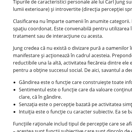
Tipurile de caracteristici personale ale lui Carl Jung su
lumii exterioare) și introvertite (direcția percepției s
Clasificarea nu împarte oamenii în anumite categorii. 
spațiu coordonat. Este convenabilă pentru utilizarea î
tratament sau de interacțiune cu acesta.
Jung credea că nu există o divizare pură a oamenilor în
manifestare și acționează în cadrul acesteia. Preponder
reductibile una la altă, activitatea fiecăreia dintre 
pentru a obține succesul social. De aici, savantul a de
Gândirea este o funcție care construiește toate inf
Sentimentul este o funcție care da valoare conținutu
clare, că în gândire.
Senzația este o percepție bazată pe activitatea sim
Intuiția este o funcție cu caracter subiectiv. Ea se
Funcțiile raționale includ tipul de percepție care se af
– acestea sunt funcții subiective care sunt dincolo de 