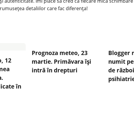
și autenticitate. Îmi place să cred că fiecare mică schimbare
rumusețea detaliilor care fac diferența!
Prognoza meteo, 23
Blogger r
, 12
martie. Primăvara își
numit pe
emea
intră în drepturi
de război
a.
psihiatri
icate în