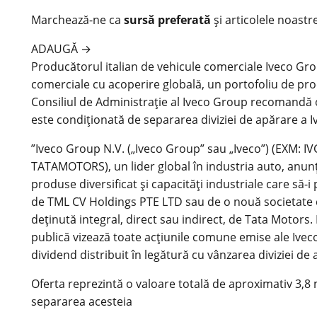
Marchează-ne ca
sursă preferată
și articolele noastr
ADAUGĂ
→
Producătorul italian de vehicule comerciale Iveco Gr
comerciale cu acoperire globală, un portofoliu de prod
Consiliul de Administraţie al Iveco Group recomandă 
este condiţionată de separarea diviziei de apărare a 
”Iveco Group N.V. („Iveco Group” sau „Iveco”) (EXM: IV
TATAMOTORS), un lider global în industria auto, anunţ
produse diversificat şi capacităţi industriale care să
de TML CV Holdings PTE LTD sau de o nouă societate cu 
deţinută integral, direct sau indirect, de Tata Motors. 
publică vizează toate acţiunile comune emise ale Iveco
dividend distribuit în legătură cu vânzarea diviziei d
Oferta reprezintă o valoare totală de aproximativ 3,8 
separarea acesteia