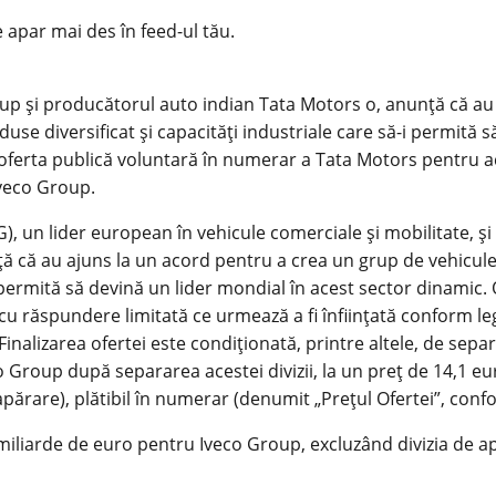
e apar mai des în feed-ul tău.
oup şi producătorul auto indian Tata Motors o, anunţă că au
use diversificat şi capacităţi industriale care să-i permită 
oferta publică voluntară în numerar a Tata Motors pentru ac
Iveco Group.
G), un lider european în vehicule comerciale şi mobilitate, ş
ă că au ajuns la un acord pentru a crea un grup de vehicule
-i permită să devină un lider mondial în acest sector dinamic
răspundere limitată ce urmează a fi înfiinţată conform legis
Finalizarea ofertei este condiţionată, printre altele, de separa
 Group după separarea acestei divizii, la un preţ de 14,1 eur
e apărare), plătibil în numerar (denumit „Preţul Ofertei”, co
miliarde de euro pentru Iveco Group, excluzând divizia de ap