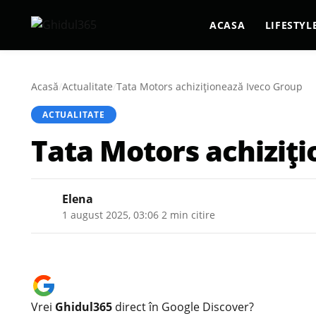
ACASA
LIFESTYL
Acasă
/
Actualitate
/
Tata Motors achiziţionează Iveco Group
ACTUALITATE
Tata Motors achiziţ
Elena
1 august 2025, 03:06
·
2 min citire
Vrei
Ghidul365
direct în Google Discover?