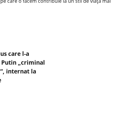
 pe care o facem contribuie la un stil de viață mai
us care l-a
 Putin „criminal
”, internat la
e