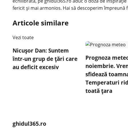
echilibrată, pe ghidul365.ro aduc o doză de inspirație 
fericit și mai armonios. Hai să descoperim împreună f
Articole similare
Vezi toate
Nicuşor Dan: Suntem
Prognoza meteo
într-un grup de ţări care
noiembrie. Vr
au deficit excesiv
sfidează toamn
Temperaturi rid
toată țara
ghidul365.ro