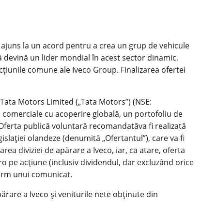
 ajuns la un acord pentru a crea un grup de vehicule
să devină un lider mondial în acest sector dinamic.
ţiunile comune ale Iveco Group. Finalizarea ofertei
i Tata Motors Limited („Tata Motors”) (NSE:
 comerciale cu acoperire globală, un portofoliu de
. Oferta publică voluntară recomandatăva fi realizată
laţiei olandeze (denumită „Ofertantul”), care va fi
rea diviziei de apărare a Iveco, iar, ca atare, oferta
o pe acţiune (inclusiv dividendul, dar excluzând orice
nform unui comunicat.
ărare a Iveco şi veniturile nete obţinute din