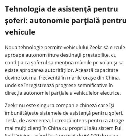
Tehnologia de asistență pentru
șoferi: autonomie parțială pentru
vehicule
Noua tehnologie permite vehiculului Zeekr să circule
aproape autonom între destinații prestabilite, cu
condiția ca șoferul să mențină mâinile pe volan și să
existe aprobarea autorităților. Această capacitate
devine tot mai frecventă în marile orașe din China,
unde se înregistrează progrese semnificative în
direcția autonomiei parțiale a vehiculelor electrice.
Zeekr nu este singura companie chineză care își
îmbunătățește sistemele de asistență pentru șoferi.
Tesla, de asemenea, lucrează intens pentru a atrage
mai mulți clienți în China cu propriul său sistem Full
Self Driving, având însă un preț de 64.000 de yuani