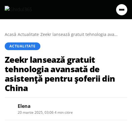
Acasă
/
Actualitate
/
Zeekr lansează gratuit tehnologia avansată de asistență pentru șoferii din China
ACTUALITATE
Zeekr lansează gratuit
tehnologia avansată de
asistență pentru șoferii din
China
Elena
20 martie 2025, 03:06
·
4 min citire