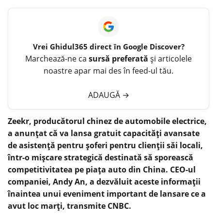
Vrei
Ghidul365
direct în Google Discover?
Marchează-ne ca
sursă preferată
și articolele
noastre apar mai des în feed-ul tău.
ADAUGĂ
→
Zeekr, producătorul chinez de automobile electrice,
a anunțat că va lansa gratuit capacități avansate
de asistență pentru șoferi pentru clienții săi locali,
într-o mișcare strategică destinată să sporească
competitivitatea pe piața auto din China. CEO-ul
companiei, Andy An, a dezvăluit aceste informații
înaintea unui eveniment important de lansare ce a
avut loc marți, transmite CNBC.