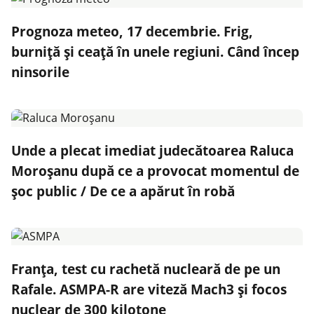
Prognoza meteo, 17 decembrie. Frig,
burniță și ceață în unele regiuni. Când încep
ninsorile
Unde a plecat imediat judecătoarea Raluca
Moroșanu după ce a provocat momentul de
șoc public / De ce a apărut în robă
Franța, test cu rachetă nucleară de pe un
Rafale. ASMPA-R are viteză Mach3 și focos
nuclear de 300 kilotone